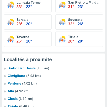
Lamezia Terme
San Pietro a Maida
33°
22°
31°
23°
Sersale
Soverato
28°
20°
32°
26°
Taverna
Tiriolo
26°
16°
28°
20°
Localités à proximité
Sorbo San Basile
(1.6 km)
Gimigliano
(3.93 km)
Pentone
(4.02 km)
Albi
(4.92 km)
Cicala
(6.19 km)
Tiriolo
(6.46 km)