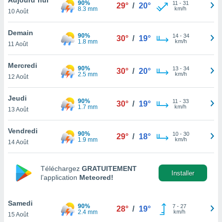
90%
n «
11
-
31
29°
/
20°
8.3 mm
km/h
10 Août
 et
r »,
cédez au
Demain
90%
14
-
34
30°
/
19°
 et vous
1.8 mm
km/h
11 Août
z
ation de
Mercredi
90%
13
-
34
30°
/
20°
2.5 mm
km/h
12 Août
qu'ils
 nous ou
aires,
Jeudi
90%
11
-
33
30°
/
19°
1.7 mm
km/h
13 Août
nt de
t
Vendredi
90%
10
-
30
er le
29°
/
18°
1.9 mm
km/h
14 Août
ement
te, ainsi
Téléchargez
GRATUITEMENT
per un
Installer
l’application
Meteored!
écifique
us
de la
Samedi
90%
7
-
27
28°
/
19°
 et du
2.4 mm
km/h
15 Août