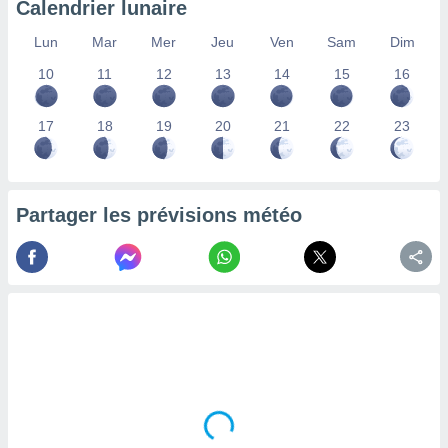
Calendrier lunaire
lisés,
des
Lun
Mar
Mer
Jeu
Ven
Sam
Dim
our
10
11
12
13
14
15
16
nner des
s
lisés,
17
18
19
20
21
22
23
la
ance des
s,
la
ance des
Partager les prévisions météo
s,
dre les
par le
ques ou
inaisons
ées
nt de
tes
,
er et
r les