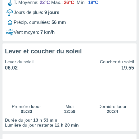
ires
T. Moyenne:
22°C
Max.:
26°C
Mín:
19°C
ons le
Jours de pluie:
9
jours
ent des
es
Précip. cumulées:
56 mm
 :
Vent moyen:
7 km/h
et/ou
 à des
ions sur
eil,
Lever et coucher du soleil
des
Lever du soleil
Coucher du soleil
limitées
06:02
19:55
nner la
, créer
ils pour
ité
lisée,
des
Première lueur
Midi
Dernière lueur
our
05:33
12:59
20:24
nner des
Durée du jour
13 h 53 min
és
Lumière du jour restante
12 h 20 min
lisées,
s profils
enus