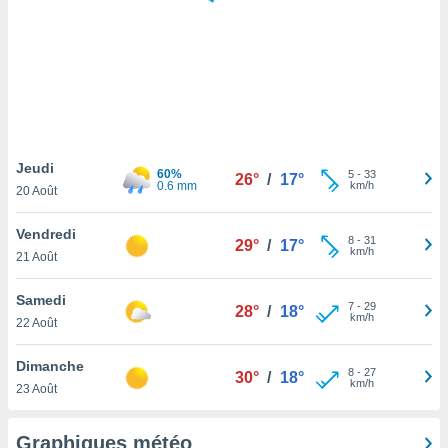
logies
e
s
tez pas
ation de
, vous
z à
à notre
Jeudi
60%
5
-
33
26°
/
17°
0.6 mm
km/h
20 Août
.com.
 cas,
Vendredi
8
-
31
us
29°
/
17°
km/h
21 Août
ns que
s
Samedi
7
-
29
28°
/
18°
ires
km/h
22 Août
urer la
on sur le
Dimanche
8
-
27
 seront
30°
/
18°
km/h
23 Août
, et que
ies ne
as
Graphiques météo