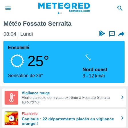
Météo Fossato Serralta
e
ntialité
08:04
Lundi
...
enu de
o.com
Ensoleillé
o.com) a
25°
aré par
onnels
Nord-ouest
arantir
Sensation de 26°
3
12 km/h
té des
ions
. Vous
Vigilance rouge
accéder
Alerte canicule de niveau extrême à Fossato Serralta
e en
aujourd’hui
 les
Flash info
s :
Canicule : 22 départements placés en vigilance
orange !
r les