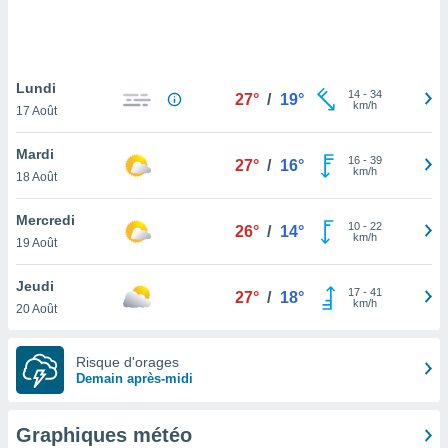
logies
e
s
Lundi
tez pas
14
-
34
27°
/
19°
km/h
ation de
17 Août
, vous
z à
Mardi
16
-
39
27°
/
16°
à notre
km/h
18 Août
.com.
Mercredi
 cas,
10
-
22
26°
/
14°
km/h
us
19 Août
ns que
s
Jeudi
17
-
41
27°
/
18°
km/h
20 Août
ires
urer la
on sur le
Risque d'orages
 seront
Demain après-midi
, et que
ies ne
as
Graphiques météo