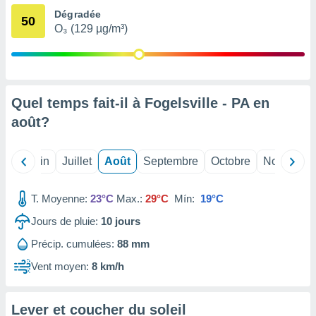
nées
Dégradée
50
lles sur
O₃ (129 µg/m³)
d'un
égitime,
vous
vous
 Pour ce
Quel temps fait-il à Fogelsville - PA en
ous
etirer
août
?
ement
 opposer
Mai
Juin
Juillet
Août
Septembre
Octobre
Novembre
ement
nées à
ment en
T. Moyenne:
23°C
Max.:
29°C
Mín:
19°C
 sur «
Jours de pluie:
10
jours
res
» ou
e
Précip. cumulées:
88 mm
que de
kies
Vent moyen:
8 km/h
ite web.
t nos
Lever et coucher du soleil