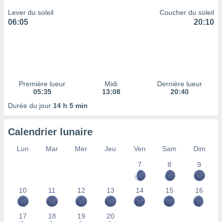
ires
ons le
Lever du soleil
Coucher du soleil
ent des
06:05
20:10
es
 :
et/ou
 à des
ions sur
eil,
Première lueur
Midi
Dernière lueur
des
05:35
13:08
20:40
limitées
Durée du jour
14 h 5 min
nner la
, créer
Calendrier lunaire
ils pour
ité
Lun
Mar
Mer
Jeu
Ven
Sam
Dim
lisée,
7
8
9
des
our
nner des
10
11
12
13
14
15
16
és
lisées,
s profils
17
18
19
20
enus