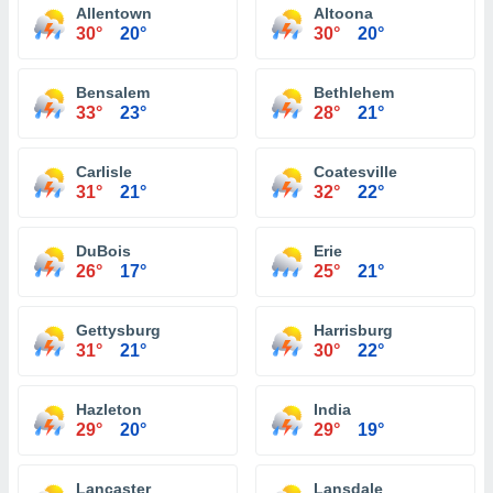
Allentown
Altoona
30°
20°
30°
20°
Bensalem
Bethlehem
33°
23°
28°
21°
Carlisle
Coatesville
31°
21°
32°
22°
DuBois
Erie
26°
17°
25°
21°
Gettysburg
Harrisburg
31°
21°
30°
22°
Hazleton
India
29°
20°
29°
19°
Lancaster
Lansdale