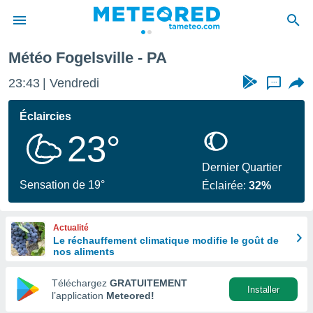
Météo Fogelsville - PA
e
ntialité
23:43
Vendredi
...
enu de
o.com
Éclaircies
o.com) a
23°
aré par
onnels
Dernier Quartier
arantir
Sensation de 19°
Éclairée:
32%
té des
ions
. Vous
Actualité
accéder
Le réchauffement climatique modifie le goût de
e en
nos aliments
 les
Téléchargez
GRATUITEMENT
s :
Installer
l’application
Meteored!
r les