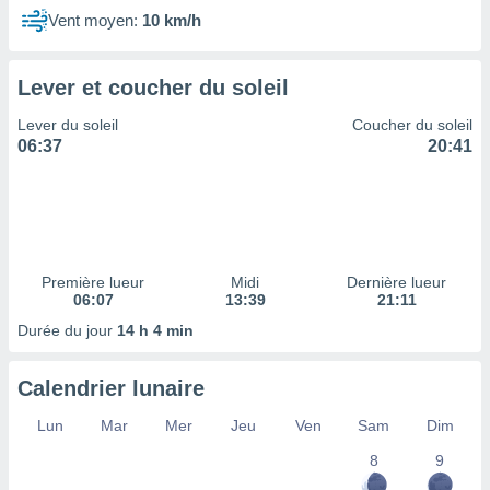
ires
Vent moyen:
10 km/h
ons le
ent des
es
Lever et coucher du soleil
 :
et/ou
Lever du soleil
Coucher du soleil
 à des
06:37
20:41
ions sur
eil,
des
limitées
nner la
, créer
Première lueur
Midi
Dernière lueur
06:07
13:39
21:11
ils pour
ité
Durée du jour
14 h 4 min
lisée,
des
our
Calendrier lunaire
nner des
Lun
Mar
Mer
Jeu
Ven
Sam
Dim
és
lisées,
8
9
s profils
enus