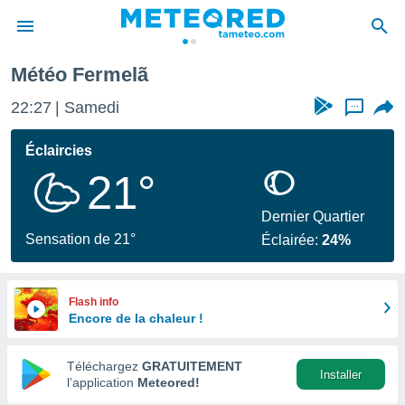
Météo Fermelã
e
ntialité
22:27
Samedi
...
enu de
o.com
Éclaircies
o.com) a
21°
aré par
onnels
Dernier Quartier
arantir
Sensation de 21°
Éclairée:
24%
té des
ions
. Vous
accéder
Flash info
e en
Encore de la chaleur !
 les
Téléchargez
GRATUITEMENT
s :
Installer
l’application
Meteored!
r les