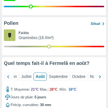
nées
lles sur
d'un
égitime,
vous
Pollen
Détail
vous
 Pour ce
Faible
ous
Graminées (16 #/m³)
etirer
ement
 opposer
ement
nées à
Quel temps fait-il à Fermelã en
août
?
ment en
 sur «
res
» ou
Mai
Juin
Juillet
Août
Septembre
Octobre
Novembre
e
que de
T. Moyenne:
21°C
Max.:
26°C
Mín:
16°C
kies
ite web.
Jours de pluie:
5
jours
t nos
Précip. cumulées:
30 mm