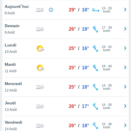
n «
Aujourd´hui
 et
13
-
33
29°
/
18°
km/h
r »,
8 Août
cédez au
 et vous
Demain
17
-
39
26°
/
19°
z
km/h
9 Août
ation de
Lundi
qu'ils
19
-
42
25°
/
16°
km/h
10 Août
 nous ou
aires,
Mardi
18
-
40
25°
/
18°
nt de
km/h
11 Août
t
er le
Mercredi
ement
14
-
35
25°
/
18°
km/h
12 Août
te, ainsi
per un
Jeudi
14
-
35
26°
/
17°
écifique
km/h
13 Août
us
de la
Vendredi
 et du
15
-
36
26°
/
18°
km/h
14 Août