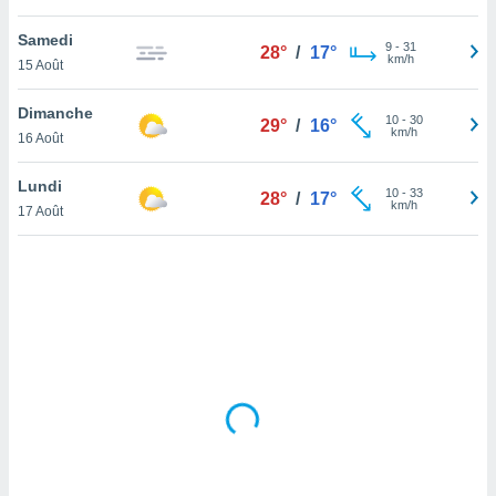
lisé en
 de
Samedi
9
-
31
28°
/
17°
. Vous
km/h
15 Août
rouver
Dimanche
10
-
30
ations
29°
/
16°
km/h
16 Août
re
que de
kies
Lundi
10
-
33
28°
/
17°
r votre
km/h
17 Août
ement à
ment en
sur le
res des
kies
le au
page de
te web.
MENT,
 les