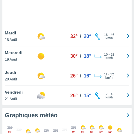
logies
e
s
tez pas
ation de
Mardi
16
-
46
32°
/
20°
, vous
km/h
18 Août
z à
à notre
Mercredi
10
-
32
30°
/
18°
km/h
19 Août
.com.
 cas,
Jeudi
us
11
-
32
26°
/
16°
km/h
ns que
20 Août
s
Vendredi
17
-
42
ires
26°
/
15°
km/h
21 Août
urer la
on sur le
 seront
Graphiques météo
, et que
ies ne
as
29°
28°
29°
28°
32°
30°