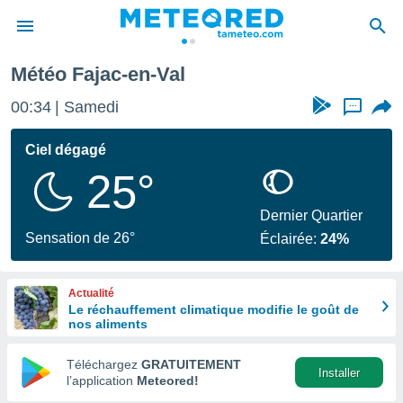
Météo Fajac-en-Val
e
ntialité
00:34
Samedi
...
enu de
o.com
Ciel dégagé
o.com) a
25°
aré par
onnels
Dernier Quartier
arantir
Sensation de 26°
Éclairée:
24%
té des
ions
. Vous
Actualité
accéder
Le réchauffement climatique modifie le goût de
e en
nos aliments
 les
Téléchargez
GRATUITEMENT
s :
Installer
l’application
Meteored!
r les