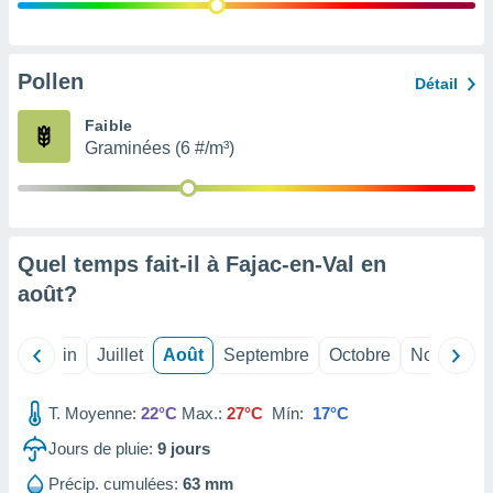
nées
lles sur
d'un
égitime,
Pollen
Détail
vous
vous
Faible
 Pour ce
Graminées (6 #/m³)
ous
etirer
ement
 opposer
Quel temps fait-il à Fajac-en-Val en
ement
nées à
août
?
ment en
 sur «
res
» ou
Mai
Juin
Juillet
Août
Septembre
Octobre
Novembre
e
que de
kies
T. Moyenne:
22°C
Max.:
27°C
Mín:
17°C
ite web.
Jours de pluie:
9
jours
t nos
Précip. cumulées:
63 mm