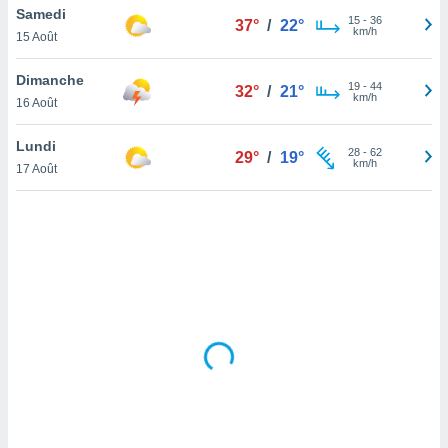
Samedi
lisé en
15
-
36
37°
/
22°
km/h
 de
15 Août
. Vous
rouver
Dimanche
19
-
44
32°
/
21°
km/h
16 Août
ations
re
Lundi
que de
28
-
62
29°
/
19°
km/h
kies
17 Août
r votre
ement à
ment en
sur le
res des
kies
le au
page de
te web.
MENT,
 les