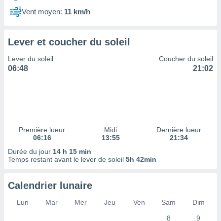
ires
ons le
Vent moyen:
11 km/h
ent des
es
 :
Lever et coucher du soleil
et/ou
Lever du soleil
Coucher du soleil
 à des
06:48
21:02
ions sur
eil,
des
limitées
nner la
, créer
Première lueur
Midi
Dernière lueur
ils pour
06:16
13:55
21:34
ité
Durée du jour
14 h 15 min
lisée,
Temps restant avant le lever de soleil
5h 42min
des
our
nner des
Calendrier lunaire
és
lisées,
Lun
Mar
Mer
Jeu
Ven
Sam
Dim
s profils
8
9
enus