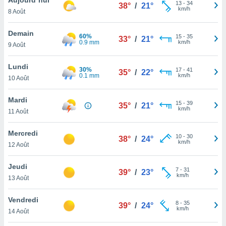
n «
13
-
34
38°
/
21°
km/h
8 Août
 et
r »,
cédez au
Demain
60%
15
-
35
33°
/
21°
 et vous
0.9 mm
km/h
9 Août
z
ation de
Lundi
30%
17
-
41
35°
/
22°
0.1 mm
km/h
10 Août
qu'ils
 nous ou
aires,
Mardi
15
-
39
35°
/
21°
km/h
11 Août
nt de
t
Mercredi
10
-
30
er le
38°
/
24°
km/h
12 Août
ement
te, ainsi
Jeudi
7
-
31
39°
/
23°
km/h
per un
13 Août
écifique
us
Vendredi
8
-
35
de la
39°
/
24°
km/h
14 Août
 et du