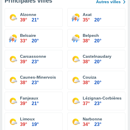
Principales villes
Autres villes
Alzonne
Axat
39°
21°
35°
20°
Belcaire
Belpech
33°
20°
38°
20°
Carcassonne
Castelnaudary
39°
23°
38°
20°
Caunes-Minervois
Couiza
38°
23°
38°
20°
Fanjeaux
Lézignan-Corbières
39°
21°
37°
23°
Limoux
Narbonne
39°
19°
34°
23°