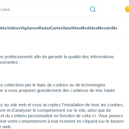
ités
Vidéos
Vigilance
Radar
Cartes
Satellites
Modèles
Monde
Ski
professionnels afin de garantir la qualité des informations
suivantes :
s collectées par le biais de cookies ou de technologies
nuer à vous proposer gratuitement des contenus de très haute
z au site web et vous acceptez l'installation de tous les cookies,
...
vre et d'analyser le comportement sur le site, ainsi que de
é et du contenu personnalisé en fonction de celui-ci. Vous pouvez
Heure par heure
tirer votre consentement à tout moment en cliquant sur le bouton
Intervalles nuageux dans les
te web.
prochaines heures