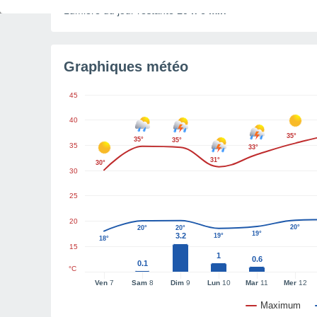
Lumière du jour restante
10 h 6 min
Graphiques météo
45
40
35°
35°
35°
35
33°
31°
30°
30
25
20
20°
20°
20°
19°
3.2
19°
18°
15
1
0.6
0.1
°C
Ven
7
Sam
8
Dim
9
Lun
10
Mar
11
Mer
12
Maximum