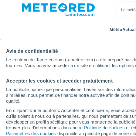
Météo
Actual
Avis de confidentialité
Le contenu de Tameteo.com (tameteo.com) a été préparé par des 
fournies. Vous pouvez accéder à ce site en utilisant les options 
Accepter les cookies et accéder gratuitement
Accueil
Occitanie
Ariège
Esclagne
La publicité numérique personnalisée, basée sur des information
similaires, nous permet de financer notre activité afin de conti
Météo Esclagne
qualité.
En cliquant sur le bouton « Accepter et continuer », vous accéde
11:31
Vendredi
qu'ils soient à nous ou à partenaires, qui nous permettent de sui
développer un profil spécifique pour vous montrer de la publicit
trouver plus d'informations dans notre
Politique de cookies
et re
Ensoleillé
Paramètres des cookies
disponible au pied de page de notre si