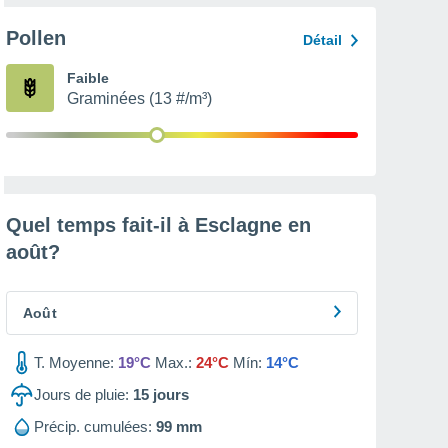
Pollen
Détail
Faible
Graminées (13 #/m³)
Quel temps fait-il à Esclagne en
août
?
Août
T. Moyenne:
19°C
Max.:
24°C
Mín:
14°C
Jours de pluie:
15
jours
Précip. cumulées:
99 mm