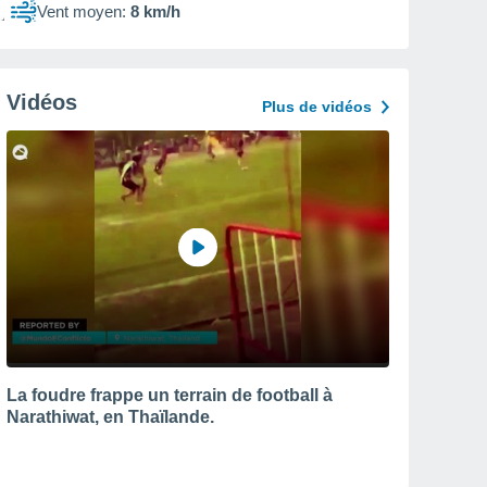
Vent moyen:
8 km/h
Vidéos
Plus de vidéos
La foudre frappe un terrain de football à
Narathiwat, en Thaïlande.