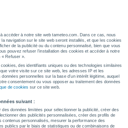
Vigilance jaune
Alerte canicule de niveau modéré à
Esclagne aujourd’hui
é
ez à accéder à notre site web tameteo.com. Dans ce cas, nous
 navigation sur le site web seront installés, et que les cookies
ficher de la publicité ou du contenu personnalisé, bien que vous
ous pouvez refuser l'installation des cookies et accéder à notre
n « Refuser ».
 cookies, des identifiants uniques ou des technologies similaires
que votre visite sur ce site web, les adresses IP et les
 de couverture nuageuse
Radar de pluie
Satellites
Modèles
s données personnelles sur la base d'un intérêt légitime, auquel
 votre consentement ou vous opposer au traitement des données
tique de cookies
sur ce site web.
Lundi
Mardi
Mercredi
Jeudi
onnées suivant :
10 Août
11 Août
12 Août
13 Août
r des données limitées pour sélectionner la publicité, créer des
sélectionner des publicités personnalisées, créer des profils de
 des contenus personnalisés, mesurer la performance des
s publics par le biais de statistiques ou de combinaisons de
70%
50%