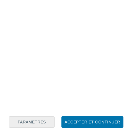
Calendrier lunaire
Lun
Mar
Mer
Jeu
Ven
Sam
Dim
7
8
9
10
11
12
13
14
15
16
17
18
19
20
PARAMÈTRES
ACCEPTER ET CONTINUER