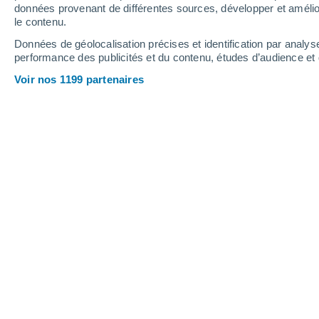
0.1 mm
3.2 mm
données provenant de différentes sources, développer et amélior
le contenu.
35°
/
20°
35°
/
20°
30°
/
18°
Données de géolocalisation précises et identification par analys
performance des publicités et du contenu, études d’audience e
14
-
33
km/h
16
-
35
km/h
10
11
-
27
km/h
Voir nos 1199 partenaires
Météo Esclagne aujourd´hui
, 7 août
Ensoleillé
26°
12:00
T. ressentie
26°
Ensoleillé
27°
13:00
T. ressentie
27°
Ensoleillé
28°
14:00
T. ressentie
28°
Ensoleillé
29°
15:00
T. ressentie
29°