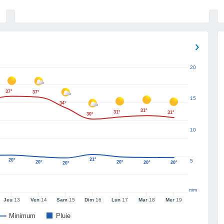
20
37°
37°
15
34°
31°
31°
31°
30°
10
21°
20°
5
20°
20°
20°
20°
20°
mm
Jeu
13
Ven
14
Sam
15
Dim
16
Lun
17
Mar
18
Mer
19
Minimum
Pluie