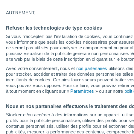
26°
AUTREMENT,
UV
6 Élev
Refuser les technologies de type cookies
Sensation de 26°
FPS
15-25
Si vous n'acceptez pas l'installation de cookies, vous continu
vous informons que seuls les cookies nécessaires pour assurer la
ne seront pas utilisés pour analyser le comportement ou pour af
puissiez visualiser de la publicité générale non personnalisée. V
Flash info
site web par le biais de cette inscription en cliquant sur le bouto
Une nouvelle canicule attendue la semaine
prochaine en France !
Avec votre consentement, nous et
nos partenaires
utilisons des
pour stocker, accéder et traiter des données personnelles telles 
Météo 1 - 7 jours
Heure par heure
Actualité
Carte
identifiants de cookies. Certains fournisseurs peuvent traiter vo
vous pouvez vous opposer. Pour ce faire, vous pouvez retirer
à tout moment en cliquant sur «
Paramètres
» ou sur notre
poli
Demain
Dimanche
Aujourd´hui
Nous et nos partenaires effectuons le traitement des d
8 Août
9 Août
7 Août
Stocker et/ou accéder à des informations sur un appareil, utilise
profils pour la publicité personnalisée, utiliser des profils pour 
contenus personnalisés, utiliser des profils pour sélectionner
publicités, mesurer la performance des contenus, comprendre le
50%
70%