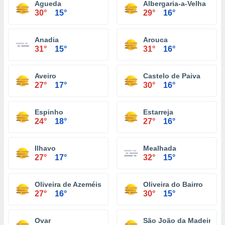
Agueda
Albergaria-a-Velha
30°
15°
29°
16°
Anadia
Arouca
31°
15°
31°
16°
Aveiro
Castelo de Paiva
27°
17°
30°
16°
Espinho
Estarreja
24°
18°
27°
16°
Ilhavo
Mealhada
27°
17°
32°
15°
Oliveira de Azeméis
Oliveira do Bairro
27°
16°
30°
15°
Ovar
São João da Madeira