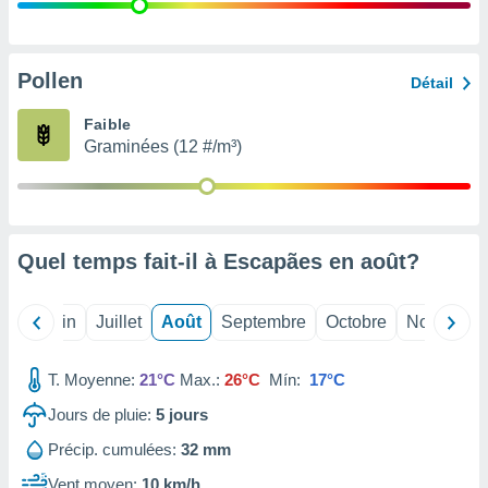
nées
lles sur
d'un
égitime,
Pollen
Détail
vous
vous
Faible
 Pour ce
Graminées (12 #/m³)
ous
etirer
ement
 opposer
Quel temps fait-il à Escapães en
août
?
ement
nées à
ment en
Mai
Juin
Juillet
Août
Septembre
Octobre
Novembre
 sur «
res
» ou
e
T. Moyenne:
21°C
Max.:
26°C
Mín:
17°C
que de
kies
Jours de pluie:
5
jours
ite web.
Précip. cumulées:
32 mm
t nos
Vent moyen:
10 km/h