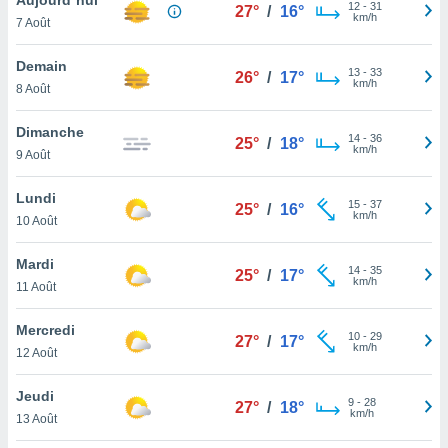
n «
12
-
31
27°
/
16°
km/h
7 Août
 et
r »,
cédez au
Demain
13
-
33
26°
/
17°
 et vous
km/h
8 Août
z
ation de
Dimanche
14
-
36
25°
/
18°
km/h
9 Août
qu'ils
 nous ou
aires,
Lundi
15
-
37
25°
/
16°
km/h
10 Août
nt de
t
Mardi
14
-
35
er le
25°
/
17°
km/h
11 Août
ement
te, ainsi
Mercredi
10
-
29
27°
/
17°
km/h
per un
12 Août
écifique
us
Jeudi
9
-
28
de la
27°
/
18°
km/h
13 Août
 et du