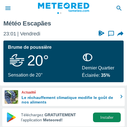
Météo Escapães
e
ntialité
23:01
Vendredi
...
enu de
o.com
Brume de poussière
o.com) a
20°
aré par
onnels
Dernier Quartier
arantir
Sensation de 20°
Éclairée:
35%
té des
ions
. Vous
Actualité
accéder
Le réchauffement climatique modifie le goût de
e en
nos aliments
 les
Téléchargez
GRATUITEMENT
s :
Installer
l’application
Meteored!
r les