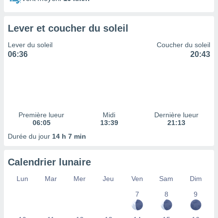
ires
ons le
ent des
Lever et coucher du soleil
es
 :
Lever du soleil
Coucher du soleil
et/ou
06:36
20:43
 à des
ions sur
eil,
des
limitées
Première lueur
Midi
Dernière lueur
nner la
06:05
13:39
21:13
, créer
ils pour
Durée du jour
14 h 7 min
ité
lisée,
Calendrier lunaire
des
our
Lun
Mar
Mer
Jeu
Ven
Sam
Dim
nner des
és
7
8
9
lisées,
s profils
enus