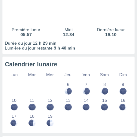
ires
ons le
ent des
es
 :
Première lueur
Midi
Dernière lueur
et/ou
05:57
12:34
19:10
 à des
Durée du jour
12 h 29 min
ions sur
Lumière du jour restante
9 h 40 min
eil,
des
limitées
Calendrier lunaire
nner la
Lun
Mar
Mer
Jeu
Ven
Sam
Dim
, créer
ils pour
6
7
8
9
ité
lisée,
10
11
12
13
14
15
16
des
our
nner des
17
18
19
és
lisées,
s profils
enus