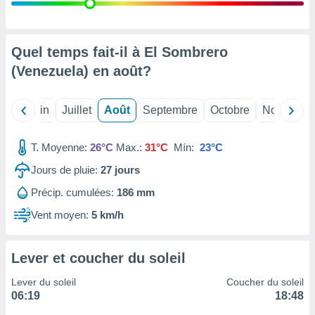
nées
lles sur
d'un
égitime,
Quel temps fait-il à El Sombrero
vous
(Venezuela) en
août
?
vous
 Pour ce
ous
Mai
Juin
Juillet
Août
Septembre
Octobre
Novembre
etirer
ement
T. Moyenne:
26°C
Max.:
31°C
Mín:
23°C
 opposer
ement
Jours de pluie:
27
jours
nées à
Précip. cumulées:
186 mm
ment en
 sur «
Vent moyen:
5 km/h
res
» ou
e
que de
Lever et coucher du soleil
kies
ite web.
Lever du soleil
Coucher du soleil
06:19
18:48
t nos