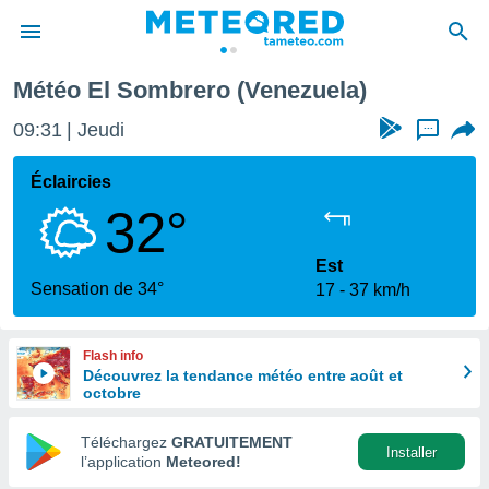
Météo El Sombrero (Venezuela)
e
ntialité
09:31
Jeudi
...
enu de
o.com
Éclaircies
o.com) a
32°
aré par
onnels
Est
arantir
Sensation de 34°
17
37 km/h
té des
ions
. Vous
Flash info
accéder
Découvrez la tendance météo entre août et
e en
octobre
 les
Téléchargez
GRATUITEMENT
s :
Installer
l’application
Meteored!
r les