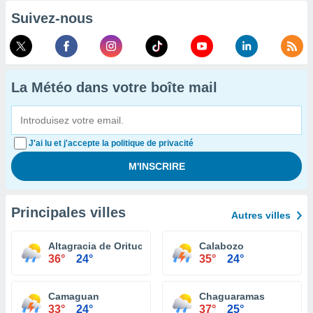
Suivez-nous
La Météo dans votre boîte mail
J'ai lu et j'accepte la politique de privacité
Principales villes
Autres villes
Altagracia de Orituco
Calabozo
36°
24°
35°
24°
Camaguan
Chaguaramas
33°
24°
37°
25°