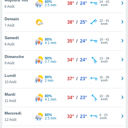
60%
n «
24
-
43
38°
/
24°
2.5 mm
km/h
6 Août
 et
r »,
cédez au
Demain
22
-
41
38°
/
25°
 et vous
km/h
7 Août
z
ation de
Samedi
80%
19
-
41
35°
/
24°
4.1 mm
km/h
8 Août
qu'ils
 nous ou
aires,
Dimanche
90%
13
-
39
34°
/
24°
2.7 mm
km/h
9 Août
nt de
t
Lundi
80%
16
-
36
er le
37°
/
23°
2 mm
km/h
10 Août
ement
te, ainsi
Mardi
80%
10
-
26
34°
/
23°
4.1 mm
km/h
per un
11 Août
écifique
us
Mercredi
80%
6
-
23
de la
32°
/
23°
2.5 mm
km/h
12 Août
 et du