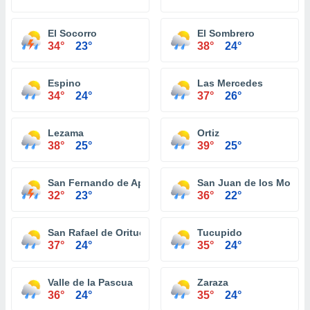
El Socorro
El Sombrero
34°
23°
38°
24°
Espino
Las Mercedes
34°
24°
37°
26°
Lezama
Ortiz
38°
25°
39°
25°
San Fernando de Apure
San Juan de los Morros
32°
23°
36°
22°
San Rafael de Orituco
Tucupido
37°
24°
35°
24°
Valle de la Pascua
Zaraza
36°
24°
35°
24°