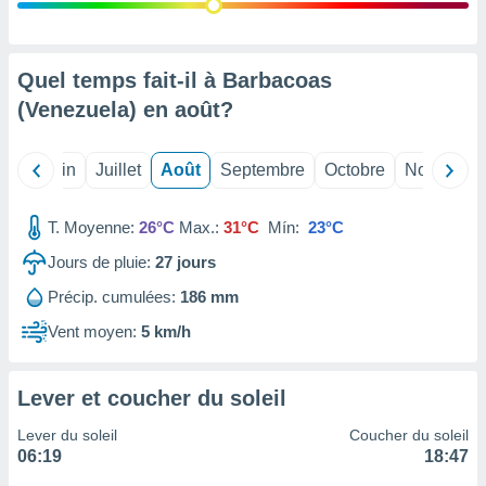
nées
lles sur
d'un
égitime,
Quel temps fait-il à Barbacoas
vous
(Venezuela) en
août
?
vous
 Pour ce
ous
Mai
Juin
Juillet
Août
Septembre
Octobre
Novembre
etirer
ement
T. Moyenne:
26°C
Max.:
31°C
Mín:
23°C
 opposer
ement
Jours de pluie:
27
jours
nées à
Précip. cumulées:
186 mm
ment en
 sur «
Vent moyen:
5 km/h
res
» ou
e
que de
Lever et coucher du soleil
kies
ite web.
Lever du soleil
Coucher du soleil
06:19
18:47
t nos