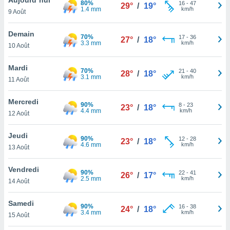
80%
n «
16
-
47
29°
/
19°
1.4 mm
km/h
9 Août
 et
r »,
cédez au
Demain
70%
17
-
36
27°
/
18°
 et vous
3.3 mm
km/h
10 Août
z
ation de
Mardi
70%
21
-
40
28°
/
18°
3.1 mm
km/h
11 Août
qu'ils
 nous ou
aires,
Mercredi
90%
8
-
23
23°
/
18°
4.4 mm
km/h
12 Août
nt de
t
Jeudi
90%
12
-
28
er le
23°
/
18°
4.6 mm
km/h
13 Août
ement
te, ainsi
Vendredi
90%
22
-
41
26°
/
17°
2.5 mm
km/h
per un
14 Août
écifique
us
Samedi
90%
16
-
38
de la
24°
/
18°
3.4 mm
km/h
15 Août
 et du