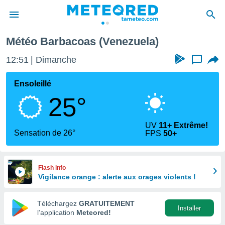
Météo Barbacoas (Venezuela)
e
ntialité
12:51
Dimanche
...
enu de
o.com
Ensoleillé
o.com) a
25°
aré par
onnels
UV
11+ Extrême!
arantir
Sensation de 26°
FPS
50+
té des
ions
. Vous
accéder
Flash info
e en
Vigilance orange : alerte aux orages violents !
 les
Téléchargez
GRATUITEMENT
s :
Installer
l’application
Meteored!
r les