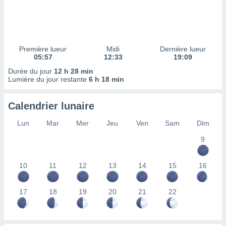
ires
ons le
ent des
es
 :
Première lueur
Midi
Dernière lueur
et/ou
05:57
12:33
19:09
 à des
Durée du jour
12 h 28 min
ions sur
Lumière du jour restante
6 h 18 min
eil,
des
limitées
Calendrier lunaire
nner la
Lun
Mar
Mer
Jeu
Ven
Sam
Dim
, créer
ils pour
9
ité
lisée,
10
11
12
13
14
15
16
des
our
nner des
17
18
19
20
21
22
és
lisées,
s profils
enus