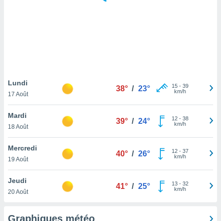
logies
e
s
tez pas
ation de
, vous
z à
à notre
Lundi
15
-
39
38°
/
23°
km/h
17 Août
.com.
 cas,
Mardi
12
-
38
us
39°
/
24°
km/h
18 Août
ns que
s
Mercredi
12
-
37
40°
/
26°
ires
km/h
19 Août
urer la
on sur le
Jeudi
13
-
32
 seront
41°
/
25°
km/h
20 Août
, et que
ies ne
as
Graphiques météo