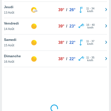
lisé en
Jeudi
 de
11
-
34
39°
/
26°
km/h
13 Août
. Vous
rouver
Vendredi
16
-
40
39°
/
23°
ations
km/h
14 Août
re
que de
Samedi
kies
11
-
37
38°
/
22°
km/h
15 Août
r votre
ement à
ment en
Dimanche
11
-
35
38°
/
22°
sur le
km/h
16 Août
res des
kies
le au
page de
te web.
MENT,
 les