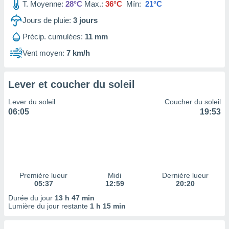
ires
T. Moyenne:
28°C
Max.:
36°C
Mín:
21°C
ons le
Jours de pluie:
3
jours
ent des
es
Précip. cumulées:
11 mm
 :
Vent moyen:
7 km/h
et/ou
 à des
ions sur
eil,
Lever et coucher du soleil
des
Lever du soleil
Coucher du soleil
limitées
06:05
19:53
nner la
, créer
ils pour
ité
lisée,
des
Première lueur
Midi
Dernière lueur
our
05:37
12:59
20:20
nner des
Durée du jour
13 h 47 min
és
Lumière du jour restante
1 h 15 min
lisées,
s profils
enus