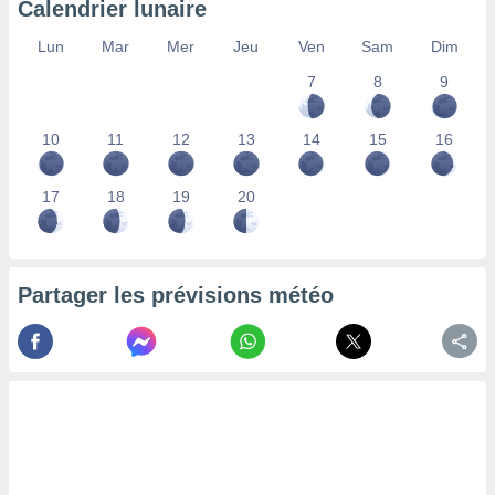
Calendrier lunaire
lisés,
des
Lun
Mar
Mer
Jeu
Ven
Sam
Dim
our
7
8
9
nner des
s
lisés,
10
11
12
13
14
15
16
la
ance des
s,
17
18
19
20
la
ance des
s,
dre les
Partager les prévisions météo
par le
ques ou
inaisons
ées
nt de
tes
,
er et
r les