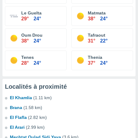
Le Guelta
Matmata
29°
24°
38°
24°
Oum Drou
Tafraout
38°
24°
31°
22°
Tenes
Thenia
28°
24°
37°
24°
Localités à proximité
El Khamlia
(1.11 km)
Brana
(1.58 km)
El Flafla
(2.82 km)
El Arari
(2.99 km)
Mechtat Oulad Sidi Yaya
(3.6 km)