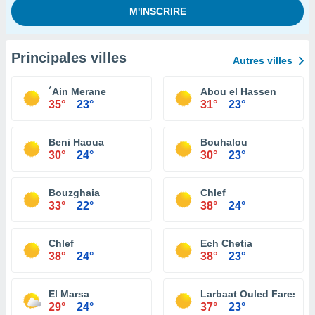
Principales villes
Autres villes
´Ain Merane
Abou el Hassen
35°
23°
31°
23°
Beni Haoua
Bouhalou
30°
24°
30°
23°
Bouzghaia
Chlef
33°
22°
38°
24°
Chlef
Ech Chetia
38°
24°
38°
23°
El Marsa
Larbaat Ouled Fares
29°
24°
37°
23°