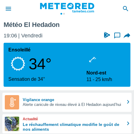
Météo El Hedadon
e
ntialité
19:06
Vendredi
...
enu de
o.com
Ensoleillé
o.com) a
34°
aré par
onnels
Nord-est
arantir
Sensation de 34°
11
25 km/h
té des
ions
. Vous
accéder
Vigilance orange
e en
Alerte canicule de niveau élevé à El Hedadon aujourd’hui
 les
Actualité
s :
Le réchauffement climatique modifie le goût de
nos aliments
r les