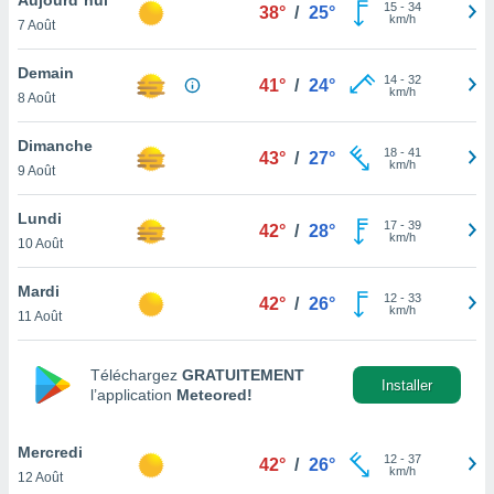
n «
15
-
34
38°
/
25°
km/h
7 Août
 et
r »,
cédez au
Demain
14
-
32
41°
/
24°
 et vous
km/h
8 Août
z
ation de
Dimanche
18
-
41
43°
/
27°
km/h
9 Août
qu'ils
 nous ou
aires,
Lundi
17
-
39
42°
/
28°
km/h
10 Août
nt de
t
Mardi
12
-
33
er le
42°
/
26°
km/h
11 Août
ement
te, ainsi
Téléchargez
GRATUITEMENT
per un
Installer
l’application
Meteored!
écifique
us
de la
Mercredi
12
-
37
42°
/
26°
 et du
km/h
12 Août