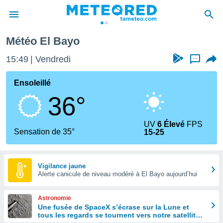
yo
Météo El Bayo
e
ntialité
15:49
Vendredi
...
enu de
o.com
Ensoleillé
o.com) a
36°
aré par
onnels
UV
6 Élevé
FPS
arantir
Sensation de 35°
15-25
té des
ions
. Vous
accéder
Vigilance jaune
e en
Alerte canicule de niveau modéré à El Bayo aujourd’hui
 les
Astronomie
s :
Une fusée de SpaceX s’écrase sur la Lune et
tous les regards se tournent vers notre satellite à
r les