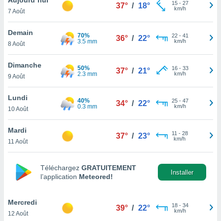
n «
15
-
27
37°
/
18°
km/h
7 Août
 et
r »,
cédez au
Demain
70%
22
-
41
36°
/
22°
 et vous
3.5 mm
km/h
8 Août
z
ation de
Dimanche
50%
16
-
33
37°
/
21°
2.3 mm
km/h
9 Août
qu'ils
 nous ou
aires,
Lundi
40%
25
-
47
34°
/
22°
0.3 mm
km/h
10 Août
nt de
t
Mardi
11
-
28
er le
37°
/
23°
km/h
11 Août
ement
te, ainsi
Téléchargez
GRATUITEMENT
per un
Installer
l’application
Meteored!
écifique
us
de la
Mercredi
18
-
34
39°
/
22°
 et du
km/h
12 Août