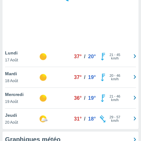
logies
e
s
tez pas
ation de
, vous
z à
à notre
Lundi
21
-
45
37°
/
20°
km/h
17 Août
.com.
 cas,
Mardi
20
-
46
us
37°
/
19°
km/h
18 Août
ns que
s
Mercredi
21
-
46
36°
/
19°
ires
km/h
19 Août
urer la
on sur le
Jeudi
29
-
57
 seront
31°
/
18°
km/h
20 Août
, et que
ies ne
as
Graphiques météo