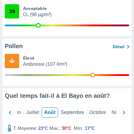
nées
Acceptable
lles sur
39
O₃ (98 µg/m³)
d'un
égitime,
vous
vous
 Pour ce
ous
Pollen
Détail
etirer
Élevé
ement
Ambroisie (107 #/m³)
 opposer
ement
nées à
ment en
 sur «
res
» ou
Quel temps fait-il à El Bayo en
août
?
e
que de
kies
Mai
Juin
Juillet
Août
Septembre
Octobre
Novembre
ite web.
T. Moyenne:
23°C
Max.:
30°C
Mín:
17°C
t nos