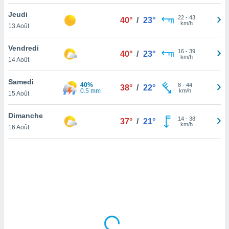
lisé en
Jeudi
 de
22
-
43
40°
/
23°
km/h
13 Août
. Vous
rouver
Vendredi
16
-
39
40°
/
23°
ations
km/h
14 Août
re
que de
Samedi
40%
kies
8
-
44
38°
/
22°
0.5 mm
km/h
15 Août
r votre
ement à
ment en
Dimanche
14
-
38
37°
/
21°
sur le
km/h
16 Août
res des
kies
le au
page de
te web.
MENT,
 les