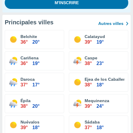
Principales villes
Autres villes
Belchite
Calatayud
36°
20°
39°
19°
Cariñena
Caspe
36°
19°
38°
23°
Daroca
Ejea de los Caballeros
37°
17°
38°
18°
Épila
Mequinenza
38°
20°
39°
24°
Nuévalos
Sádaba
39°
18°
37°
18°