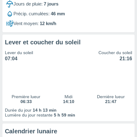
ires
Jours de pluie:
7
jours
ons le
ent des
Précip. cumulées:
46 mm
es
Vent moyen:
12 km/h
 :
et/ou
 à des
Lever et coucher du soleil
ions sur
eil,
Lever du soleil
Coucher du soleil
des
07:04
21:16
limitées
nner la
, créer
ils pour
ité
lisée,
Première lueur
Midi
Dernière lueur
06:33
14:10
21:47
des
our
Durée du jour
14 h 13 min
nner des
Lumière du jour restante
5 h 59 min
és
lisées,
Calendrier lunaire
s profils
enus