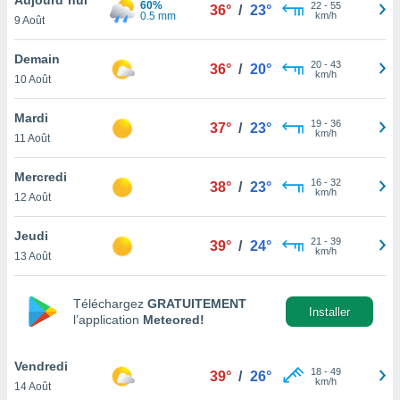
60%
n «
22
-
55
36°
/
23°
0.5 mm
km/h
9 Août
 et
r »,
cédez au
Demain
20
-
43
36°
/
20°
 et vous
km/h
10 Août
z
ation de
Mardi
19
-
36
37°
/
23°
km/h
11 Août
qu'ils
 nous ou
aires,
Mercredi
16
-
32
38°
/
23°
km/h
12 Août
nt de
t
Jeudi
21
-
39
er le
39°
/
24°
km/h
13 Août
ement
te, ainsi
Téléchargez
GRATUITEMENT
per un
Installer
l’application
Meteored!
écifique
us
de la
Vendredi
18
-
49
39°
/
26°
 et du
km/h
14 Août