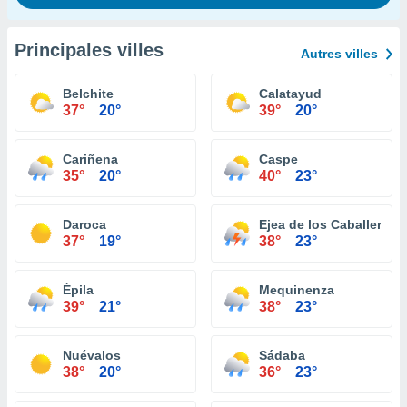
Principales villes
Autres villes
Belchite
Calatayud
37°
20°
39°
20°
Cariñena
Caspe
35°
20°
40°
23°
Daroca
Ejea de los Caballeros
37°
19°
38°
23°
Épila
Mequinenza
39°
21°
38°
23°
Nuévalos
Sádaba
38°
20°
36°
23°