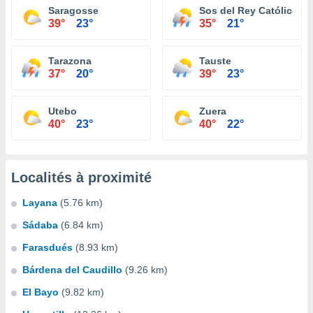
Saragosse
Sos del Rey Católico
39°
23°
35°
21°
Tarazona
Tauste
37°
20°
39°
23°
Utebo
Zuera
40°
23°
40°
22°
Localités à proximité
Layana
(5.76 km)
Sádaba
(6.84 km)
Farasdués
(8.93 km)
Bárdena del Caudillo
(9.26 km)
El Bayo
(9.82 km)