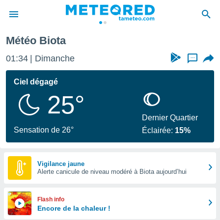
Météo Biota
e
ntialité
01:34
Dimanche
...
enu de
o.com
Ciel dégagé
o.com) a
25°
aré par
onnels
Dernier Quartier
arantir
Sensation de 26°
Éclairée:
15%
té des
ions
. Vous
accéder
Vigilance jaune
e en
Alerte canicule de niveau modéré à Biota aujourd’hui
 les
s :
Flash info
Encore de la chaleur !
r les