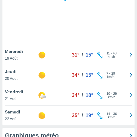
logies
e
s
tez pas
ation de
, vous
z à
à notre
Mercredi
11
-
43
31°
/
15°
km/h
19 Août
.com.
 cas,
Jeudi
7
-
29
us
34°
/
15°
km/h
20 Août
ns que
s
Vendredi
10
-
29
34°
/
18°
ires
km/h
21 Août
urer la
on sur le
Samedi
14
-
36
 seront
35°
/
19°
km/h
22 Août
, et que
ies ne
as
Graphiques météo