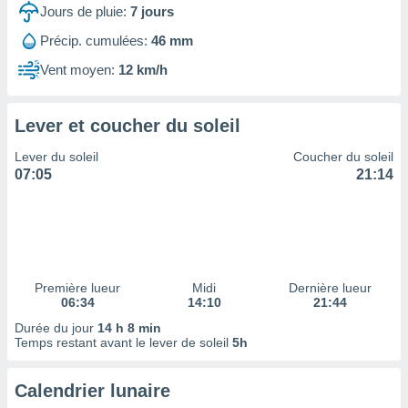
ires
Jours de pluie:
7
jours
ons le
ent des
Précip. cumulées:
46 mm
es
Vent moyen:
12 km/h
 :
et/ou
 à des
Lever et coucher du soleil
ions sur
eil,
Lever du soleil
Coucher du soleil
des
07:05
21:14
limitées
nner la
, créer
ils pour
ité
lisée,
Première lueur
Midi
Dernière lueur
06:34
14:10
21:44
des
our
Durée du jour
14 h 8 min
nner des
Temps restant avant le lever de soleil
5h
és
lisées,
Calendrier lunaire
s profils
enus