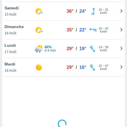
lisé en
Samedi
 de
10
-
31
36°
/
24°
km/h
15 Août
. Vous
rouver
Dimanche
16
-
42
35°
/
22°
ations
km/h
16 Août
re
que de
Lundi
40%
kies
14
-
39
29°
/
19°
0.4 mm
km/h
17 Août
r votre
ement à
ment en
Mardi
22
-
47
29°
/
16°
sur le
km/h
18 Août
res des
kies
le au
page de
te web.
MENT,
 les