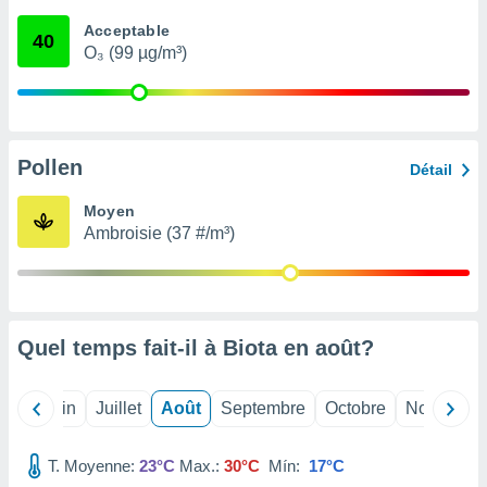
nées
Acceptable
lles sur
40
O₃ (99 µg/m³)
d'un
égitime,
vous
vous
 Pour ce
ous
Pollen
Détail
etirer
Moyen
ement
Ambroisie (37 #/m³)
 opposer
ement
nées à
ment en
 sur «
res
» ou
Quel temps fait-il à Biota en
août
?
e
que de
kies
Mai
Juin
Juillet
Août
Septembre
Octobre
Novembre
ite web.
T. Moyenne:
23°C
Max.:
30°C
Mín:
17°C
t nos