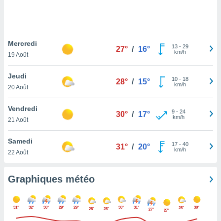
logies
e
s
Mercredi
tez pas
13
-
29
27°
/
16°
km/h
ation de
19 Août
, vous
z à
Jeudi
10
-
18
28°
/
15°
à notre
km/h
20 Août
.com.
Vendredi
 cas,
9
-
24
30°
/
17°
km/h
us
21 Août
ns que
s
Samedi
17
-
40
31°
/
20°
km/h
22 Août
ires
urer la
on sur le
Graphiques météo
 seront
, et que
ies ne
31°
32°
30°
29°
29°
30°
31°
30°
28°
28°
28°
27°
27°
as