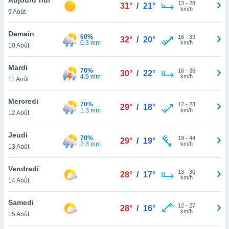
n «
13
-
28
31°
/
21°
km/h
9 Août
 et
r »,
cédez au
Demain
60%
16
-
39
32°
/
20°
 et vous
0.3 mm
km/h
10 Août
z
ation de
Mardi
70%
16
-
36
30°
/
22°
4.9 mm
km/h
11 Août
qu'ils
 nous ou
aires,
Mercredi
70%
12
-
23
29°
/
18°
1.3 mm
km/h
12 Août
nt de
t
Jeudi
70%
19
-
44
er le
29°
/
19°
2.3 mm
km/h
13 Août
ement
te, ainsi
Vendredi
13
-
30
28°
/
17°
km/h
per un
14 Août
écifique
us
Samedi
12
-
27
de la
28°
/
16°
km/h
15 Août
 et du