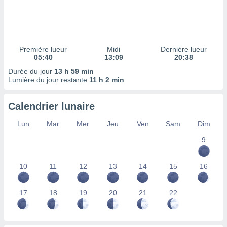
ires
ons le
ent des
es
 :
Première lueur
Midi
Dernière lueur
et/ou
05:40
13:09
20:38
 à des
Durée du jour
13 h 59 min
ions sur
Lumière du jour restante
11 h 2 min
eil,
des
limitées
Calendrier lunaire
nner la
Lun
Mar
Mer
Jeu
Ven
Sam
Dim
, créer
ils pour
9
ité
lisée,
10
11
12
13
14
15
16
des
our
nner des
17
18
19
20
21
22
és
lisées,
s profils
enus