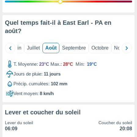
nées
lles sur
d'un
égitime,
Quel temps fait-il à East Earl - PA en
vous
août
?
vous
 Pour ce
ous
Mai
Juin
Juillet
Août
Septembre
Octobre
Novembre
etirer
ement
T. Moyenne:
23°C
Max.:
28°C
Mín:
19°C
 opposer
ement
Jours de pluie:
11
jours
nées à
Précip. cumulées:
102 mm
ment en
 sur «
Vent moyen:
8 km/h
res
» ou
e
que de
Lever et coucher du soleil
kies
ite web.
Lever du soleil
Coucher du soleil
06:09
20:08
t nos