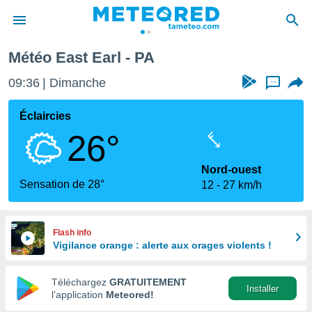
Météo East Earl - PA
e
ntialité
09:36
Dimanche
...
enu de
o.com
Éclaircies
o.com) a
26°
aré par
onnels
Nord-ouest
arantir
Sensation de 28°
12
27 km/h
té des
ions
. Vous
accéder
Flash info
e en
Vigilance orange : alerte aux orages violents !
 les
Téléchargez
GRATUITEMENT
s :
Installer
l’application
Meteored!
r les