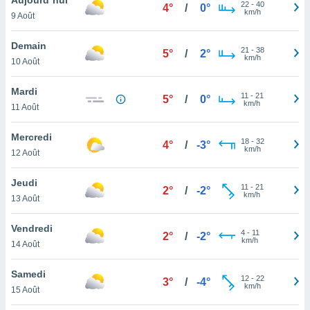
n «
22
-
40
4°
/
0°
km/h
9 Août
 et
r »,
cédez au
Demain
21
-
38
5°
/
2°
 et vous
km/h
10 Août
z
ation de
Mardi
11
-
21
5°
/
0°
km/h
11 Août
qu'ils
 nous ou
aires,
Mercredi
18
-
32
4°
/
-3°
km/h
12 Août
nt de
t
Jeudi
11
-
21
er le
2°
/
-2°
km/h
13 Août
ement
te, ainsi
Vendredi
4
-
11
2°
/
-2°
km/h
per un
14 Août
écifique
us
Samedi
12
-
22
de la
3°
/
-4°
km/h
15 Août
 et du