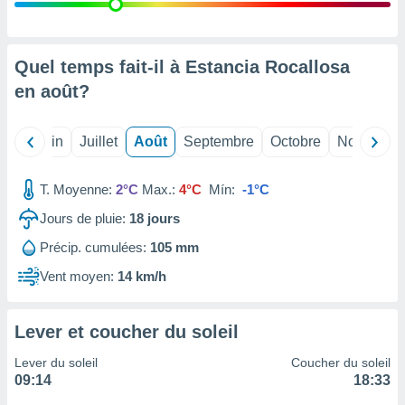
nées
lles sur
d'un
égitime,
Quel temps fait-il à Estancia Rocallosa
vous
en
août
?
vous
 Pour ce
ous
Mai
Juin
Juillet
Août
Septembre
Octobre
Novembre
etirer
ement
T. Moyenne:
2°C
Max.:
4°C
Mín:
-1°C
 opposer
ement
Jours de pluie:
18
jours
nées à
Précip. cumulées:
105 mm
ment en
 sur «
Vent moyen:
14 km/h
res
» ou
e
que de
Lever et coucher du soleil
kies
ite web.
Lever du soleil
Coucher du soleil
09:14
18:33
t nos