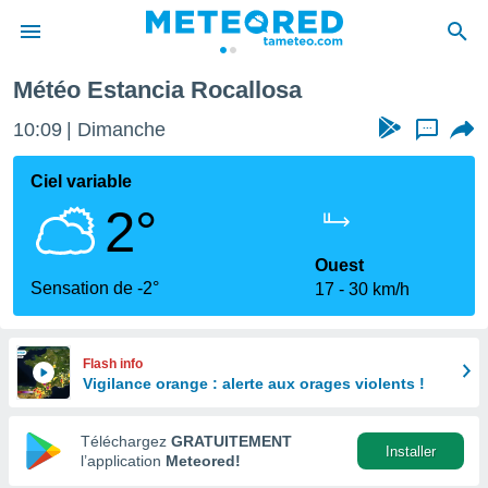
 Rocallosa
Météo Estancia Rocallosa
e
ntialité
10:09
Dimanche
...
enu de
o.com
Ciel variable
o.com) a
2°
aré par
onnels
Ouest
arantir
Sensation de -2°
17
30 km/h
té des
ions
. Vous
accéder
Flash info
e en
Vigilance orange : alerte aux orages violents !
 les
Téléchargez
GRATUITEMENT
s :
Installer
l’application
Meteored!
r les