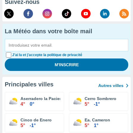
Suivez-nous
La Météo dans votre boîte mail
J'ai lu et j'accepte la politique de privacité
Principales villes
Autres villes
Aserradero la Paciencia
Cerro Sombrero
4°
0°
5°
-1°
Cinco de Enero
Ea. Cameron
5°
-1°
5°
1°