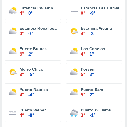
Estancia Invierno
Estancia Las Cumbres
4°
0°
0°
-9°
Estancia Rocallosa
Estancia Vicuña
4°
0°
4°
-3°
Fuerte Bulnes
Los Canelos
5°
2°
4°
1°
Morro Chico
Porvenir
3°
-5°
5°
2°
Puerto Natales
Puerto Sara
4°
-4°
5°
2°
Puerto Weber
Puerto Williams
4°
-8°
3°
-1°