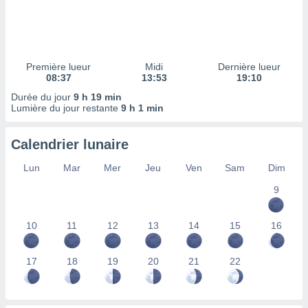
ires
ons le
ent des
es
 :
Première lueur
Midi
Dernière lueur
et/ou
08:37
13:53
19:10
 à des
Durée du jour
9 h 19 min
ions sur
Lumière du jour restante
9 h 1 min
eil,
des
limitées
Calendrier lunaire
nner la
Lun
Mar
Mer
Jeu
Ven
Sam
Dim
, créer
ils pour
9
ité
lisée,
10
11
12
13
14
15
16
des
our
nner des
17
18
19
20
21
22
és
lisées,
s profils
enus