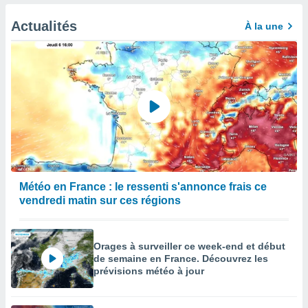
afficher
licité ou
Actualités
À la une
enu
lisé,
e vous
r de la
 non
lisée.
uvez
ation des
et
à notre
Météo en France : le ressenti s'annonce frais ce
 par le
vendredi matin sur ces régions
 cette
ion en
sur le
Orages à surveiller ce week-end et début
«
de semaine en France. Découvrez les
».
prévisions météo à jour
tre
ement,