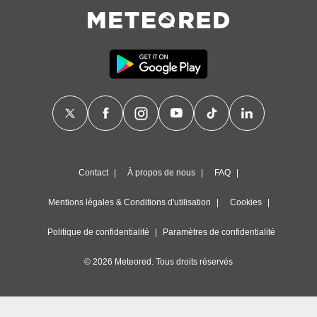
égitime,
vous
vous
 Pour ce
ous
etirer
ement
 opposer
ement
nées à
ment en
 sur «
Contact
À propos de nous
FAQ
res
» ou
e
Mentions légales & Conditions d'utilisation
Cookies
que de
kies
Politique de confidentialité
Paramètres de confidentialité
ite web.
© 2026 Meteored. Tous droits réservés
t nos
ires
ons le
ent des