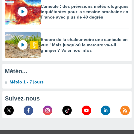
Canicule : des prévisions météorologiques
enaires
inquiétantes pour la semaine prochaine en
s des
France avec plus de 40 degrés
 des
nts
 ou des
gies
Encore de la chaleur voire une canicule en
es pour
vue ! Mais jusqu'où le mercure va-t-il
 accéder
grimper ? Voici nos infos
r des
lles
ue votre
Météo...
r ce site
Météo 1 - 7 jours
 IP et
ifiants
Suivez-nous
es.
eurs
traiter
nées
lles sur
d'un