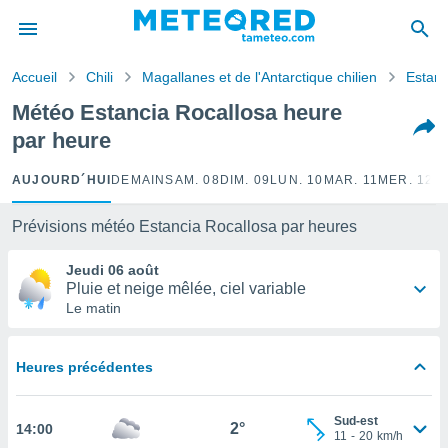
e
ntialité
Accueil
Chili
Magallanes et de l'Antarctique chilien
Estanc
enu de
o.com
Météo Estancia Rocallosa heure
o.com) a
par heure
aré par
onnels
AUJOURD´HUI
DEMAIN
SAM. 08
DIM. 09
LUN. 10
MAR. 11
MER. 12
J
arantir
té des
Prévisions météo Estancia Rocallosa par heures
ions
. Vous
Jeudi 06 août
accéder
Pluie et neige mêlée, ciel variable
e en
Le matin
 les
s :
Heures précédentes
r les
s et
Sud-est
r
2°
14:00
11
-
20
km/h
tement