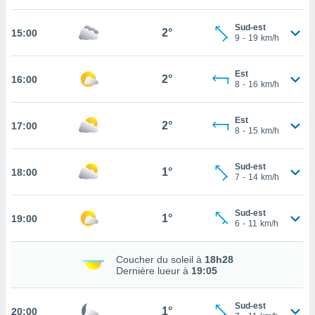
cité
Sud-est
ue
2°
15:00
9
-
19
km/h
lisée,
ACCEPTER
ur des
ET
ions
Est
CONTINUER
2°
16:00
es par le
8
-
16
km/h
 cookies
PARAMÈTRES
Est
gies
2°
17:00
8
-
15
km/h
es, nous
de
 notre
Sud-est
1°
18:00
7
-
14
km/h
afin de
r à vous
r
Sud-est
1°
ment des
19:00
6
-
11
km/h
 de très
alité.
Coucher du soleil à
18h28
ant sur
Dernière lueur à
19:05
n «
 et
Sud-est
r »,
1°
20:00