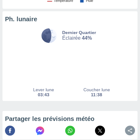
Température
Pluie
tez pas
ation de
Ph. lunaire
, vous
z à
Dernier Quartier
à notre
Éclairée
44%
.com.
 cas,
us
ns que
s
ires
urer la
Lever lune
Coucher lune
on sur le
03:43
11:38
 seront
, et que
ies ne
as
Partager les prévisions météo
pour
 le
ement