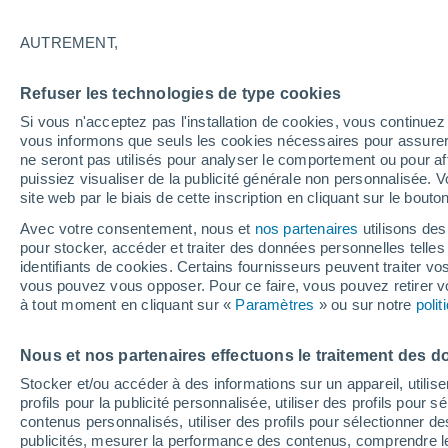
28°
AUTREMENT,
Dernier Qu
Refuser les technologies de type cookies
Éclairée:
2
Sensation de 28°
Si vous n'acceptez pas l'installation de cookies, vous continu
vous informons que seuls les cookies nécessaires pour assurer la
ne seront pas utilisés pour analyser le comportement ou pour af
puissiez visualiser de la publicité générale non personnalisée. V
Actualité
site web par le biais de cette inscription en cliquant sur le bouto
Le réchauffement climatique modifie le goût 
nos aliments
Avec votre consentement, nous et
nos partenaires
utilisons des
pour stocker, accéder et traiter des données personnelles telles 
Météo 1 - 7 jours
Heure par heure
Actualité
Carte 
identifiants de cookies. Certains fournisseurs peuvent traiter vo
vous pouvez vous opposer. Pour ce faire, vous pouvez retirer
à tout moment en cliquant sur «
Paramètres
» ou sur notre
poli
Demain
Lundi
Aujourd´hui
Nous et nos partenaires effectuons le traitement des d
9 Août
10 Août
8 Août
Stocker et/ou accéder à des informations sur un appareil, utilise
profils pour la publicité personnalisée, utiliser des profils pour 
contenus personnalisés, utiliser des profils pour sélectionner
publicités, mesurer la performance des contenus, comprendre le
30%