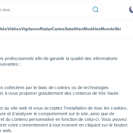
ités
Vidéos
Vigilance
Radar
Cartes
Satellites
Modèles
Monde
Ski
professionnels afin de garantir la qualité des informations
suivantes :
s collectées par le biais de cookies ou de technologies
nuer à vous proposer gratuitement des contenus de très haute
ovnik-Neretva)
z au site web et vous acceptez l'installation de tous les cookies,
...
vre et d'analyser le comportement sur le site, ainsi que de
é et du contenu personnalisé en fonction de celui-ci. Vous pouvez
Heure par heure
tirer votre consentement à tout moment en cliquant sur le bouton
Ciel dégagé dans les prochaines
te web.
heures