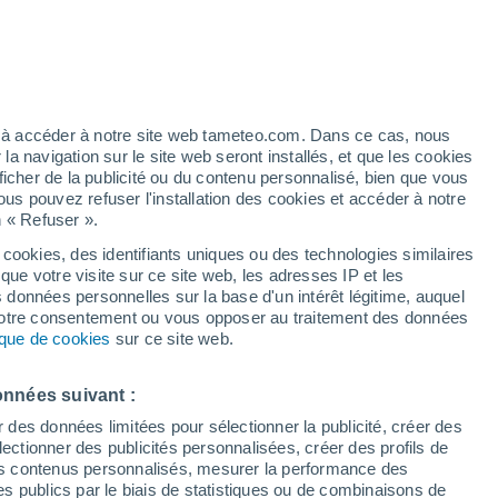
Vigilance rouge
Alerte canicule de niveau extrême à
Dubrovnik aujourd’hui
artier
4%
ez à accéder à notre site web tameteo.com. Dans ce cas, nous
 navigation sur le site web seront installés, et que les cookies
ficher de la publicité ou du contenu personnalisé, bien que vous
ous pouvez refuser l'installation des cookies et accéder à notre
n « Refuser ».
de
 cookies, des identifiants uniques ou des technologies similaires
que votre visite sur ce site web, les adresses IP et les
des températures
Radar de pluie
Satellites
Modèles
s données personnelles sur la base d'un intérêt légitime, auquel
 votre consentement ou vous opposer au traitement des données
tique de cookies
sur ce site web.
Mardi
Mercredi
Jeudi
Vendredi
onnées suivant :
11 Août
12 Août
13 Août
14 Août
r des données limitées pour sélectionner la publicité, créer des
sélectionner des publicités personnalisées, créer des profils de
 des contenus personnalisés, mesurer la performance des
s publics par le biais de statistiques ou de combinaisons de