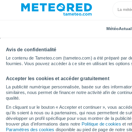
Météo
Actual
Avis de confidentialité
Le contenu de Tameteo.com (tameteo.com) a été préparé par des 
fournies. Vous pouvez accéder à ce site en utilisant les options 
Accepter les cookies et accéder gratuitement
Accueil
Croatie
Dubrovnik-Neretva
Dubrovnik
La publicité numérique personnalisée, basée sur des information
similaires, nous permet de financer notre activité afin de conti
Météo Dubrovnik (Dubr
qualité.
En cliquant sur le bouton « Accepter et continuer », vous accéde
01:45
Samedi
qu'ils soient à nous ou à partenaires, qui nous permettent de sui
développer un profil spécifique pour vous montrer de la publicit
trouver plus d'informations dans notre
Politique de cookies
et re
Ciel dégagé
Paramètres des cookies
disponible au pied de page de notre si