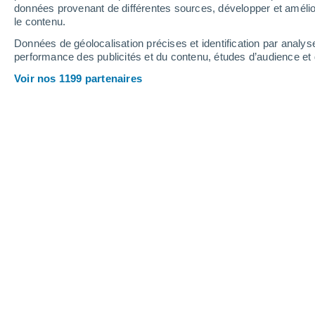
0.1 mm
données provenant de différentes sources, développer et amélior
le contenu.
32°
/
24°
32°
/
24°
34°
/
25°
Données de géolocalisation précises et identification par analys
performance des publicités et du contenu, études d’audience e
21
-
34
km/h
13
-
22
km/h
15
21
-
33
km/h
Voir nos 1199 partenaires
Météo Dubrovnik aujourd´hui
, 8 août
Ciel dégagé
28°
02:00
T. ressentie
28°
Ciel dégagé
27°
03:00
T. ressentie
28°
Ciel dégagé
26°
05:00
T. ressentie
27°
Ensoleillé
30°
08:00
T. ressentie
31°