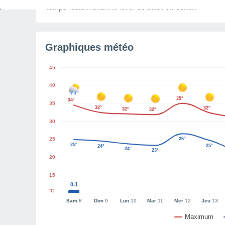
Temps restant avant le lever de soleil
3h 30min
Graphiques météo
45
40
35°
34°
35
32°
32°
32°
32°
30
25
26°
25°
25°
24°
24°
23°
20
15
0.1
°C
Sam
8
Dim
9
Lun
10
Mar
11
Mer
12
Jeu
13
Maximum