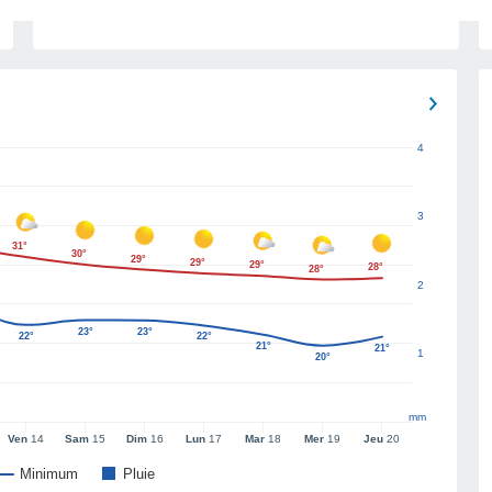
4
3
31°
30°
29°
29°
29°
28°
28°
2
23°
23°
22°
22°
21°
21°
1
20°
mm
Ven
14
Sam
15
Dim
16
Lun
17
Mar
18
Mer
19
Jeu
20
Minimum
Pluie