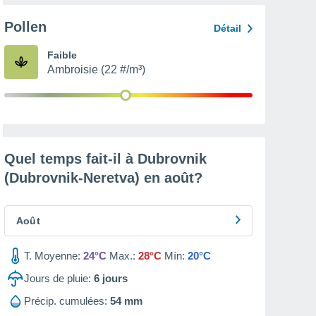
Pollen
Détail
Faible
Ambroisie (22 #/m³)
Quel temps fait-il à Dubrovnik
(Dubrovnik-Neretva) en
août
?
Août
T. Moyenne:
24°C
Max.:
28°C
Mín:
20°C
Jours de pluie:
6
jours
Précip. cumulées:
54 mm