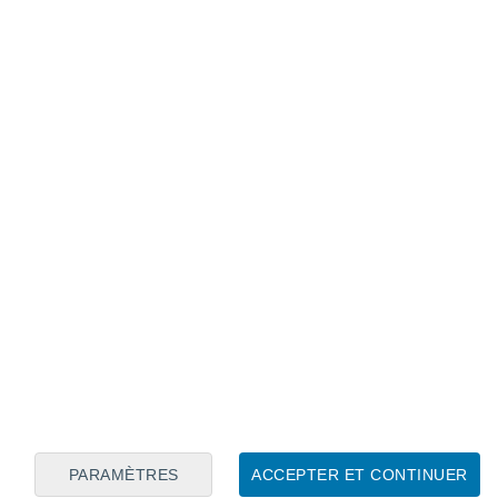
Calendrier lunaire
Lun
Mar
Mer
Jeu
Ven
Sam
Dim
8
9
10
11
12
13
14
15
16
17
18
19
20
21
PARAMÈTRES
ACCEPTER ET CONTINUER