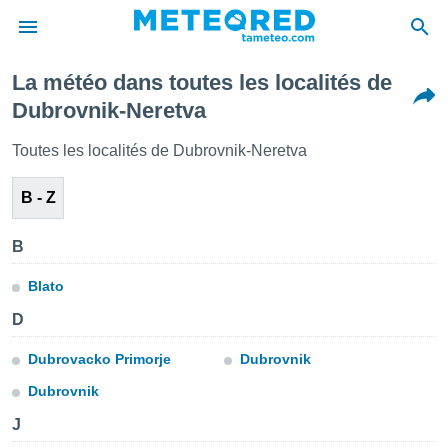
La météo dans toutes les localités de
e
Dubrovnik-Neretva
ntialité
enu de
Toutes les localités de Dubrovnik-Neretva
o.com
o.com) a
B - Z
aré par
onnels
B
arantir
té des
Blato
ions
. Vous
D
accéder
e en
Dubrovacko Primorje
Dubrovnik
 les
Dubrovnik
s :
J
r les