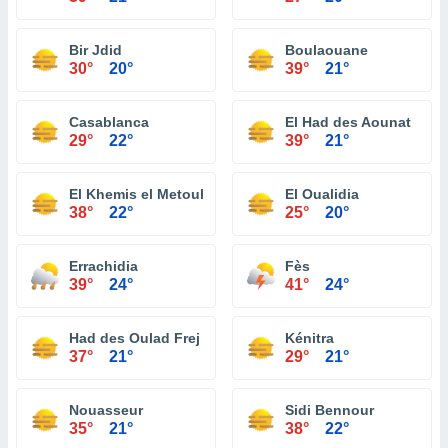
Bir Jdid
Boulaouane
30°
20°
39°
21°
Casablanca
El Had des Aounat
29°
22°
39°
21°
El Khemis el Metouh
El Oualidia
38°
22°
25°
20°
Errachidia
Fès
39°
24°
41°
24°
Had des Oulad Frej
Kénitra
37°
21°
29°
21°
Nouasseur
Sidi Bennour
35°
21°
38°
22°