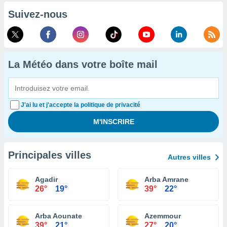
Suivez-nous
La Météo dans votre boîte mail
J'ai lu et j'accepte la politique de privacité
Principales villes
Autres villes
Agadir
Arba Amrane
26°
19°
39°
22°
Arba Aounate
Azemmour
39°
21°
27°
20°