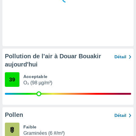
tre
ement,
enaires
s des
 des
nts
 ou des
gies
Pollution de l'air à Douar Bouakir
Détail
es pour
aujourd'hui
 accéder
r des
Acceptable
39
lles
O₃ (98 µg/m³)
ue votre
r ce site
 IP et
ifiants
Pollen
Détail
es.
Faible
eurs
Graminées (6 #/m³)
traiter