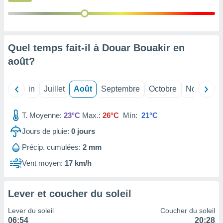
nées
lles sur
d'un
égitime,
vous
Quel temps fait-il à Douar Bouakir en
vous
août
?
 Pour ce
ous
etirer
Mai
Juin
Juillet
Août
Septembre
Octobre
Novembre
ement
 opposer
T. Moyenne:
23°C
Max.:
26°C
Mín:
21°C
ement
nées à
Jours de pluie:
0
jours
ment en
Précip. cumulées:
2 mm
 sur «
res
» ou
Vent moyen:
17 km/h
e
que de
kies
Lever et coucher du soleil
ite web.
Lever du soleil
Coucher du soleil
t nos
06:54
20:28