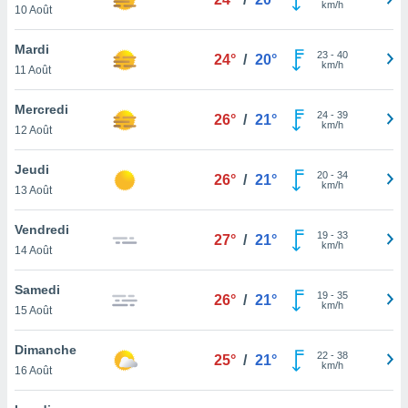
km/h
n «
10 Août
 et
r »,
Mardi
23
-
40
cédez au
24°
/
20°
km/h
11 Août
 et vous
z
Mercredi
ation de
24
-
39
26°
/
21°
km/h
12 Août
qu'ils
 nous ou
Jeudi
20
-
34
26°
/
21°
aires,
km/h
13 Août
nt de
Vendredi
t
19
-
33
27°
/
21°
km/h
er le
14 Août
ement
te, ainsi
Samedi
19
-
35
26°
/
21°
km/h
15 Août
per un
écifique
Dimanche
us
22
-
38
25°
/
21°
km/h
de la
16 Août
 et du