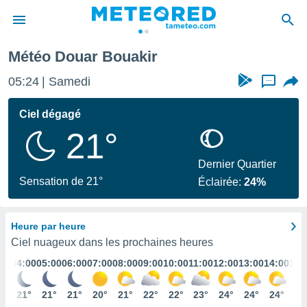
Météo Douar Bouakir
e
ntialité
05:24
Samedi
...
enu de
o.com
Ciel dégagé
o.com) a
21°
aré par
onnels
Dernier Quartier
arantir
Sensation de 21°
Éclairée:
24%
té des
ions
. Vous
Heure par heure
accéder
e en
Ciel nuageux dans les prochaines heures
 les
:00
04:00
05:00
06:00
07:00
08:00
09:00
10:00
11:00
12:00
13:00
14:00
15:
s :
1°
21°
21°
21°
20°
21°
22°
22°
23°
24°
24°
24°
24
r les