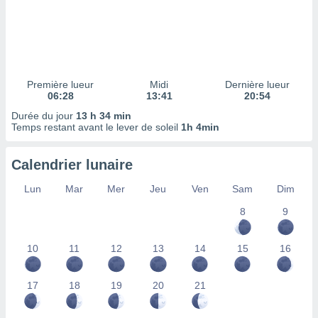
ires
ons le
ent des
es
 :
et/ou
Première lueur
Midi
Dernière lueur
 à des
06:28
13:41
20:54
ions sur
eil,
Durée du jour
13 h 34 min
Temps restant avant le lever de soleil
1h 4min
des
limitées
Calendrier lunaire
nner la
, créer
Lun
Mar
Mer
Jeu
Ven
Sam
Dim
ils pour
ité
8
9
lisée,
des
10
11
12
13
14
15
16
our
nner des
és
17
18
19
20
21
lisées,
s profils
enus