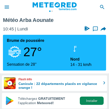
Météo Arba Aounate
e
ntialité
10:45
Lundi
...
enu de
o.com
Brume de poussière
o.com) a
27°
aré par
onnels
Nord
arantir
Sensation de 28°
14
31 km/h
té des
ions
. Vous
Flash info
accéder
Canicule : 22 départements placés en vigilance
e en
orange !
 les
Téléchargez
GRATUITEMENT
s :
Installer
l’application
Meteored!
r les