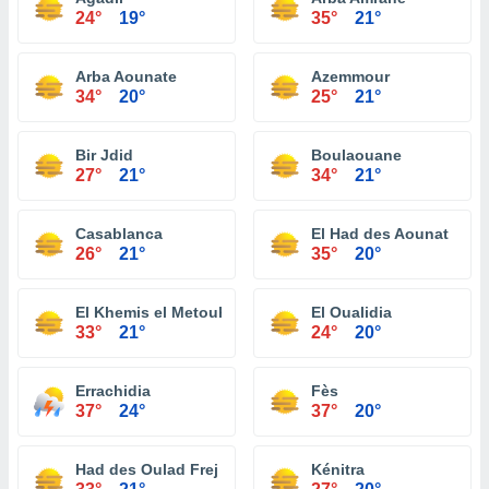
24°
19°
35°
21°
Arba Aounate
Azemmour
34°
20°
25°
21°
Bir Jdid
Boulaouane
27°
21°
34°
21°
Casablanca
El Had des Aounat
26°
21°
35°
20°
El Khemis el Metouh
El Oualidia
33°
21°
24°
20°
Errachidia
Fès
37°
24°
37°
20°
Had des Oulad Frej
Kénitra