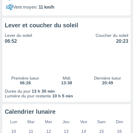
ires
ons le
Vent moyen:
11 km/h
ent des
es
 :
Lever et coucher du soleil
et/ou
Lever du soleil
Coucher du soleil
 à des
06:52
20:23
ions sur
eil,
des
limitées
nner la
, créer
Première lueur
Midi
Dernière lueur
ils pour
06:26
13:38
20:49
ité
Durée du jour
13 h 30 min
lisée,
Lumière du jour restante
10 h 5 min
des
our
nner des
Calendrier lunaire
és
lisées,
Lun
Mar
Mer
Jeu
Ven
Sam
Dim
s profils
10
11
12
13
14
15
16
enus