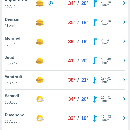
n «
20
-
40
34°
/
20°
km/h
10 Août
 et
r »,
cédez au
Demain
20
-
40
35°
/
19°
 et vous
km/h
11 Août
z
ation de
Mercredi
20
-
41
39°
/
19°
km/h
12 Août
qu'ils
 nous ou
aires,
Jeudi
19
-
40
41°
/
20°
km/h
13 Août
nt de
t
Vendredi
19
-
41
er le
38°
/
21°
km/h
14 Août
ement
te, ainsi
Samedi
20
-
41
34°
/
20°
km/h
per un
15 Août
écifique
us
Dimanche
17
-
43
de la
33°
/
19°
km/h
16 Août
 et du