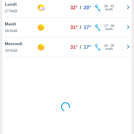
Lundi
lisé en
18
-
41
32°
/
20°
km/h
 de
17 Août
. Vous
rouver
Mardi
17
-
40
31°
/
17°
km/h
18 Août
ations
re
Mercredi
que de
16
-
35
31°
/
17°
km/h
kies
19 Août
r votre
ement à
ment en
sur le
res des
kies
le au
page de
te web.
MENT,
 les