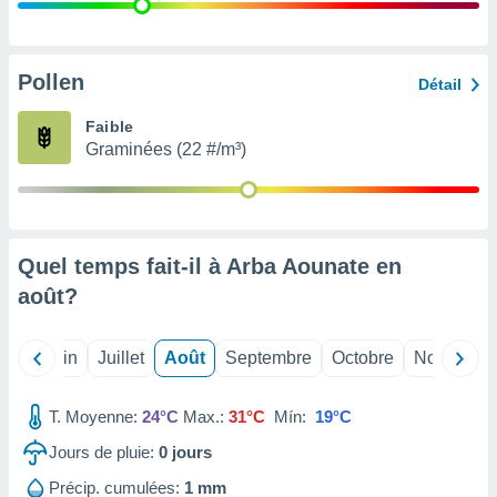
nées
lles sur
d'un
égitime,
Pollen
Détail
vous
vous
Faible
 Pour ce
Graminées (22 #/m³)
ous
etirer
ement
 opposer
Quel temps fait-il à Arba Aounate en
ement
nées à
août
?
ment en
 sur «
res
» ou
Mai
Juin
Juillet
Août
Septembre
Octobre
Novembre
e
que de
kies
T. Moyenne:
24°C
Max.:
31°C
Mín:
19°C
ite web.
Jours de pluie:
0
jours
t nos
Précip. cumulées:
1 mm