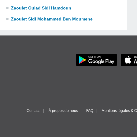
Zaouiet Oulad Sidi Hamdoun
Zaouiet Sidi Mohammed Ben Moumene
Contact
À propos de nous
FAQ
Mentions légales & Co