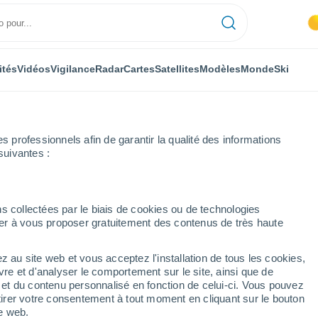
ités
Vidéos
Vigilance
Radar
Cartes
Satellites
Modèles
Monde
Ski
professionnels afin de garantir la qualité des informations
suivantes :
s collectées par le biais de cookies ou de technologies
nuer à vous proposer gratuitement des contenus de très haute
s localités de
z au site web et vous acceptez l'installation de tous les cookies,
vre et d'analyser le comportement sur le site, ainsi que de
é et du contenu personnalisé en fonction de celui-ci. Vous pouvez
tirer votre consentement à tout moment en cliquant sur le bouton
te web.