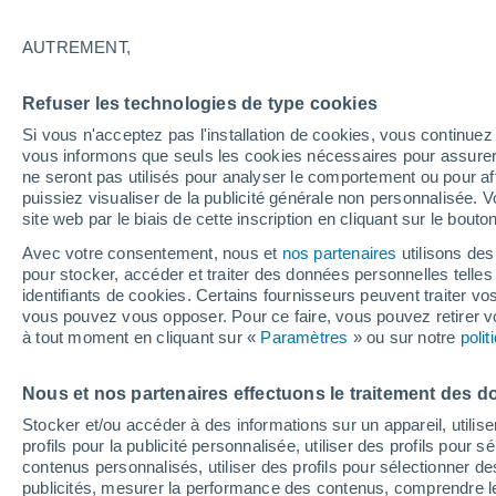
A - C
D
E - S
T - Z
AUTREMENT,
La météo dans les localités les plus
Refuser les technologies de type cookies
Ait Rkha
Si vous n'acceptez pas l'installation de cookies, vous continu
Ben Sassi
vous informons que seuls les cookies nécessaires pour assurer la
ne seront pas utilisés pour analyser le comportement ou pour af
Benrekah
puissiez visualiser de la publicité générale non personnalisée. V
site web par le biais de cette inscription en cliquant sur le bouto
Caid Teunsi
Avec votre consentement, nous et
nos partenaires
utilisons des
Camp de Sidi Ali
pour stocker, accéder et traiter des données personnelles telles 
identifiants de cookies. Certains fournisseurs peuvent traiter vo
Charkaoua
vous pouvez vous opposer. Pour ce faire, vous pouvez retirer
à tout moment en cliquant sur «
Paramètres
» ou sur notre
poli
Chroa
Dar Caid Ben Mekki
Nous et nos partenaires effectuons le traitement des d
Dar Cherkaoui Ben Larbi
Stocker et/ou accéder à des informations sur un appareil, utilise
profils pour la publicité personnalisée, utiliser des profils pour 
Dar Sidi Smail
contenus personnalisés, utiliser des profils pour sélectionner
publicités, mesurer la performance des contenus, comprendre le