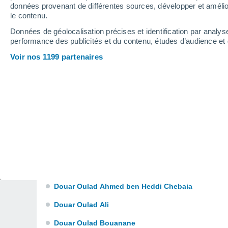
Douar Cheikh el Bachir Delimi
données provenant de différentes sources, développer et amélior
le contenu.
Douar el Agaba
Données de géolocalisation précises et identification par analys
Douar el Agagcha
performance des publicités et du contenu, études d’audience e
Voir nos 1199 partenaires
Douar el Arbi Ben Ahmed
Douar el Azzaba
Douar el Fahs
Douar el Gaabra
Douar el Kalaa
Douar el Khemamla
Douar Laina
Douar Oulad Ahmed ben Heddi Chebaia
Douar Oulad Ali
Douar Oulad Bouanane