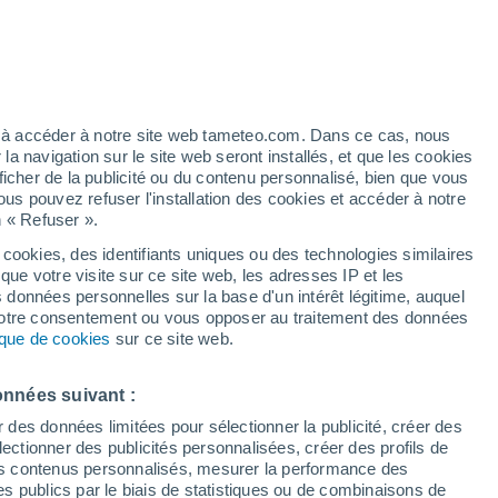
 visitées de Doukkala-Abda
Douar Oulad Moussa
ez à accéder à notre site web tameteo.com. Dans ce cas, nous
Douar Oulad Sidi Abdallah ben Messaoud
 navigation sur le site web seront installés, et que les cookies
ficher de la publicité ou du contenu personnalisé, bien que vous
Douar Ouled Said
ous pouvez refuser l'installation des cookies et accéder à notre
n « Refuser ».
Douar Zerarda
 cookies, des identifiants uniques ou des technologies similaires
El Ayaita
que votre visite sur ce site web, les adresses IP et les
s données personnelles sur la base d'un intérêt légitime, auquel
El Barhli
 votre consentement ou vous opposer au traitement des données
tique de cookies
sur ce site web.
El Khtoura
El Kouara
onnées suivant :
El Mtal
r des données limitées pour sélectionner la publicité, créer des
sélectionner des publicités personnalisées, créer des profils de
Es Sebt de Sais
 des contenus personnalisés, mesurer la performance des
s publics par le biais de statistiques ou de combinaisons de