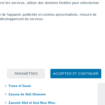
Et Tleta des Oulad Hamdane
er les services, utiliser des données limitées pour sélectionner
Guerando
e de l’appareil, publicités et contenu personnalisés, mesure de
Oulad Mhamed
t développement de services.
Oulad Sidi Fares
Ouled Sidi Rahal
Seddik
Sidi Mohammed Bel Maati
Sidi Smaine
Souk el Arba Mogress
PARAMÈTRES
ACCEPTER ET CONTINUER
Souk et Tnine
Tnine el Garat
Zaouia de Sidi Ghanem
Zaouiet Abd el Aziz Bou Iffou