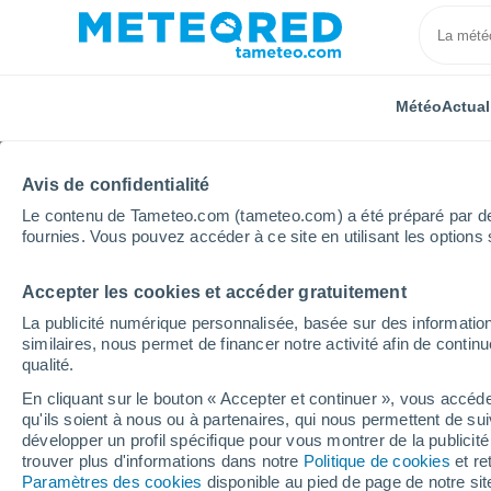
Météo
Actual
Avis de confidentialité
Le contenu de Tameteo.com (tameteo.com) a été préparé par des 
fournies. Vous pouvez accéder à ce site en utilisant les options 
Accepter les cookies et accéder gratuitement
Accueil
Maroc
Doukkala-Abda
Localités
La publicité numérique personnalisée, basée sur des information
similaires, nous permet de financer notre activité afin de conti
La météo dans toutes le
qualité.
Doukkala-Abda
En cliquant sur le bouton « Accepter et continuer », vous accéde
qu'ils soient à nous ou à partenaires, qui nous permettent de sui
développer un profil spécifique pour vous montrer de la publicit
Toutes les localités de Doukkala-Abda
trouver plus d'informations dans notre
Politique de cookies
et re
Paramètres des cookies
disponible au pied de page de notre si