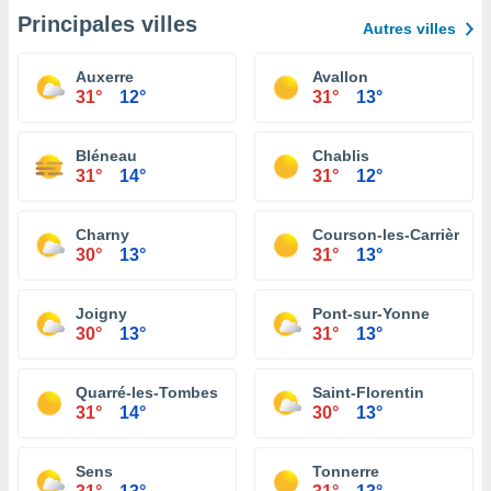
Principales villes
Autres villes
Auxerre
Avallon
31°
12°
31°
13°
Bléneau
Chablis
31°
14°
31°
12°
Charny
Courson-les-Carrières
30°
13°
31°
13°
Joigny
Pont-sur-Yonne
30°
13°
31°
13°
Quarré-les-Tombes
Saint-Florentin
31°
14°
30°
13°
Sens
Tonnerre