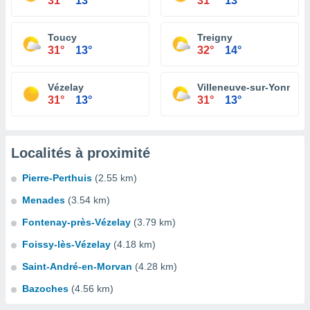
31°
13°
31°
13°
Toucy
Treigny
31°
13°
32°
14°
Vézelay
Villeneuve-sur-Yonne
31°
13°
31°
13°
Localités à proximité
Pierre-Perthuis
(2.55 km)
Menades
(3.54 km)
Fontenay-près-Vézelay
(3.79 km)
Foissy-lès-Vézelay
(4.18 km)
Saint-André-en-Morvan
(4.28 km)
Bazoches
(4.56 km)