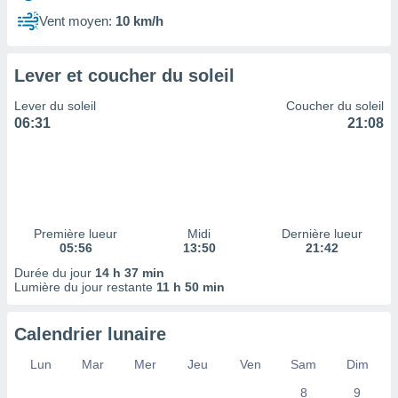
ires
ons le
Vent moyen:
10 km/h
ent des
es
 :
Lever et coucher du soleil
et/ou
Lever du soleil
Coucher du soleil
 à des
06:31
21:08
ions sur
eil,
des
limitées
nner la
, créer
Première lueur
Midi
Dernière lueur
ils pour
05:56
13:50
21:42
ité
Durée du jour
14 h 37 min
lisée,
Lumière du jour restante
11 h 50 min
des
our
nner des
Calendrier lunaire
és
lisées,
Lun
Mar
Mer
Jeu
Ven
Sam
Dim
s profils
8
9
enus