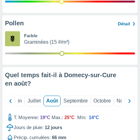
nées
lles sur
d'un
égitime,
Pollen
Détail
vous
vous
Faible
 Pour ce
Graminées (15 #/m³)
ous
etirer
ement
 opposer
Quel temps fait-il à Domecy-sur-Cure
ement
nées à
en
août
?
ment en
 sur «
res
» ou
Mai
Juin
Juillet
Août
Septembre
Octobre
Novembre
e
que de
kies
T. Moyenne:
19°C
Max.:
25°C
Mín:
14°C
ite web.
Jours de pluie:
12
jours
t nos
Précip. cumulées:
66 mm