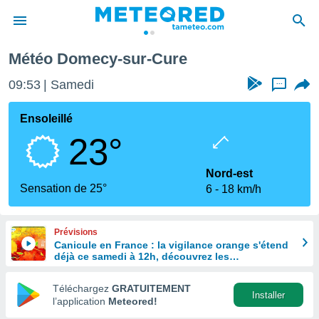
re
Météo Domecy-sur-Cure
e
ntialité
09:53
Samedi
...
enu de
o.com
Ensoleillé
o.com) a
23°
aré par
onnels
Nord-est
arantir
Sensation de 25°
6
18 km/h
té des
ions
. Vous
Prévisions
accéder
Canicule en France : la vigilance orange s'étend
e en
déjà ce samedi à 12h, découvrez les
 les
départements concernés
Téléchargez
GRATUITEMENT
s :
Installer
l’application
Meteored!
r les