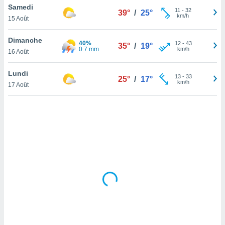
Samedi
lisé en
11
-
32
39°
/
25°
km/h
 de
15 Août
. Vous
rouver
Dimanche
40%
12
-
43
35°
/
19°
0.7 mm
km/h
16 Août
ations
re
Lundi
que de
13
-
33
25°
/
17°
km/h
kies
17 Août
r votre
ement à
ment en
sur le
res des
kies
le au
page de
te web.
MENT,
 les