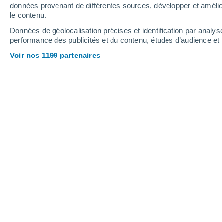
données provenant de différentes sources, développer et amélior
10
-
25
km/h
13
-
31
km/h
17
13
-
28
km/h
le contenu.
Données de géolocalisation précises et identification par analys
performance des publicités et du contenu, études d’audience e
Météo Dodenburg aujourd´hui
, 7 août
Voir nos 1199 partenaires
Éclaircies
23°
15:00
T. ressentie
25°
Éclaircies
23°
16:00
T. ressentie
25°
Éclaircies
23°
17:00
T. ressentie
25°
Éclaircies
23°
18:00
T. ressentie
25°
Ensoleillé
23°
19:00
T. ressentie
25°