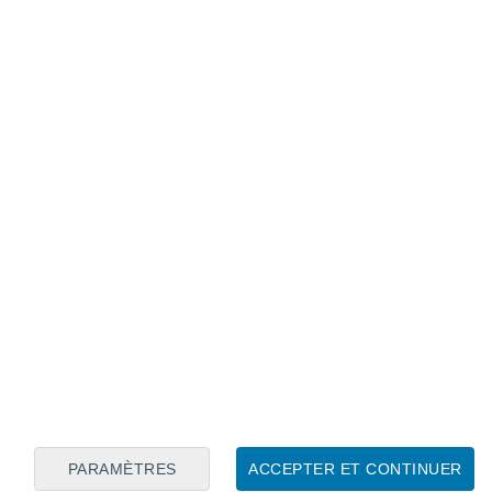
Calendrier lunaire
Lun
Mar
Mer
Jeu
Ven
Sam
Dim
7
8
9
10
11
12
13
14
15
16
17
18
19
20
PARAMÈTRES
ACCEPTER ET CONTINUER
10