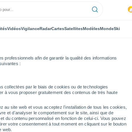
ités
Vidéos
Vigilance
Radar
Cartes
Satellites
Modèles
Monde
Ski
professionnels afin de garantir la qualité des informations
suivantes :
rg
s collectées par le biais de cookies ou de technologies
nuer à vous proposer gratuitement des contenus de très haute
z au site web et vous acceptez l'installation de tous les cookies,
...
vre et d'analyser le comportement sur le site, ainsi que de
é et du contenu personnalisé en fonction de celui-ci. Vous pouvez
Heure par heure
tirer votre consentement à tout moment en cliquant sur le bouton
Intervalles nuageux dans les
te web.
prochaines heures