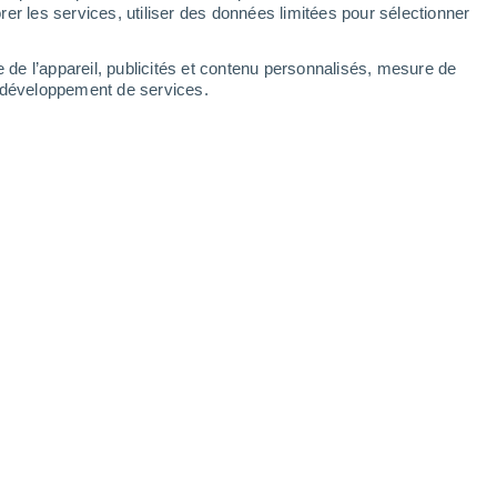
er les services, utiliser des données limitées pour sélectionner
-
40
km/h
14
-
35
km/h
14
-
35
km/h
11
-
25
km/h
e de l’appareil, publicités et contenu personnalisés, mesure de
t développement de services.
Nord-est
5 Modéré
3
-
16 km/h
FPS:
6-10
Nord-est
4 Modéré
4
-
16 km/h
FPS:
6-10
Nord-est
3 Modéré
5
-
16 km/h
FPS:
6-10
Nord-est
1 Faible
7
-
19 km/h
FPS:
non
Nord-est
1 Faible
11
-
25 km/h
FPS:
non