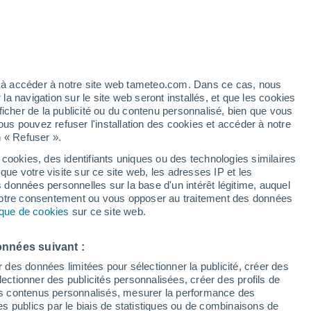
éré
ez à accéder à notre site web tameteo.com. Dans ce cas, nous
 navigation sur le site web seront installés, et que les cookies
ficher de la publicité ou du contenu personnalisé, bien que vous
ous pouvez refuser l'installation des cookies et accéder à notre
 de couverture nuageuse
Radar de pluie
Satellites
Modèles
n « Refuser ».
 cookies, des identifiants uniques ou des technologies similaires
que votre visite sur ce site web, les adresses IP et les
s données personnelles sur la base d'un intérêt légitime, auquel
Lundi
Mardi
Mercredi
Jeudi
 votre consentement ou vous opposer au traitement des données
10 Août
11 Août
12 Août
13 Août
tique de cookies
sur ce site web.
onnées suivant :
r des données limitées pour sélectionner la publicité, créer des
sélectionner des publicités personnalisées, créer des profils de
32°
/
18°
26°
/
15°
29°
/
15°
33°
/
16°
 des contenus personnalisés, mesurer la performance des
s publics par le biais de statistiques ou de combinaisons de