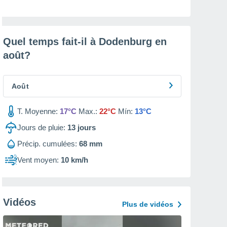
Quel temps fait-il à Dodenburg en
août
?
Août
T. Moyenne:
17°C
Max.:
22°C
Mín:
13°C
Jours de pluie:
13
jours
Précip. cumulées:
68 mm
Vent moyen:
10 km/h
Vidéos
Plus de vidéos