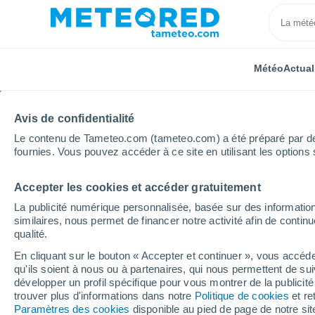
Météo
Actual
Avis de confidentialité
Le contenu de Tameteo.com (tameteo.com) a été préparé par des 
fournies. Vous pouvez accéder à ce site en utilisant les options 
Accepter les cookies et accéder gratuitement
Accueil
Allemagne
Rhénanie-Palatinat
Dodenbu
La publicité numérique personnalisée, basée sur des information
similaires, nous permet de financer notre activité afin de conti
Météo Dodenburg
qualité.
En cliquant sur le bouton « Accepter et continuer », vous accéde
14:43
Vendredi
qu'ils soient à nous ou à partenaires, qui nous permettent de sui
développer un profil spécifique pour vous montrer de la publicit
trouver plus d'informations dans notre
Politique de cookies
et re
Éclaircies
Paramètres des cookies
disponible au pied de page de notre si