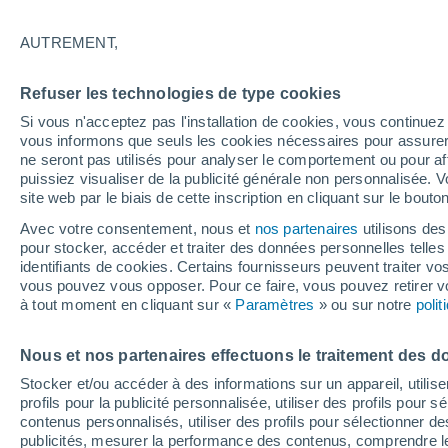
23°
AUTREMENT,
UV
5 Mod
Refuser les technologies de type cookies
Sensation de 25°
FPS
6-10
Si vous n'acceptez pas l'installation de cookies, vous continu
vous informons que seuls les cookies nécessaires pour assurer la
ne seront pas utilisés pour analyser le comportement ou pour af
puissiez visualiser de la publicité générale non personnalisée. V
Météo 1 - 7 jours
Heure par heure
Actualité
Carte
site web par le biais de cette inscription en cliquant sur le bouto
Avec votre consentement, nous et
nos partenaires
utilisons des
pour stocker, accéder et traiter des données personnelles telles 
identifiants de cookies. Certains fournisseurs peuvent traiter vo
Demain
Dimanche
Aujourd´hui
vous pouvez vous opposer. Pour ce faire, vous pouvez retirer
8 Août
9 Août
7 Août
à tout moment en cliquant sur «
Paramètres
» ou sur notre
poli
Nous et nos partenaires effectuons le traitement des d
Stocker et/ou accéder à des informations sur un appareil, utilise
profils pour la publicité personnalisée, utiliser des profils pour 
28°
/
12°
31°
/
15°
24°
/
11°
contenus personnalisés, utiliser des profils pour sélectionner
publicités, mesurer la performance des contenus, comprendre le