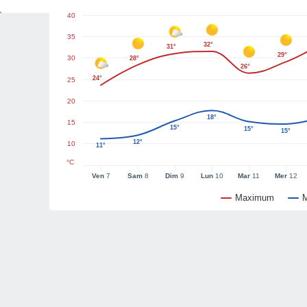
40
35
32°
31°
29°
30
28°
26°
24°
25
20
18°
15
15°
15°
15°
12°
10
11°
°C
Ven
7
Sam
8
Dim
9
Lun
10
Mar
11
Mer
12
Maximum