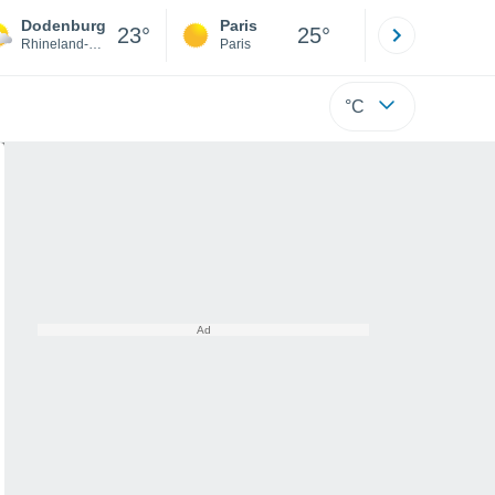
Dodenburg
Paris
Montpelli
23°
25°
Rhineland-Palatinate
Paris
Hérault
°C