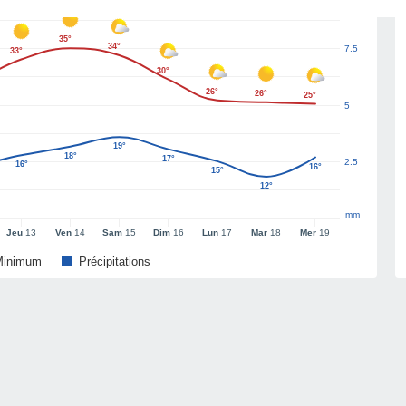
35°
34°
7.5
33°
30°
26°
26°
25°
5
19°
18°
17°
2.5
16°
16°
15°
12°
mm
Jeu
13
Ven
14
Sam
15
Dim
16
Lun
17
Mar
18
Mer
19
Minimum
Précipitations