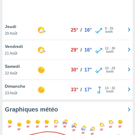
logies
e
s
Jeudi
tez pas
9
-
25
25°
/
16°
km/h
ation de
20 Août
, vous
z à
Vendredi
12
-
30
29°
/
16°
à notre
km/h
21 Août
.com.
Samedi
 cas,
10
-
29
30°
/
17°
km/h
us
22 Août
ns que
s
Dimanche
13
-
32
33°
/
17°
km/h
23 Août
ires
urer la
on sur le
Graphiques météo
 seront
, et que
ies ne
30°
29°
32°
34°
33°
30°
30°
29°
as
26°
25°
25°
22°
20°