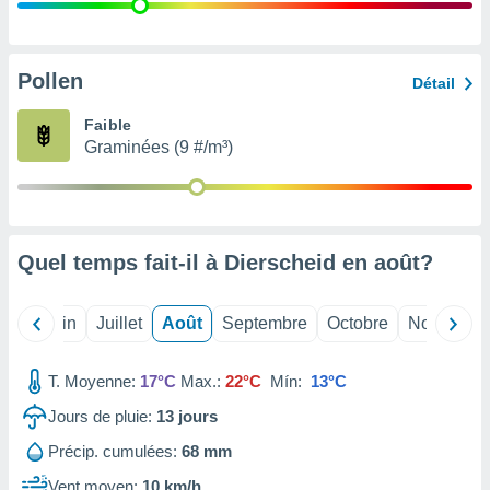
nées
lles sur
d'un
égitime,
Pollen
Détail
vous
vous
Faible
 Pour ce
Graminées (9 #/m³)
ous
etirer
ement
 opposer
Quel temps fait-il à Dierscheid en
août
?
ement
nées à
ment en
Mai
Juin
Juillet
Août
Septembre
Octobre
Novembre
 sur «
res
» ou
e
T. Moyenne:
17°C
Max.:
22°C
Mín:
13°C
que de
kies
Jours de pluie:
13
jours
ite web.
Précip. cumulées:
68 mm
t nos
Vent moyen:
10 km/h