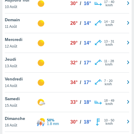
n «
17
-
40
30°
/
16°
km/h
10 Août
 et
r »,
cédez au
Demain
14
-
32
26°
/
14°
 et vous
km/h
11 Août
z
ation de
Mercredi
13
-
31
29°
/
14°
km/h
12 Août
qu'ils
 nous ou
aires,
Jeudi
11
-
28
32°
/
17°
km/h
13 Août
nt de
t
Vendredi
7
-
20
er le
34°
/
17°
km/h
14 Août
ement
te, ainsi
Samedi
18
-
49
33°
/
18°
km/h
per un
15 Août
écifique
us
Dimanche
50%
10
-
50
de la
30°
/
18°
1.8 mm
km/h
16 Août
 et du