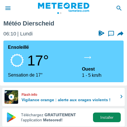
Météo Dierscheid
e
ntialité
06:10
Lundi
...
enu de
o.com
Ensoleillé
o.com) a
17°
aré par
onnels
Ouest
arantir
Sensation de 17°
1
5 km/h
té des
ions
. Vous
accéder
Flash info
e en
Vigilance orange : alerte aux orages violents !
 les
Téléchargez
GRATUITEMENT
s :
Installer
l’application
Meteored!
r les