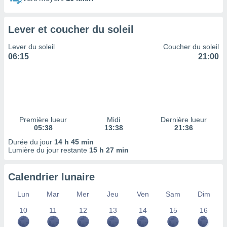
ires
ons le
ent des
Lever et coucher du soleil
es
 :
Lever du soleil
Coucher du soleil
et/ou
06:15
21:00
 à des
ions sur
eil,
des
limitées
Première lueur
Midi
Dernière lueur
nner la
05:38
13:38
21:36
, créer
ils pour
Durée du jour
14 h 45 min
ité
Lumière du jour restante
15 h 27 min
lisée,
des
Calendrier lunaire
our
nner des
Lun
Mar
Mer
Jeu
Ven
Sam
Dim
és
lisées,
10
11
12
13
14
15
16
s profils
enus