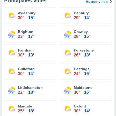
Principales villes
Autres villes
Aylesbury
Banbury
30°
15°
29°
14°
Brighton
Crawley
23°
17°
28°
15°
Farnham
Folkestone
30°
13°
26°
18°
Guildford
Hastings
30°
14°
24°
16°
Littlehampton
Maidstone
22°
18°
30°
16°
Margate
Oxford
25°
18°
30°
14°