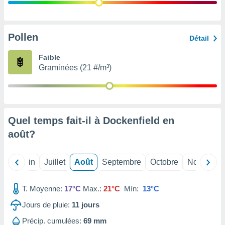
nées
lles sur
d'un
égitime,
Pollen
Détail
vous
vous
Faible
 Pour ce
Graminées (21 #/m³)
ous
etirer
ement
 opposer
Quel temps fait-il à Dockenfield en
ement
nées à
août
?
ment en
 sur «
res
» ou
Mai
Juin
Juillet
Août
Septembre
Octobre
Novembre
e
que de
kies
T. Moyenne:
17°C
Max.:
21°C
Mín:
13°C
ite web.
Jours de pluie:
11
jours
t nos
Précip. cumulées:
69 mm