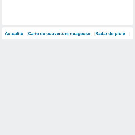
 utiliser
nées
 pour
nner le
.
Actualité
Carte de couverture nuageuse
Radar de pluie
Sa
 de
isation
 et
ation par
 de
l,
s et
lisés,
de
ance des
és et du
, études
ce et
pement
ces.
os 1199