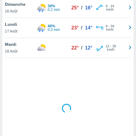
Dimanche
lisé en
30%
9
-
24
25°
/
16°
0.2 mm
km/h
 de
16 Août
. Vous
rouver
Lundi
40%
9
-
34
23°
/
14°
0.3 mm
km/h
17 Août
ations
re
Mardi
que de
12
-
30
22°
/
12°
km/h
kies
18 Août
r votre
ement à
ment en
sur le
res des
kies
le au
page de
te web.
MENT,
 les