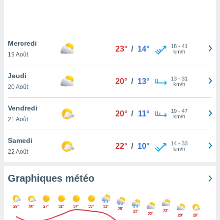
logies
e
s
Mercredi
tez pas
18
-
41
23°
/
14°
km/h
ation de
19 Août
, vous
z à
Jeudi
13
-
31
20°
/
13°
à notre
km/h
20 Août
.com.
Vendredi
 cas,
19
-
47
20°
/
11°
km/h
us
21 Août
ns que
s
Samedi
14
-
33
22°
/
10°
km/h
22 Août
ires
urer la
on sur le
Graphiques météo
 seront
, et que
ies ne
29°
27°
31°
34°
33°
31°
26°
25°
as
23°
23°
22°
20°
20°