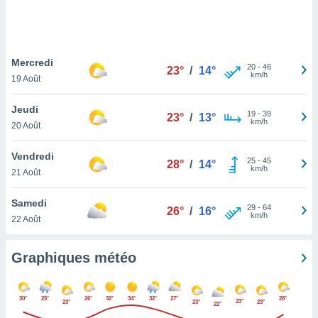
logies
e
s
Mercredi
tez pas
20
-
46
23°
/
14°
km/h
ation de
19 Août
, vous
z à
Jeudi
19
-
39
23°
/
13°
à notre
km/h
20 Août
.com.
Vendredi
 cas,
25
-
45
28°
/
14°
km/h
us
21 Août
ns que
s
Samedi
29
-
64
26°
/
16°
km/h
22 Août
ires
urer la
on sur le
Graphiques météo
 seront
, et que
ies ne
30°
25°
26°
32°
34°
32°
27°
28°
23°
23°
23°
23°
22°
as