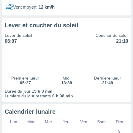
ires
ons le
Vent moyen:
12 km/h
ent des
es
 :
Lever et coucher du soleil
et/ou
Lever du soleil
Coucher du soleil
 à des
06:07
21:10
ions sur
eil,
des
limitées
nner la
, créer
Première lueur
Midi
Dernière lueur
ils pour
05:27
13:39
21:49
ité
Durée du jour
15 h 3 min
lisée,
Lumière du jour restante
6 h 38 min
des
our
nner des
Calendrier lunaire
és
lisées,
Lun
Mar
Mer
Jeu
Ven
Sam
Dim
s profils
9
enus