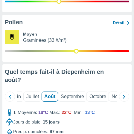
nées
lles sur
d'un
égitime,
Pollen
Détail
vous
vous
Moyen
 Pour ce
Graminées (33 #/m³)
ous
etirer
ement
 opposer
Quel temps fait-il à Diepenheim en
ement
nées à
août
?
ment en
 sur «
res
» ou
Mai
Juin
Juillet
Août
Septembre
Octobre
Novembre
e
que de
kies
T. Moyenne:
18°C
Max.:
22°C
Mín:
13°C
ite web.
Jours de pluie:
15
jours
t nos
Précip. cumulées:
87 mm