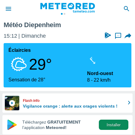
Météo Diepenheim
e
ntialité
15:12
Dimanche
...
enu de
o.com
Éclaircies
o.com) a
29°
aré par
onnels
Nord-ouest
arantir
Sensation de 28°
8
22 km/h
té des
ions
. Vous
accéder
Flash info
e en
Vigilance orange : alerte aux orages violents !
 les
Téléchargez
GRATUITEMENT
s :
Installer
l’application
Meteored!
r les