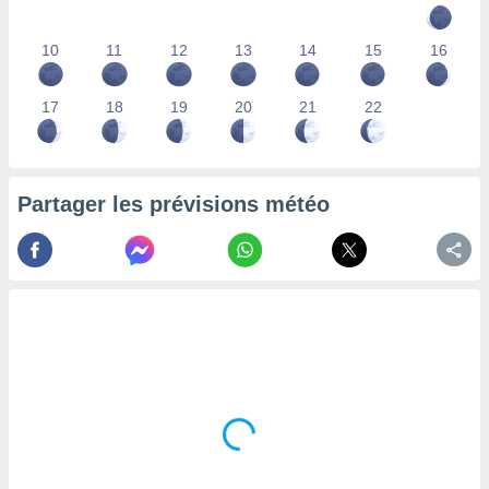
lisés,
des
10
11
12
13
14
15
16
our
nner des
s
17
18
19
20
21
22
lisés,
la
ance des
s,
Partager les prévisions météo
la
ance des
s,
dre les
par le
ques ou
inaisons
ées
nt de
tes
,
er et
r les