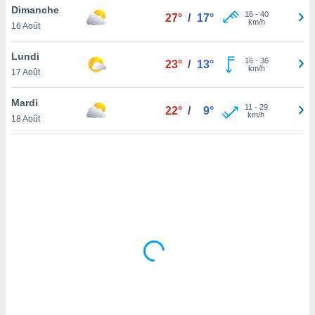
Dimanche
lisé en
16
-
40
27°
/
17°
km/h
 de
16 Août
. Vous
rouver
Lundi
16
-
36
23°
/
13°
km/h
17 Août
ations
re
Mardi
que de
11
-
29
22°
/
9°
km/h
kies
18 Août
r votre
ement à
ment en
sur le
res des
kies
le au
page de
te web.
MENT,
 les