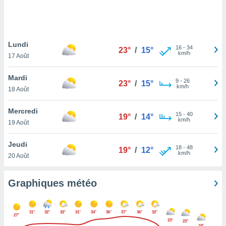
logies
e
s
Lundi
tez pas
16
-
34
23°
/
15°
km/h
ation de
17 Août
, vous
z à
Mardi
9
-
26
23°
/
15°
à notre
km/h
18 Août
.com.
Mercredi
 cas,
15
-
40
19°
/
14°
km/h
us
19 Août
ns que
s
Jeudi
18
-
48
19°
/
12°
km/h
20 Août
ires
urer la
on sur le
Graphiques météo
 seront
, et que
ies ne
31°
32°
32°
31°
34°
36°
37°
36°
32°
27°
as
23°
23°
19°