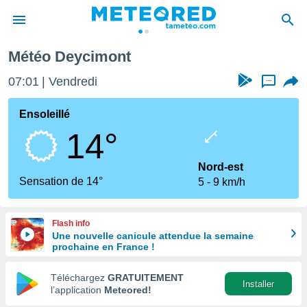
Météo Deycimont
e
ntialité
07:01
Vendredi
...
enu de
o.com
Ensoleillé
o.com) a
14°
aré par
onnels
Nord-est
arantir
Sensation de 14°
5
9 km/h
té des
ions
. Vous
Flash info
accéder
Une nouvelle canicule attendue la semaine
e en
prochaine en France !
 les
Téléchargez
GRATUITEMENT
s :
Installer
l’application
Meteored!
r les