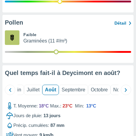
nées
lles sur
d'un
égitime,
Pollen
Détail
vous
vous
Faible
 Pour ce
Graminées (11 #/m³)
ous
etirer
ement
 opposer
Quel temps fait-il à Deycimont en
août
?
ement
nées à
ment en
Mai
Juin
Juillet
Août
Septembre
Octobre
Novembre
 sur «
res
» ou
e
T. Moyenne:
18°C
Max.:
23°C
Mín:
13°C
que de
kies
Jours de pluie:
13
jours
ite web.
Précip. cumulées:
87 mm
t nos
Vent moyen:
9 km/h