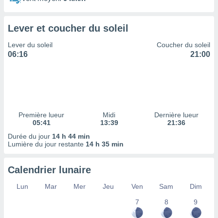
ires
ons le
ent des
Lever et coucher du soleil
es
 :
Lever du soleil
Coucher du soleil
et/ou
06:16
21:00
 à des
ions sur
eil,
des
limitées
Première lueur
Midi
Dernière lueur
nner la
05:41
13:39
21:36
, créer
ils pour
Durée du jour
14 h 44 min
ité
Lumière du jour restante
14 h 35 min
lisée,
des
Calendrier lunaire
our
nner des
Lun
Mar
Mer
Jeu
Ven
Sam
Dim
és
lisées,
7
8
9
s profils
enus