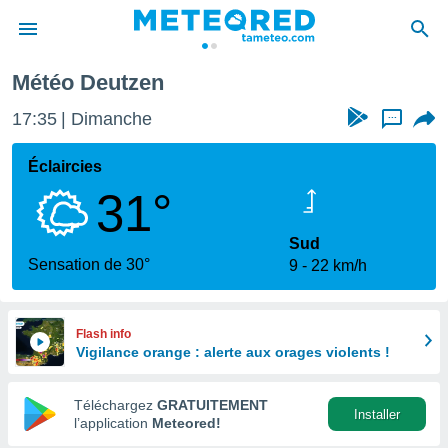
Météo Deutzen
e
ntialité
17:35
Dimanche
...
enu de
o.com
Éclaircies
o.com) a
31°
aré par
onnels
Sud
arantir
Sensation de 30°
9
22 km/h
té des
ions
. Vous
accéder
Flash info
e en
Vigilance orange : alerte aux orages violents !
 les
Téléchargez
GRATUITEMENT
s :
Installer
l’application
Meteored!
r les