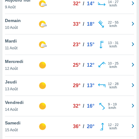
n «
14
-
27
32°
/
14°
km/h
9 Août
 et
r »,
cédez au
Demain
22
-
55
33°
/
18°
 et vous
km/h
10 Août
z
ation de
Mardi
13
-
31
23°
/
15°
km/h
11 Août
qu'ils
 nous ou
aires,
Mercredi
10
-
25
25°
/
12°
km/h
12 Août
nt de
t
Jeudi
12
-
28
er le
29°
/
13°
km/h
13 Août
ement
te, ainsi
Vendredi
9
-
19
32°
/
16°
km/h
per un
14 Août
écifique
us
Samedi
12
-
22
de la
36°
/
20°
km/h
15 Août
 et du