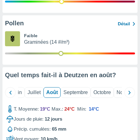
nées
lles sur
d'un
égitime,
Pollen
Détail
vous
vous
Faible
 Pour ce
Graminées (14 #/m³)
ous
etirer
ement
 opposer
Quel temps fait-il à Deutzen en
août
?
ement
nées à
ment en
Mai
Juin
Juillet
Août
Septembre
Octobre
Novembre
 sur «
res
» ou
e
T. Moyenne:
19°C
Max.:
24°C
Mín:
14°C
que de
kies
Jours de pluie:
12
jours
ite web.
Précip. cumulées:
65 mm
t nos
Vent moyen:
10 km/h