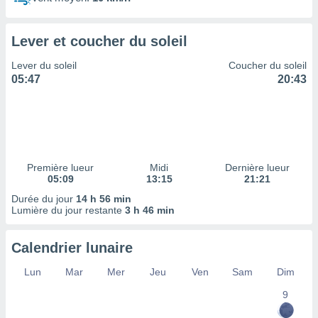
ires
ons le
ent des
Lever et coucher du soleil
es
 :
Lever du soleil
Coucher du soleil
et/ou
05:47
20:43
 à des
ions sur
eil,
des
limitées
Première lueur
Midi
Dernière lueur
nner la
05:09
13:15
21:21
, créer
ils pour
Durée du jour
14 h 56 min
ité
Lumière du jour restante
3 h 46 min
lisée,
des
Calendrier lunaire
our
nner des
Lun
Mar
Mer
Jeu
Ven
Sam
Dim
és
lisées,
9
s profils
enus