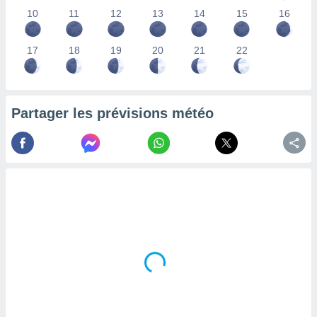
lisés,
10
11
12
13
14
15
16
des
our
17
18
19
20
21
22
nner des
s
lisés,
la
ance des
Partager les prévisions météo
s,
la
ance des
s,
dre les
par le
ques ou
inaisons
ées
nt de
tes
,
er et
r les