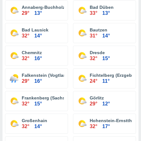
Annaberg-Buchholz
Bad Düben
29°
13°
33°
13°
Bad Lausick
Bautzen
32°
14°
31°
14°
Chemnitz
Dresde
32°
16°
32°
15°
Falkenstein (Vogtland)
Fichtelberg (Erzgebirge
29°
16°
24°
11°
Frankenberg (Sachsen)
Görlitz
32°
15°
29°
12°
Großenhain
Hohenstein-Ernstthal
32°
14°
32°
17°