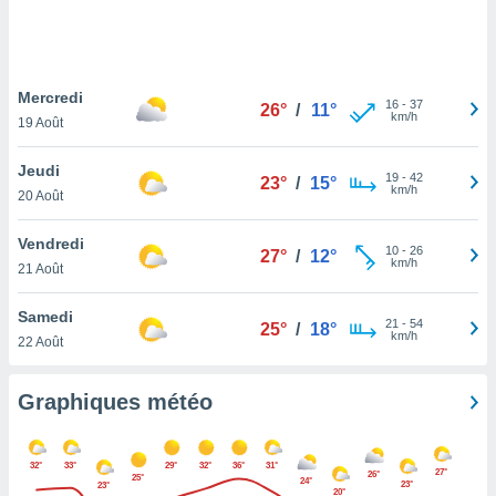
logies
e
s
Mercredi
tez pas
16
-
37
26°
/
11°
km/h
ation de
19 Août
, vous
z à
Jeudi
19
-
42
23°
/
15°
à notre
km/h
20 Août
.com.
Vendredi
 cas,
10
-
26
27°
/
12°
km/h
us
21 Août
ns que
s
Samedi
21
-
54
25°
/
18°
km/h
22 Août
ires
urer la
on sur le
Graphiques météo
 seront
, et que
ies ne
32°
33°
29°
32°
36°
31°
27°
26°
as
25°
24°
23°
23°
20°