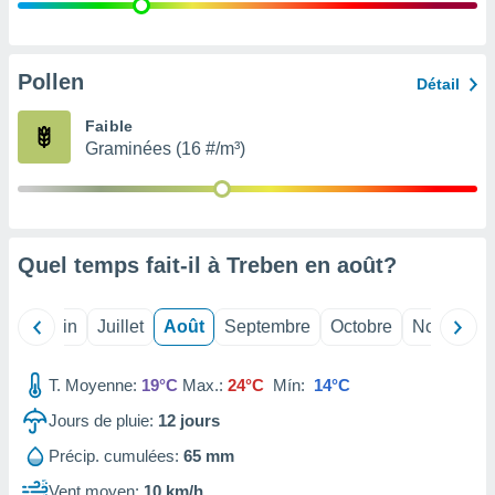
nées
lles sur
d'un
égitime,
Pollen
Détail
vous
vous
Faible
 Pour ce
Graminées (16 #/m³)
ous
etirer
ement
 opposer
Quel temps fait-il à Treben en
août
?
ement
nées à
ment en
Mai
Juin
Juillet
Août
Septembre
Octobre
Novembre
 sur «
res
» ou
e
T. Moyenne:
19°C
Max.:
24°C
Mín:
14°C
que de
kies
Jours de pluie:
12
jours
ite web.
Précip. cumulées:
65 mm
t nos
Vent moyen:
10 km/h