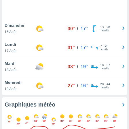
logies
e
s
Dimanche
tez pas
13
-
28
30°
/
17°
km/h
ation de
16 Août
, vous
z à
Lundi
7
-
26
31°
/
17°
à notre
km/h
17 Août
.com.
Mardi
 cas,
18
-
57
33°
/
19°
km/h
us
18 Août
ns que
s
Mercredi
20
-
44
27°
/
16°
km/h
19 Août
ires
urer la
on sur le
Graphiques météo
 seront
, et que
ies ne
34°
33°
30°
35°
33°
29°
30°
31°
33°
29°
27°
as
25°
25°