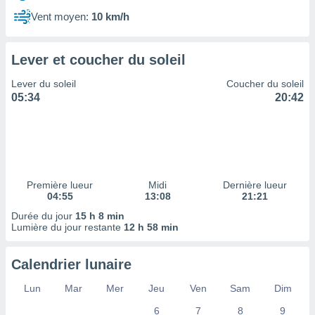
ires
ons le
Vent moyen:
10 km/h
ent des
es
 :
Lever et coucher du soleil
et/ou
Lever du soleil
Coucher du soleil
 à des
05:34
20:42
ions sur
eil,
des
limitées
nner la
, créer
Première lueur
Midi
Dernière lueur
ils pour
04:55
13:08
21:21
ité
Durée du jour
15 h 8 min
lisée,
Lumière du jour restante
12 h 58 min
des
our
nner des
Calendrier lunaire
és
lisées,
Lun
Mar
Mer
Jeu
Ven
Sam
Dim
s profils
6
7
8
9
enus