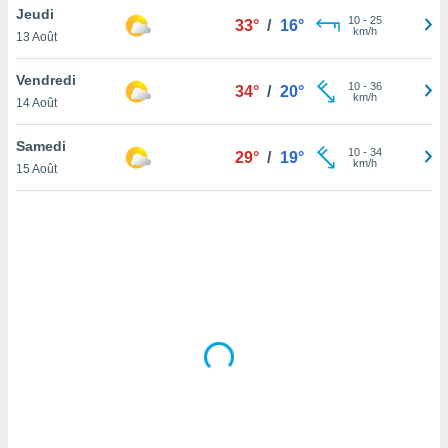
Jeudi
lisé en
10
-
25
33°
/
16°
km/h
 de
13 Août
. Vous
rouver
Vendredi
10
-
36
34°
/
20°
km/h
14 Août
ations
re
Samedi
que de
10
-
34
29°
/
19°
km/h
kies
15 Août
r votre
ement à
ment en
sur le
res des
kies
le au
page de
te web.
MENT,
 les