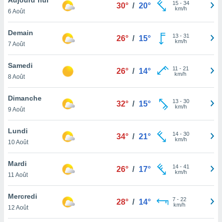
n «
15
-
34
30°
/
20°
km/h
6 Août
 et
r »,
cédez au
Demain
13
-
31
26°
/
15°
 et vous
km/h
7 Août
z
ation de
Samedi
11
-
21
26°
/
14°
km/h
8 Août
qu'ils
 nous ou
aires,
Dimanche
13
-
30
32°
/
15°
km/h
9 Août
nt de
t
Lundi
14
-
30
er le
34°
/
21°
km/h
10 Août
ement
te, ainsi
Mardi
14
-
41
26°
/
17°
km/h
per un
11 Août
écifique
us
Mercredi
7
-
22
de la
28°
/
14°
km/h
12 Août
 et du