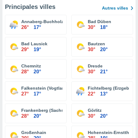
Principales villes
Autres villes
Annaberg-Buchholz
Bad Düben
26°
17°
30°
18°
Bad Lausick
Bautzen
29°
19°
30°
20°
Chemnitz
Dresde
28°
20°
30°
21°
Falkenstein (Vogtland)
Fichtelberg (Erzgebirge
27°
17°
22°
13°
Frankenberg (Sachsen)
Görlitz
28°
20°
30°
20°
Großenhain
Hohenstein-Ernstthal