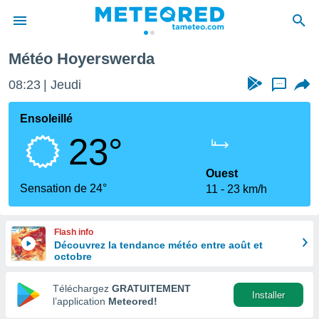
Météo Hoyerswerda
e
ntialité
08:23
Jeudi
...
enu de
o.com
Ensoleillé
o.com) a
23°
aré par
onnels
Ouest
arantir
Sensation de 24°
11
23 km/h
té des
ions
. Vous
Flash info
accéder
Découvrez la tendance météo entre août et
e en
octobre
 les
Téléchargez
GRATUITEMENT
s :
Installer
l’application
Meteored!
r les