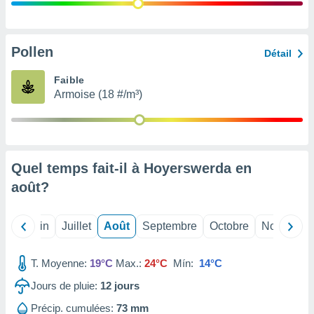
nées
lles sur
d'un
égitime,
Pollen
Détail
vous
vous
Faible
 Pour ce
Armoise (18 #/m³)
ous
etirer
ement
 opposer
Quel temps fait-il à Hoyerswerda en
ement
nées à
août
?
ment en
 sur «
res
» ou
Mai
Juin
Juillet
Août
Septembre
Octobre
Novembre
e
que de
kies
T. Moyenne:
19°C
Max.:
24°C
Mín:
14°C
ite web.
Jours de pluie:
12
jours
t nos
Précip. cumulées:
73 mm