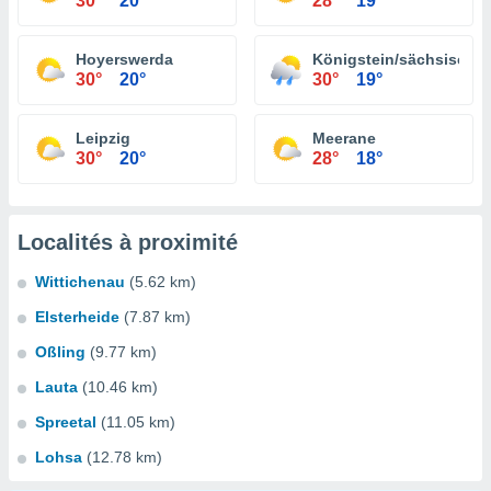
30°
20°
28°
19°
Hoyerswerda
Königstein/sächsische
30°
20°
30°
19°
Leipzig
Meerane
30°
20°
28°
18°
Localités à proximité
Wittichenau
(5.62 km)
Elsterheide
(7.87 km)
Oßling
(9.77 km)
Lauta
(10.46 km)
Spreetal
(11.05 km)
Lohsa
(12.78 km)