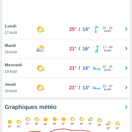
logies
e
s
Lundi
tez pas
15
-
31
25°
/
14°
km/h
ation de
17 Août
, vous
z à
Mardi
17
-
40
21°
/
16°
à notre
km/h
18 Août
.com.
Mercredi
 cas,
22
-
41
21°
/
14°
km/h
us
19 Août
ns que
s
Jeudi
22
-
47
21°
/
13°
km/h
20 Août
ires
urer la
on sur le
Graphiques météo
 seront
, et que
ies ne
27°
28°
29°
31°
29°
29°
27°
26°
25°
as
23°
23°
21°
21°