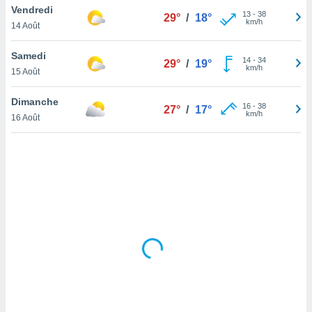
Vendredi
lisé en
13
-
38
29°
/
18°
km/h
 de
14 Août
. Vous
rouver
Samedi
14
-
34
29°
/
19°
km/h
15 Août
ations
re
Dimanche
que de
16
-
38
27°
/
17°
km/h
kies
16 Août
r votre
ement à
ment en
sur le
res des
kies
le au
page de
te web.
MENT,
 les