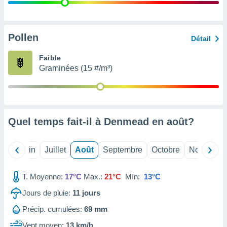
nées
lles sur
d'un
égitime,
Pollen
Détail
vous
vous
Faible
 Pour ce
Graminées (15 #/m³)
ous
etirer
ement
 opposer
Quel temps fait-il à Denmead en
août
?
ement
nées à
ment en
Mai
Juin
Juillet
Août
Septembre
Octobre
Novembre
 sur «
res
» ou
e
T. Moyenne:
17°C
Max.:
21°C
Mín:
13°C
que de
kies
Jours de pluie:
11
jours
ite web.
Précip. cumulées:
69 mm
t nos
Vent moyen:
13 km/h