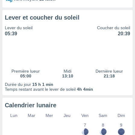
ires
ons le
ent des
Lever et coucher du soleil
es
 :
Lever du soleil
Coucher du soleil
et/ou
05:39
20:39
 à des
ions sur
eil,
des
limitées
Première lueur
Midi
Dernière lueur
nner la
05:00
13:10
21:18
, créer
ils pour
Durée du jour
15 h 1 min
ité
Temps restant avant le lever de soleil
4h 4min
lisée,
des
Calendrier lunaire
our
nner des
Lun
Mar
Mer
Jeu
Ven
Sam
Dim
és
lisées,
7
8
9
s profils
enus