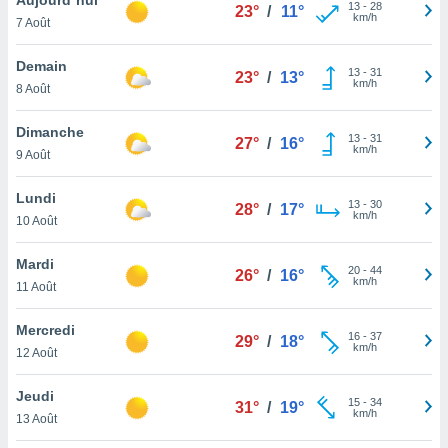
n «
13
-
28
23°
/
11°
km/h
7 Août
 et
r »,
cédez au
Demain
13
-
31
23°
/
13°
 et vous
km/h
8 Août
z
ation de
Dimanche
13
-
31
27°
/
16°
km/h
9 Août
qu'ils
 nous ou
aires,
Lundi
13
-
30
28°
/
17°
km/h
10 Août
nt de
t
Mardi
20
-
44
er le
26°
/
16°
km/h
11 Août
ement
te, ainsi
Mercredi
16
-
37
29°
/
18°
km/h
per un
12 Août
écifique
us
Jeudi
15
-
34
de la
31°
/
19°
km/h
13 Août
 et du