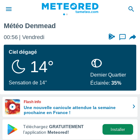
Météo Denmead
e
ntialité
00:56
Vendredi
...
enu de
o.com
Ciel dégagé
o.com) a
14°
aré par
onnels
Dernier Quartier
arantir
Sensation de 14°
Éclairée:
35%
té des
ions
. Vous
Flash info
accéder
Une nouvelle canicule attendue la semaine
e en
prochaine en France !
 les
Téléchargez
GRATUITEMENT
s :
Installer
l’application
Meteored!
r les