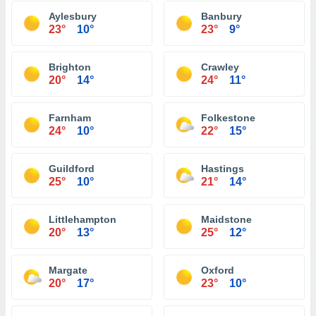
Aylesbury
Banbury
23°
10°
23°
9°
Brighton
Crawley
20°
14°
24°
11°
Farnham
Folkestone
24°
10°
22°
15°
Guildford
Hastings
25°
10°
21°
14°
Littlehampton
Maidstone
20°
13°
25°
12°
Margate
Oxford
20°
17°
23°
10°