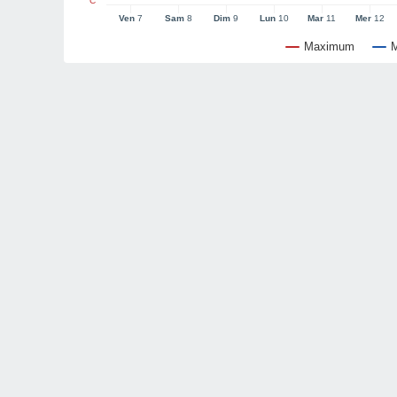
°C
Ven
7
Sam
8
Dim
9
Lun
10
Mar
11
Mer
12
Maximum