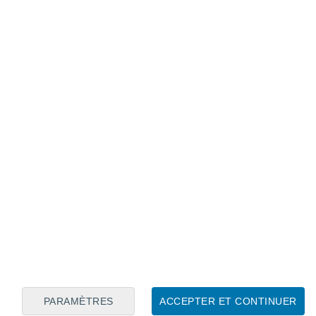
Calendrier lunaire
Lun
Mar
Mer
Jeu
Ven
Sam
Dim
7
8
9
10
11
12
13
14
15
16
PARAMÈTRES
ACCEPTER ET CONTINUER