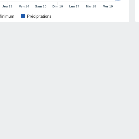
mm
Jeu
13
Ven
14
Sam
15
Dim
16
Lun
17
Mar
18
Mer
19
Minimum
Précipitations