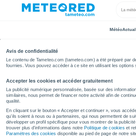
Météo
Actual
Avis de confidentialité
Le contenu de Tameteo.com (tameteo.com) a été préparé par des 
fournies. Vous pouvez accéder à ce site en utilisant les options 
Accepter les cookies et accéder gratuitement
Accueil
Maroc
Doukkala-Abda
Dar Ben Mati
La publicité numérique personnalisée, basée sur des information
similaires, nous permet de financer notre activité afin de conti
Météo Dar Ben Mati
qualité.
En cliquant sur le bouton « Accepter et continuer », vous accéde
00:05
Vendredi
qu'ils soient à nous ou à partenaires, qui nous permettent de sui
développer un profil spécifique pour vous montrer de la publicit
trouver plus d'informations dans notre
Politique de cookies
et re
Ciel dégagé
Paramètres des cookies
disponible au pied de page de notre si