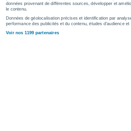
données provenant de différentes sources, développer et amélior
le contenu.
35°
/
21°
32°
/
21°
36°
/
21°
Données de géolocalisation précises et identification par analys
performance des publicités et du contenu, études d’audience e
23
-
46
km/h
24
-
48
km/h
22
24
-
48
km/h
Voir nos 1199 partenaires
Météo Dar Ben Mati aujourd´hui
, 7 ao
Ciel dégagé
22°
01:00
T. ressentie
21°
Ciel dégagé
22°
02:00
T. ressentie
21°
Ciel dégagé
22°
03:00
T. ressentie
22°
Ciel dégagé
22°
05:00
T. ressentie
22°