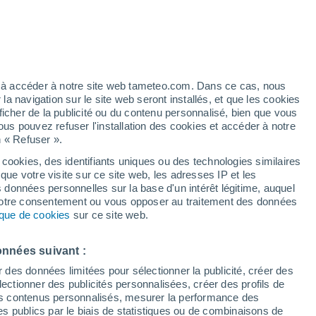
artier
5%
ez à accéder à notre site web tameteo.com. Dans ce cas, nous
 navigation sur le site web seront installés, et que les cookies
ficher de la publicité ou du contenu personnalisé, bien que vous
ous pouvez refuser l'installation des cookies et accéder à notre
n « Refuser ».
 cookies, des identifiants uniques ou des technologies similaires
que votre visite sur ce site web, les adresses IP et les
des températures
Radar de pluie
Satellites
Modèles
s données personnelles sur la base d'un intérêt légitime, auquel
 votre consentement ou vous opposer au traitement des données
tique de cookies
sur ce site web.
Lundi
Mardi
Mercredi
Jeudi
onnées suivant :
10 Août
11 Août
12 Août
13 Août
r des données limitées pour sélectionner la publicité, créer des
sélectionner des publicités personnalisées, créer des profils de
 des contenus personnalisés, mesurer la performance des
s publics par le biais de statistiques ou de combinaisons de