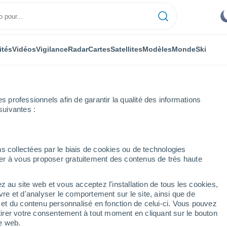
ités
Vidéos
Vigilance
Radar
Cartes
Satellites
Modèles
Monde
Ski
professionnels afin de garantir la qualité des informations
suivantes :
s collectées par le biais de cookies ou de technologies
nuer à vous proposer gratuitement des contenus de très haute
z au site web et vous acceptez l'installation de tous les cookies,
...
vre et d'analyser le comportement sur le site, ainsi que de
é et du contenu personnalisé en fonction de celui-ci. Vous pouvez
Heure par heure
tirer votre consentement à tout moment en cliquant sur le bouton
Ciel dégagé dans les prochaines
te web.
heures