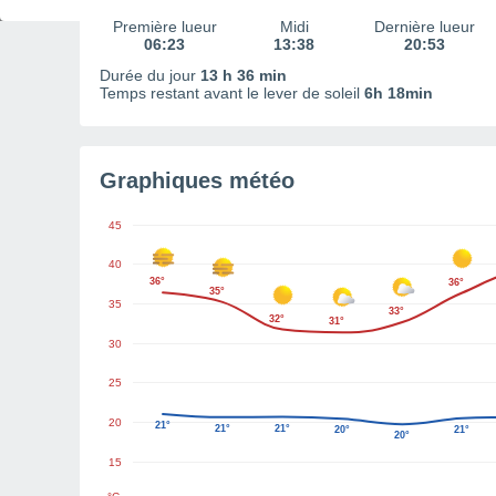
Première lueur
Midi
Dernière lueur
06:23
13:38
20:53
Durée du jour
13 h 36 min
Temps restant avant le lever de soleil
6h 18min
Graphiques météo
45
40
36°
36°
35°
35
33°
32°
31°
30
25
20
21°
21°
21°
20°
21°
20°
15