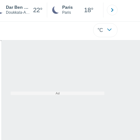
Dar Ben Mati
Paris
Montpelli
22°
18°
Doukkala-Abda
Paris
Hérault
°C