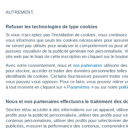
22°
AUTREMENT,
Dernier Qu
Refuser les technologies de type cookies
Éclairée:
3
Sensation de 21°
Si vous n'acceptez pas l'installation de cookies, vous continu
vous informons que seuls les cookies nécessaires pour assurer la
ne seront pas utilisés pour analyser le comportement ou pour af
puissiez visualiser de la publicité générale non personnalisée. V
Flash info
site web par le biais de cette inscription en cliquant sur le bouto
Une nouvelle canicule attendue la semaine
prochaine en France !
Avec votre consentement, nous et
nos partenaires
utilisons des
pour stocker, accéder et traiter des données personnelles telles 
Météo 1 - 7 jours
Heure par heure
Actualité
Carte 
identifiants de cookies. Certains fournisseurs peuvent traiter vo
vous pouvez vous opposer. Pour ce faire, vous pouvez retirer
à tout moment en cliquant sur «
Paramètres
» ou sur notre
poli
Demain
Dimanche
Aujourd´hui
Nous et nos partenaires effectuons le traitement des d
8 Août
9 Août
7 Août
Stocker et/ou accéder à des informations sur un appareil, utilise
profils pour la publicité personnalisée, utiliser des profils pour 
contenus personnalisés, utiliser des profils pour sélectionner
publicités, mesurer la performance des contenus, comprendre le