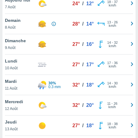
n «
18
-
37
24°
/
12°
km/h
7 Août
 et
r »,
cédez au
Demain
13
-
26
28°
/
14°
 et vous
km/h
8 Août
z
ation de
Dimanche
14
-
32
27°
/
16°
km/h
9 Août
qu'ils
 nous ou
aires,
Lundi
17
-
36
27°
/
17°
km/h
10 Août
nt de
t
Mardi
30%
14
-
30
er le
32°
/
18°
0.3 mm
km/h
11 Août
ement
te, ainsi
Mercredi
11
-
26
32°
/
20°
km/h
per un
12 Août
écifique
us
Jeudi
18
-
38
de la
27°
/
18°
km/h
13 Août
 et du