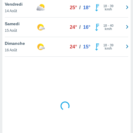
Vendredi
lisé en
18
-
39
25°
/
18°
km/h
 de
14 Août
. Vous
rouver
Samedi
18
-
40
24°
/
16°
km/h
15 Août
ations
re
Dimanche
que de
18
-
39
24°
/
15°
km/h
kies
16 Août
r votre
ement à
ment en
sur le
res des
kies
le au
page de
te web.
MENT,
 les