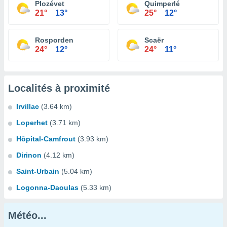
Plozévet
Quimperlé
21°
13°
25°
12°
Rosporden
Scaër
24°
12°
24°
11°
Localités à proximité
Irvillac
(3.64 km)
Loperhet
(3.71 km)
Hôpital-Camfrout
(3.93 km)
Dirinon
(4.12 km)
Saint-Urbain
(5.04 km)
Logonna-Daoulas
(5.33 km)
Météo...