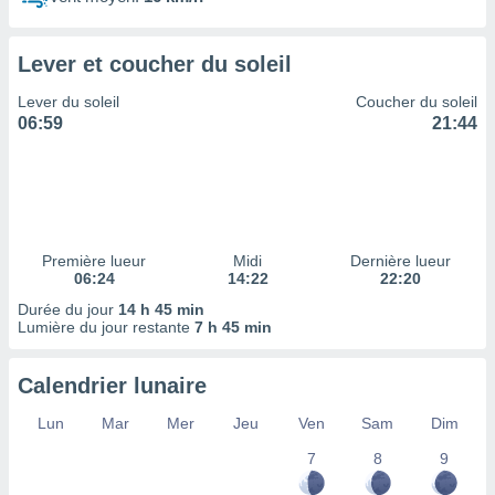
ires
ons le
ent des
Lever et coucher du soleil
es
 :
Lever du soleil
Coucher du soleil
et/ou
06:59
21:44
 à des
ions sur
eil,
des
limitées
Première lueur
Midi
Dernière lueur
nner la
06:24
14:22
22:20
, créer
ils pour
Durée du jour
14 h 45 min
ité
Lumière du jour restante
7 h 45 min
lisée,
des
Calendrier lunaire
our
nner des
Lun
Mar
Mer
Jeu
Ven
Sam
Dim
és
lisées,
7
8
9
s profils
enus