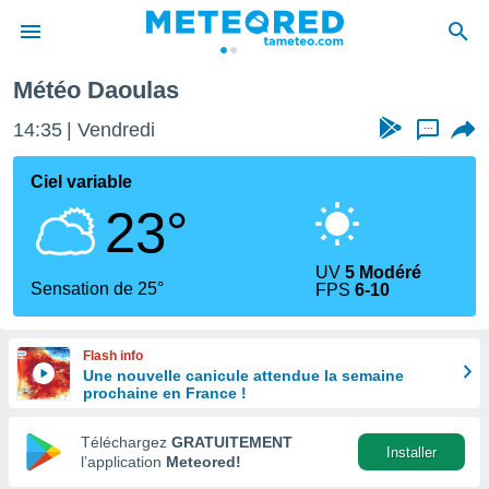
Météo Daoulas
e
ntialité
14:35
Vendredi
...
enu de
o.com
Ciel variable
o.com) a
23°
aré par
onnels
UV
5 Modéré
arantir
Sensation de 25°
FPS
6-10
té des
ions
. Vous
Flash info
accéder
Une nouvelle canicule attendue la semaine
e en
prochaine en France !
 les
Téléchargez
GRATUITEMENT
s :
Installer
l’application
Meteored!
r les