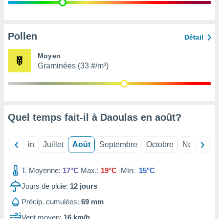
nées
lles sur
d'un
égitime,
Pollen
Détail
vous
vous
Moyen
 Pour ce
Graminées (33 #/m³)
ous
etirer
ement
 opposer
Quel temps fait-il à Daoulas en
août
?
ement
nées à
ment en
Mai
Juin
Juillet
Août
Septembre
Octobre
Novembre
 sur «
res
» ou
e
T. Moyenne:
17°C
Max.:
19°C
Mín:
15°C
que de
kies
Jours de pluie:
12
jours
ite web.
Précip. cumulées:
69 mm
t nos
Vent moyen:
16 km/h