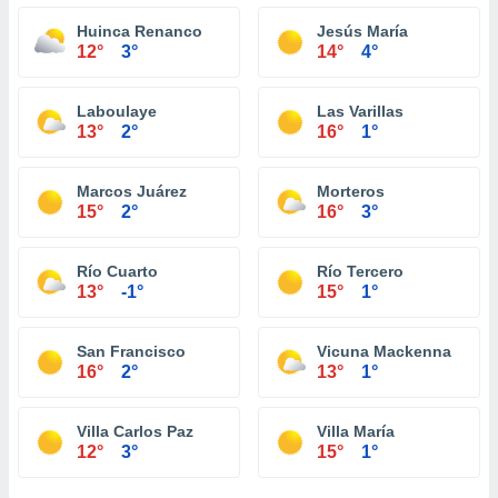
Huinca Renanco
Jesús María
12°
3°
14°
4°
Laboulaye
Las Varillas
13°
2°
16°
1°
Marcos Juárez
Morteros
15°
2°
16°
3°
Río Cuarto
Río Tercero
13°
-1°
15°
1°
San Francisco
Vicuna Mackenna
16°
2°
13°
1°
Villa Carlos Paz
Villa María
12°
3°
15°
1°