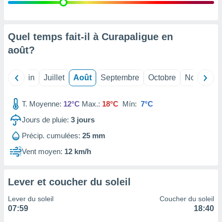
nées
lles sur
d'un
égitime,
Quel temps fait-il à Curapaligue en
vous
août
?
vous
 Pour ce
ous
Mai
Juin
Juillet
Août
Septembre
Octobre
Novembre
etirer
ement
T. Moyenne:
12°C
Max.:
18°C
Mín:
7°C
 opposer
ement
Jours de pluie:
3
jours
nées à
Précip. cumulées:
25 mm
ment en
 sur «
Vent moyen:
12 km/h
res
» ou
e
que de
Lever et coucher du soleil
kies
ite web.
Lever du soleil
Coucher du soleil
07:59
18:40
t nos