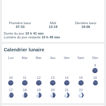
ires
ons le
ent des
es
 :
Première lueur
Midi
Dernière lueur
et/ou
07:33
13:19
19:06
 à des
Durée du jour
10 h 41 min
ions sur
Lumière du jour restante
10 h 49 min
eil,
des
limitées
Calendrier lunaire
nner la
Lun
Mar
Mer
Jeu
Ven
Sam
Dim
, créer
ils pour
9
ité
lisée,
10
11
12
13
14
15
16
des
our
nner des
17
18
19
20
21
22
és
lisées,
s profils
enus