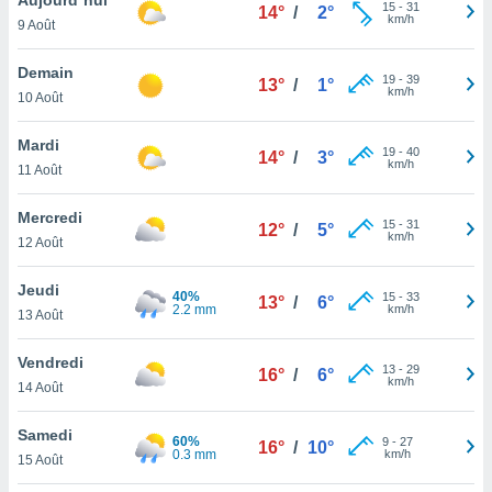
n «
15
-
31
14°
/
2°
km/h
9 Août
 et
r »,
cédez au
Demain
19
-
39
13°
/
1°
 et vous
km/h
10 Août
z
ation de
Mardi
19
-
40
14°
/
3°
km/h
11 Août
qu'ils
 nous ou
aires,
Mercredi
15
-
31
12°
/
5°
km/h
12 Août
nt de
t
Jeudi
40%
15
-
33
er le
13°
/
6°
2.2 mm
km/h
13 Août
ement
te, ainsi
Vendredi
13
-
29
16°
/
6°
km/h
per un
14 Août
écifique
us
Samedi
60%
9
-
27
de la
16°
/
10°
0.3 mm
km/h
15 Août
 et du