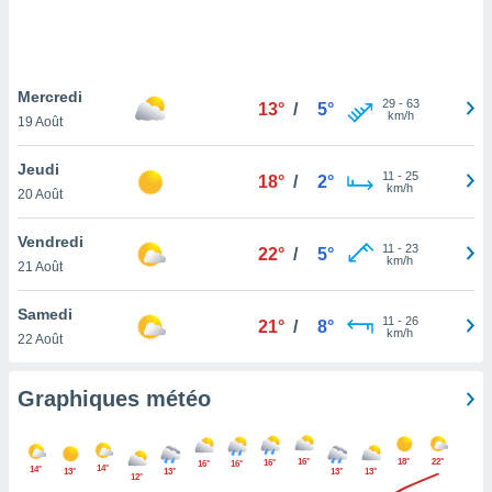
logies
e
s
Mercredi
tez pas
29
-
63
13°
/
5°
km/h
ation de
19 Août
, vous
z à
Jeudi
11
-
25
18°
/
2°
à notre
km/h
20 Août
.com.
Vendredi
 cas,
11
-
23
22°
/
5°
km/h
us
21 Août
ns que
s
Samedi
11
-
26
21°
/
8°
km/h
22 Août
ires
urer la
on sur le
Graphiques météo
 seront
, et que
ies ne
16°
18°
22°
16°
16°
16°
14°
14°
as
13°
13°
13°
13°
12°