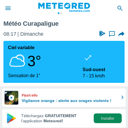
Météo Curapaligue
e
ntialité
08:18
Dimanche
...
enu de
o.com
Ciel variable
o.com) a
3°
aré par
onnels
Sud-ouest
arantir
Sensation de 1°
7
15 km/h
té des
ions
. Vous
accéder
Flash info
e en
Vigilance orange : alerte aux orages violents !
 les
Téléchargez
GRATUITEMENT
s :
Installer
l’application
Meteored!
r les