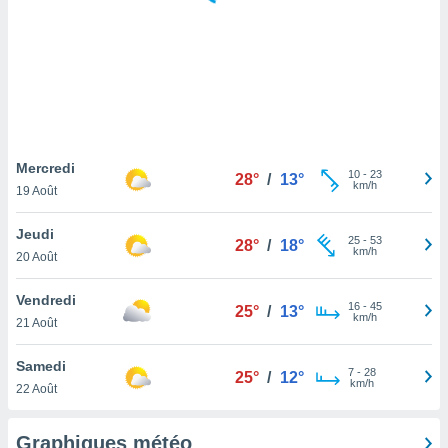
logies
e
s
tez pas
ation de
, vous
z à
à notre
Mercredi
10
-
23
28°
/
13°
km/h
19 Août
.com.
 cas,
Jeudi
25
-
53
us
28°
/
18°
km/h
20 Août
ns que
s
Vendredi
16
-
45
25°
/
13°
ires
km/h
21 Août
urer la
on sur le
Samedi
7
-
28
 seront
25°
/
12°
km/h
22 Août
, et que
ies ne
as
Graphiques météo