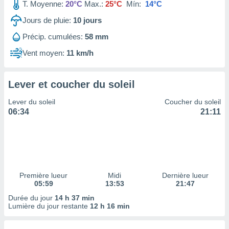
ires
T. Moyenne:
20°C
Max.:
25°C
Mín:
14°C
ons le
Jours de pluie:
10
jours
ent des
es
Précip. cumulées:
58 mm
 :
Vent moyen:
11 km/h
et/ou
 à des
ions sur
eil,
Lever et coucher du soleil
des
Lever du soleil
Coucher du soleil
limitées
06:34
21:11
nner la
, créer
ils pour
ité
lisée,
des
Première lueur
Midi
Dernière lueur
our
05:59
13:53
21:47
nner des
Durée du jour
14 h 37 min
és
Lumière du jour restante
12 h 16 min
lisées,
s profils
enus