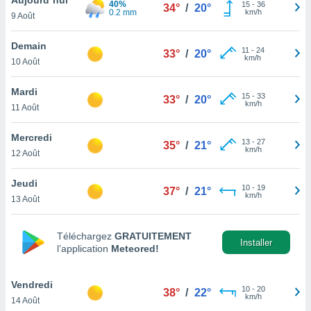
40%
n «
15
-
36
34°
/
20°
0.2 mm
km/h
9 Août
 et
r »,
cédez au
Demain
11
-
24
33°
/
20°
 et vous
km/h
10 Août
z
ation de
Mardi
15
-
33
33°
/
20°
km/h
11 Août
qu'ils
 nous ou
aires,
Mercredi
13
-
27
35°
/
21°
km/h
12 Août
nt de
t
Jeudi
10
-
19
er le
37°
/
21°
km/h
13 Août
ement
te, ainsi
Téléchargez
GRATUITEMENT
per un
Installer
l’application
Meteored!
écifique
us
de la
Vendredi
10
-
20
38°
/
22°
 et du
km/h
14 Août