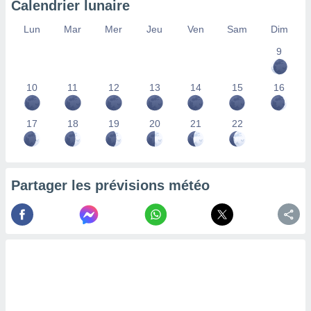
Calendrier lunaire
lisés,
des
Lun
Mar
Mer
Jeu
Ven
Sam
Dim
our
9
nner des
s
lisés,
10
11
12
13
14
15
16
la
ance des
s,
17
18
19
20
21
22
la
ance des
s,
dre les
Partager les prévisions météo
par le
ques ou
inaisons
ées
nt de
tes
,
er et
r les