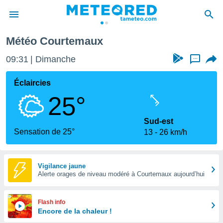
Météo Courtemaux
e
ntialité
09:31
Dimanche
...
enu de
o.com
Éclaircies
o.com) a
25°
aré par
onnels
Sud-est
arantir
Sensation de 25°
13
26 km/h
té des
ions
. Vous
accéder
Vigilance jaune
e en
Alerte orages de niveau modéré à Courtemaux aujourd’hui
 les
s :
Flash info
Encore de la chaleur !
r les