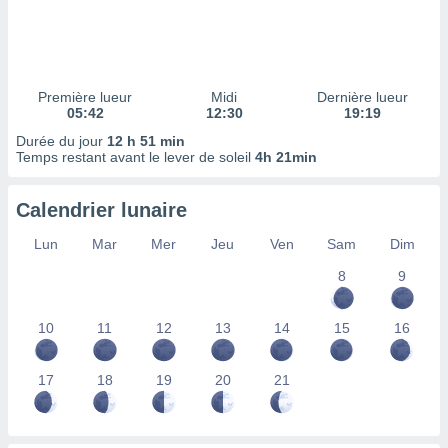
ires
ons le
ent des
es
 :
Première lueur
Midi
Dernière lueur
et/ou
05:42
12:30
19:19
 à des
Durée du jour
12 h 51 min
ions sur
Temps restant avant le lever de soleil
4h 21min
eil,
des
limitées
Calendrier lunaire
nner la
Lun
Mar
Mer
Jeu
Ven
Sam
Dim
, créer
ils pour
8
9
ité
lisée,
10
11
12
13
14
15
16
des
our
nner des
17
18
19
20
21
és
lisées,
s profils
enus