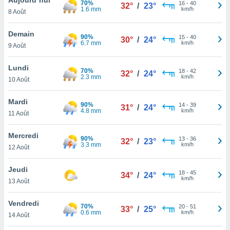
70%
n «
16
-
40
32°
/
23°
1.6 mm
km/h
8 Août
 et
r »,
cédez au
Demain
90%
15
-
40
30°
/
24°
 et vous
6.7 mm
km/h
9 Août
z
ation de
Lundi
70%
18
-
42
32°
/
24°
2.3 mm
km/h
10 Août
qu'ils
 nous ou
aires,
Mardi
90%
14
-
39
31°
/
24°
4.8 mm
km/h
11 Août
nt de
t
Mercredi
90%
13
-
36
er le
32°
/
23°
3.3 mm
km/h
12 Août
ement
te, ainsi
Jeudi
18
-
45
34°
/
24°
km/h
per un
13 Août
écifique
us
Vendredi
70%
20
-
51
de la
33°
/
25°
0.6 mm
km/h
14 Août
 et du