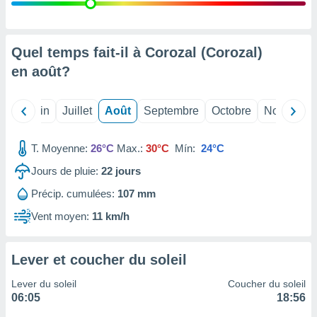
nées
lles sur
d'un
égitime,
Quel temps fait-il à Corozal (Corozal)
vous
en
août
?
vous
 Pour ce
ous
Mai
Juin
Juillet
Août
Septembre
Octobre
Novembre
etirer
ement
T. Moyenne:
26°C
Max.:
30°C
Mín:
24°C
 opposer
ement
Jours de pluie:
22
jours
nées à
Précip. cumulées:
107 mm
ment en
 sur «
Vent moyen:
11 km/h
res
» ou
e
que de
Lever et coucher du soleil
kies
ite web.
Lever du soleil
Coucher du soleil
06:05
18:56
t nos