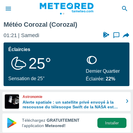
Météo Corozal (Corozal)
e
ntialité
01:21
Samedi
...
enu de
o.com
Éclaircies
o.com) a
25°
aré par
onnels
Dernier Quartier
arantir
Sensation de 25°
Éclairée:
22%
té des
ions
. Vous
Astronomie
accéder
Alerte spatiale : un satellite privé envoyé à la
e en
rescousse du télescope Swift de la NASA est
 les
hors de contrôle
Téléchargez
GRATUITEMENT
s :
Installer
l’application
Meteored!
r les