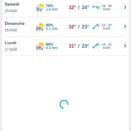
Samedi
lisé en
70%
19
-
48
32°
/
24°
1.6 mm
km/h
 de
15 Août
. Vous
rouver
Dimanche
90%
12
-
37
32°
/
23°
5.1 mm
km/h
16 Août
ations
re
Lundi
que de
90%
14
-
41
31°
/
23°
4.4 mm
km/h
kies
17 Août
r votre
ement à
ment en
sur le
res des
kies
le au
page de
te web.
MENT,
 les