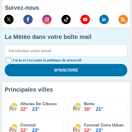
Suivez-nous
La Météo dans votre boîte mail
J'ai lu et j'accepte la politique de privacité
Principales villes
Alturas De Cibuco
Berio
32°
23°
30°
21°
Corozal
Corozal Zona Urbana
32°
23°
32°
23°