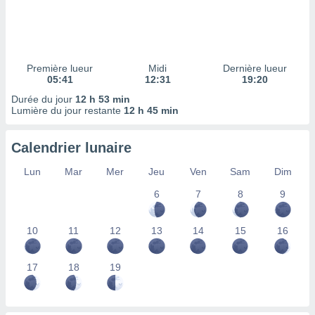
ires
ons le
ent des
es
 :
Première lueur
Midi
Dernière lueur
et/ou
05:41
12:31
19:20
 à des
Durée du jour
12 h 53 min
ions sur
Lumière du jour restante
12 h 45 min
eil,
des
limitées
Calendrier lunaire
nner la
Lun
Mar
Mer
Jeu
Ven
Sam
Dim
, créer
ils pour
6
7
8
9
ité
lisée,
10
11
12
13
14
15
16
des
our
nner des
17
18
19
és
lisées,
s profils
enus