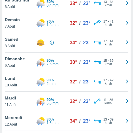
50%
n «
13
-
34
33°
/
23°
0.4 mm
km/h
6 Août
 et
r »,
cédez au
Demain
70%
17
-
41
32°
/
23°
 et vous
1.3 mm
km/h
7 Août
z
ation de
Samedi
17
-
41
34°
/
23°
km/h
8 Août
qu'ils
 nous ou
aires,
Dimanche
90%
15
-
39
30°
/
23°
7.5 mm
km/h
9 Août
nt de
t
Lundi
90%
17
-
42
er le
32°
/
23°
2 mm
km/h
10 Août
ement
te, ainsi
Mardi
90%
11
-
35
32°
/
23°
6.6 mm
km/h
per un
11 Août
écifique
us
Mercredi
80%
13
-
39
de la
34°
/
23°
1.6 mm
km/h
12 Août
 et du