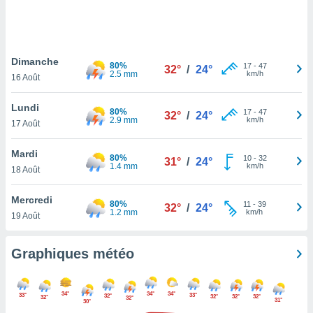
logies
e
s
Dimanche
tez pas
80%
17
-
47
32°
/
24°
2.5 mm
km/h
ation de
16 Août
, vous
z à
Lundi
80%
17
-
47
32°
/
24°
à notre
2.9 mm
km/h
17 Août
.com.
Mardi
 cas,
80%
10
-
32
31°
/
24°
1.4 mm
km/h
us
18 Août
ns que
s
Mercredi
80%
11
-
39
32°
/
24°
1.2 mm
km/h
19 Août
ires
urer la
on sur le
Graphiques météo
 seront
, et que
ies ne
34°
34°
34°
33°
33°
32°
32°
32°
32°
32°
32°
as
31°
30°