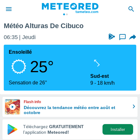
co
Météo Alturas De Cibuco
e
ntialité
06:35
Jeudi
...
enu de
o.com
Ensoleillé
o.com) a
25°
aré par
onnels
Sud-est
arantir
Sensation de 26°
9
18 km/h
té des
ions
. Vous
Flash info
accéder
Découvrez la tendance météo entre août et
e en
octobre
 les
Téléchargez
GRATUITEMENT
s :
Installer
l’application
Meteored!
r les