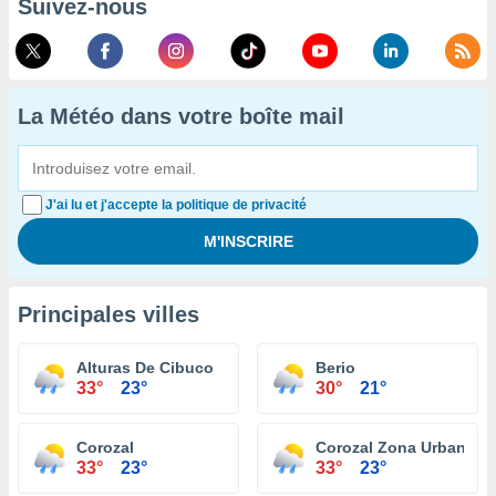
Suivez-nous
La Météo dans votre boîte mail
J'ai lu et j'accepte la politique de privacité
Principales villes
Alturas De Cibuco
Berio
33°
23°
30°
21°
Corozal
Corozal Zona Urbana
33°
23°
33°
23°