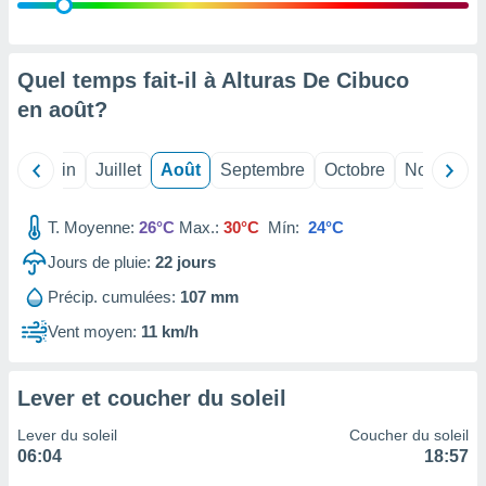
nées
lles sur
d'un
égitime,
Quel temps fait-il à Alturas De Cibuco
vous
en
août
?
vous
 Pour ce
ous
Mai
Juin
Juillet
Août
Septembre
Octobre
Novembre
etirer
ement
T. Moyenne:
26°C
Max.:
30°C
Mín:
24°C
 opposer
ement
Jours de pluie:
22
jours
nées à
Précip. cumulées:
107 mm
ment en
 sur «
Vent moyen:
11 km/h
res
» ou
e
que de
Lever et coucher du soleil
kies
ite web.
Lever du soleil
Coucher du soleil
06:04
18:57
t nos