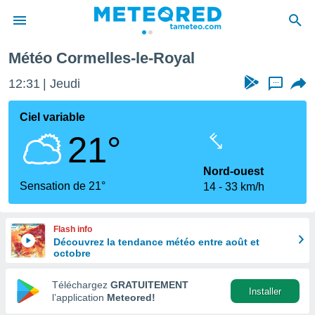
Météo Cormelles-le-Royal
e
ntialité
12:31
Jeudi
...
enu de
o.com
Ciel variable
o.com) a
21°
aré par
onnels
Nord-ouest
arantir
Sensation de 21°
14
33 km/h
té des
ions
. Vous
Flash info
accéder
Découvrez la tendance météo entre août et
e en
octobre
 les
Téléchargez
GRATUITEMENT
s :
Installer
l’application
Meteored!
r les