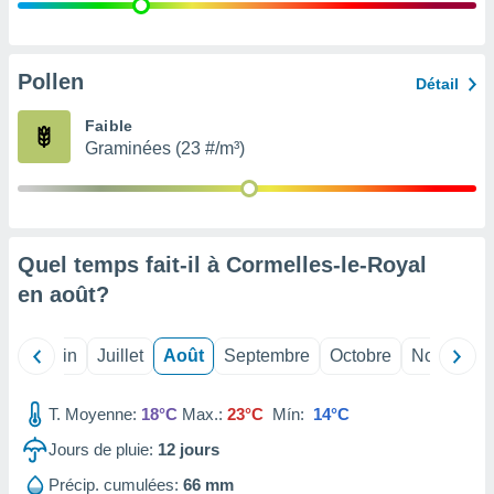
nées
lles sur
d'un
égitime,
Pollen
Détail
vous
vous
Faible
 Pour ce
Graminées (23 #/m³)
ous
etirer
ement
 opposer
Quel temps fait-il à Cormelles-le-Royal
ement
nées à
en
août
?
ment en
 sur «
res
» ou
Mai
Juin
Juillet
Août
Septembre
Octobre
Novembre
e
que de
kies
T. Moyenne:
18°C
Max.:
23°C
Mín:
14°C
ite web.
Jours de pluie:
12
jours
t nos
Précip. cumulées:
66 mm