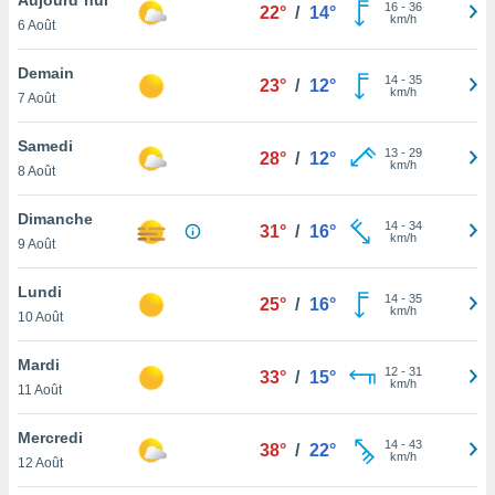
n «
16
-
36
22°
/
14°
km/h
6 Août
 et
r »,
cédez au
Demain
14
-
35
23°
/
12°
 et vous
km/h
7 Août
z
ation de
Samedi
13
-
29
28°
/
12°
km/h
8 Août
qu'ils
 nous ou
aires,
Dimanche
14
-
34
31°
/
16°
km/h
9 Août
nt de
t
Lundi
14
-
35
er le
25°
/
16°
km/h
10 Août
ement
te, ainsi
Mardi
12
-
31
33°
/
15°
km/h
per un
11 Août
écifique
us
Mercredi
14
-
43
de la
38°
/
22°
km/h
12 Août
 et du