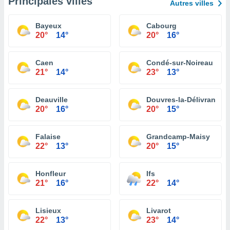
Principales villes
Autres villes
Bayeux
Cabourg
20°
14°
20°
16°
Caen
Condé-sur-Noireau
21°
14°
23°
13°
Deauville
Douvres-la-Délivrande
20°
16°
20°
15°
Falaise
Grandcamp-Maisy
22°
13°
20°
15°
Honfleur
Ifs
21°
16°
22°
14°
Lisieux
Livarot
22°
13°
23°
14°