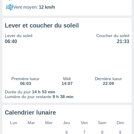
ires
ons le
Vent moyen:
12 km/h
ent des
es
 :
Lever et coucher du soleil
et/ou
Lever du soleil
Coucher du soleil
 à des
06:40
21:33
ions sur
eil,
des
limitées
nner la
, créer
Première lueur
Midi
Dernière lueur
ils pour
06:03
14:07
22:09
ité
Durée du jour
14 h 53 min
lisée,
Lumière du jour restante
9 h 38 min
des
our
nner des
Calendrier lunaire
és
lisées,
Lun
Mar
Mer
Jeu
Ven
Sam
Dim
s profils
6
7
8
9
enus