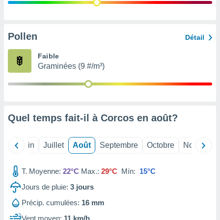
nées
lles sur
d'un
égitime,
Pollen
Détail
vous
vous
Faible
 Pour ce
Graminées (9 #/m³)
ous
etirer
ement
 opposer
Quel temps fait-il à Corcos en
août
?
ement
nées à
ment en
Mai
Juin
Juillet
Août
Septembre
Octobre
Novembre
 sur «
res
» ou
e
T. Moyenne:
22°C
Max.:
29°C
Mín:
15°C
que de
kies
Jours de pluie:
3
jours
ite web.
Précip. cumulées:
16 mm
t nos
Vent moyen:
11 km/h