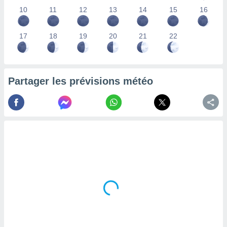
lisés,
10
11
12
13
14
15
16
des
our
17
18
19
20
21
22
nner des
s
lisés,
la
ance des
Partager les prévisions météo
s,
la
ance des
s,
dre les
par le
ques ou
inaisons
ées
nt de
tes
,
er et
r les