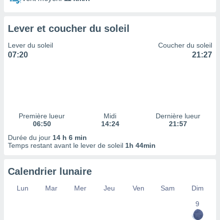
ires
ons le
ent des
Lever et coucher du soleil
es
 :
Lever du soleil
Coucher du soleil
et/ou
07:20
21:27
 à des
ions sur
eil,
des
limitées
Première lueur
Midi
Dernière lueur
nner la
06:50
14:24
21:57
, créer
ils pour
Durée du jour
14 h 6 min
ité
Temps restant avant le lever de soleil
1h 44min
lisée,
des
Calendrier lunaire
our
nner des
Lun
Mar
Mer
Jeu
Ven
Sam
Dim
és
lisées,
9
s profils
enus