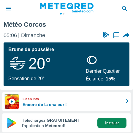
Corcos
Météo Corcos
e
ntialité
05:06
Dimanche
...
enu de
o.com
Brume de poussière
o.com) a
20°
aré par
onnels
Dernier Quartier
arantir
Sensation de 20°
Éclairée:
15%
té des
ions
. Vous
accéder
Flash info
e en
Encore de la chaleur !
 les
Téléchargez
GRATUITEMENT
s :
Installer
l’application
Meteored!
r les