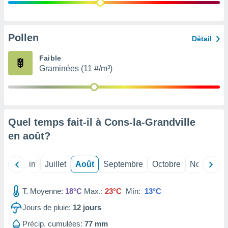
nées
lles sur
d'un
égitime,
Pollen
Détail
vous
vous
Faible
 Pour ce
Graminées (11 #/m³)
ous
etirer
ement
 opposer
Quel temps fait-il à Cons-la-Grandville
ement
nées à
en
août
?
ment en
 sur «
res
» ou
Mai
Juin
Juillet
Août
Septembre
Octobre
Novembre
e
que de
kies
T. Moyenne:
18°C
Max.:
23°C
Mín:
13°C
ite web.
Jours de pluie:
12
jours
t nos
Précip. cumulées:
77 mm