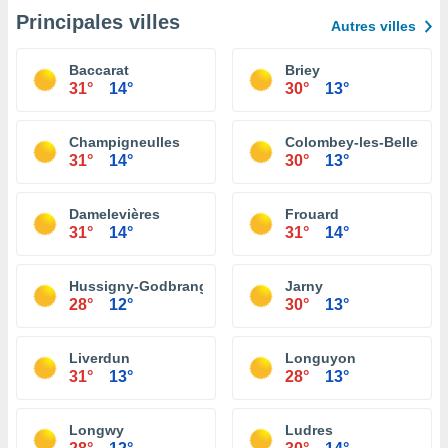
Principales villes
Autres villes
Baccarat
Briey
31°
14°
30°
13°
Champigneulles
Colombey-les-Belles
31°
14°
30°
13°
Damelevières
Frouard
31°
14°
31°
14°
Hussigny-Godbrange
Jarny
28°
12°
30°
13°
Liverdun
Longuyon
31°
13°
28°
13°
Longwy
Ludres