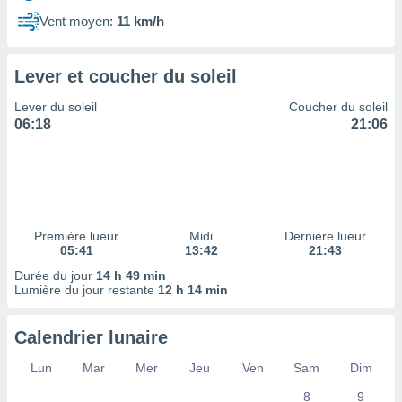
ires
ons le
Vent moyen:
11 km/h
ent des
es
 :
Lever et coucher du soleil
et/ou
Lever du soleil
Coucher du soleil
 à des
06:18
21:06
ions sur
eil,
des
limitées
nner la
, créer
Première lueur
Midi
Dernière lueur
ils pour
05:41
13:42
21:43
ité
Durée du jour
14 h 49 min
lisée,
Lumière du jour restante
12 h 14 min
des
our
nner des
Calendrier lunaire
és
lisées,
Lun
Mar
Mer
Jeu
Ven
Sam
Dim
s profils
8
9
enus