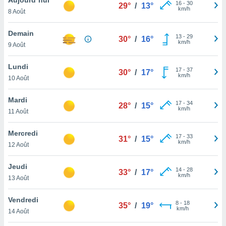
n «
16
-
30
29°
/
13°
km/h
8 Août
 et
r »,
cédez au
Demain
13
-
29
30°
/
16°
 et vous
km/h
9 Août
z
ation de
Lundi
17
-
37
30°
/
17°
km/h
10 Août
qu'ils
 nous ou
aires,
Mardi
17
-
34
28°
/
15°
km/h
11 Août
nt de
t
Mercredi
17
-
33
er le
31°
/
15°
km/h
12 Août
ement
te, ainsi
Jeudi
14
-
28
33°
/
17°
km/h
per un
13 Août
écifique
us
Vendredi
8
-
18
de la
35°
/
19°
km/h
14 Août
 et du