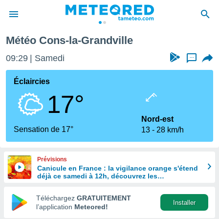
Météo Cons-la-Grandville
e
ntialité
09:29
Samedi
...
enu de
o.com
Éclaircies
o.com) a
17°
aré par
onnels
Nord-est
arantir
Sensation de 17°
13
28 km/h
té des
ions
. Vous
Prévisions
accéder
Canicule en France : la vigilance orange s'étend
e en
déjà ce samedi à 12h, découvrez les
 les
départements concernés
Téléchargez
GRATUITEMENT
s :
Installer
l’application
Meteored!
r les