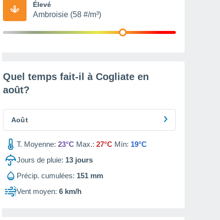
Élevé
Ambroisie (58 #/m³)
Quel temps fait-il à Cogliate en
août
?
Août
T. Moyenne:
23°C
Max.:
27°C
Mín:
19°C
Jours de pluie:
13
jours
Précip. cumulées:
151 mm
Vent moyen:
6 km/h