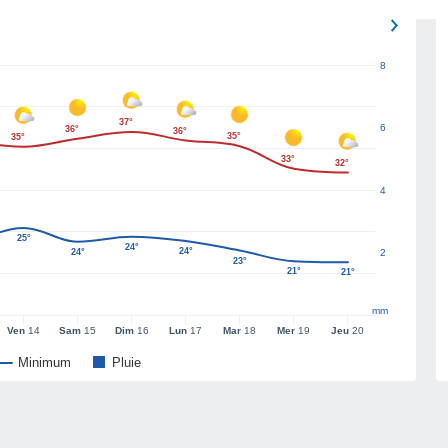
8
37°
6
36°
36°
35°
35°
33°
32°
4
25°
24°
24°
24°
2
23°
21°
21°
mm
Ven
14
Sam
15
Dim
16
Lun
17
Mar
18
Mer
19
Jeu
20
Minimum
Pluie