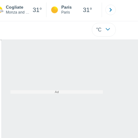
Cogliate
Paris
Montpelli
31°
31°
Monza and Brianza
Paris
Hérault
°C