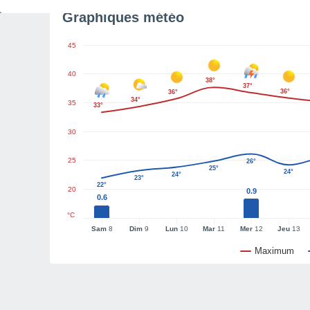
Graphiques météo
45
40
38°
37°
36°
36°
34°
35
33°
30
25
26°
25°
24°
24°
23°
22°
20
0.9
0.6
°C
Sam
8
Dim
9
Lun
10
Mar
11
Mer
12
Jeu
13
Maximum