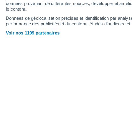
0.6 mm
données provenant de différentes sources, développer et amélior
le contenu.
34°
/
23°
36°
/
24°
33°
/
22°
Données de géolocalisation précises et identification par analys
performance des publicités et du contenu, études d’audience e
9
-
25
km/h
7
-
26
km/h
9
17
-
39
km/h
Voir nos 1199 partenaires
Météo Cogliate aujourd´hui
, 8 août
Pluie faible
30%
33°
17:00
0.1 mm
T. ressentie
33°
Ensoleillé
32°
18:00
T. ressentie
32°
Éclaircies
32°
19:00
T. ressentie
32°
Éclaircies
31°
20:00
T. ressentie
31°