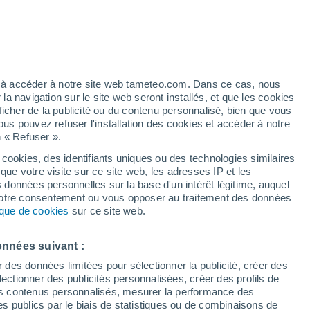
Vigilance jaune
Alerte canicule de niveau modéré à
Cogliate aujourd’hui
h
ez à accéder à notre site web tameteo.com. Dans ce cas, nous
 navigation sur le site web seront installés, et que les cookies
ficher de la publicité ou du contenu personnalisé, bien que vous
ous pouvez refuser l'installation des cookies et accéder à notre
n « Refuser ».
 cookies, des identifiants uniques ou des technologies similaires
que votre visite sur ce site web, les adresses IP et les
 de couverture nuageuse
Radar de pluie
Satellites
Modèles
s données personnelles sur la base d'un intérêt légitime, auquel
 votre consentement ou vous opposer au traitement des données
tique de cookies
sur ce site web.
Mardi
Mercredi
Jeudi
Vendredi
onnées suivant :
11 Août
12 Août
13 Août
14 Août
r des données limitées pour sélectionner la publicité, créer des
sélectionner des publicités personnalisées, créer des profils de
 des contenus personnalisés, mesurer la performance des
s publics par le biais de statistiques ou de combinaisons de
50%