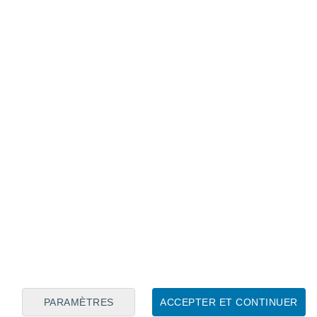
Calendrier lunaire
Lun
Mar
Mer
Jeu
Ven
Sam
Dim
8
9
10
11
12
13
14
15
16
17
18
19
20
21
PARAMÈTRES
ACCEPTER ET CONTINUER