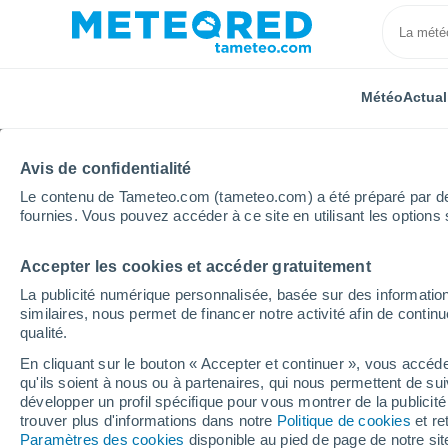
Météo
Actual
Avis de confidentialité
Le contenu de Tameteo.com (tameteo.com) a été préparé par des 
fournies. Vous pouvez accéder à ce site en utilisant les options 
Accepter les cookies et accéder gratuitement
Accueil
Italie
Monza et de la Brianza
Cogliate
La publicité numérique personnalisée, basée sur des information
similaires, nous permet de financer notre activité afin de conti
Météo Cogliate
qualité.
En cliquant sur le bouton « Accepter et continuer », vous accéde
19:53
Samedi
qu'ils soient à nous ou à partenaires, qui nous permettent de sui
développer un profil spécifique pour vous montrer de la publicit
trouver plus d'informations dans notre
Politique de cookies
et re
Éclaircies
Paramètres des cookies
disponible au pied de page de notre si