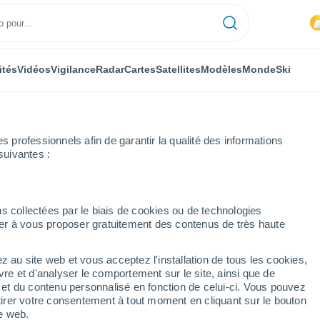
ités
Vidéos
Vigilance
Radar
Cartes
Satellites
Modèles
Monde
Ski
professionnels afin de garantir la qualité des informations
suivantes :
s collectées par le biais de cookies ou de technologies
nuer à vous proposer gratuitement des contenus de très haute
z au site web et vous acceptez l'installation de tous les cookies,
...
vre et d'analyser le comportement sur le site, ainsi que de
é et du contenu personnalisé en fonction de celui-ci. Vous pouvez
Heure par heure
tirer votre consentement à tout moment en cliquant sur le bouton
Intervalles nuageux dans les
te web.
prochaines heures