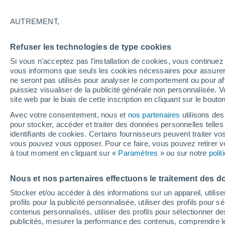
31°
AUTREMENT,
Sud-est
Refuser les technologies de type cookies
Sensation de 31°
5
-
13 km/
Si vous n'acceptez pas l'installation de cookies, vous continu
vous informons que seuls les cookies nécessaires pour assurer la
ne seront pas utilisés pour analyser le comportement ou pour af
puissiez visualiser de la publicité générale non personnalisée. V
Flash info
site web par le biais de cette inscription en cliquant sur le bouto
Encore de la chaleur !
Avec votre consentement, nous et
nos partenaires
utilisons des
pour stocker, accéder et traiter des données personnelles telles 
Météo 1 - 7 jours
Heure par heure
Actualité
Carte
identifiants de cookies. Certains fournisseurs peuvent traiter vo
vous pouvez vous opposer. Pour ce faire, vous pouvez retirer
à tout moment en cliquant sur «
Paramètres
» ou sur notre
poli
Demain
Lundi
Aujourd´hui
Nous et nos partenaires effectuons le traitement des d
9 Août
10 Août
8 Août
Stocker et/ou accéder à des informations sur un appareil, utilise
profils pour la publicité personnalisée, utiliser des profils pour 
contenus personnalisés, utiliser des profils pour sélectionner
publicités, mesurer la performance des contenus, comprendre le
50%