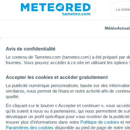
Météo
Actual
Avis de confidentialité
Le contenu de Tameteo.com (tameteo.com) a été préparé par des 
fournies. Vous pouvez accéder à ce site en utilisant les options 
Accepter les cookies et accéder gratuitement
Accueil
Venezuela
Zulia
Ciudad Ojeda
La publicité numérique personnalisée, basée sur des information
similaires, nous permet de financer notre activité afin de conti
Météo Ciudad Ojeda
qualité.
En cliquant sur le bouton « Accepter et continuer », vous accéde
15:51
Vendredi
qu'ils soient à nous ou à partenaires, qui nous permettent de sui
développer un profil spécifique pour vous montrer de la publicit
trouver plus d'informations dans notre
Politique de cookies
et re
Éclaircies
Paramètres des cookies
disponible au pied de page de notre si