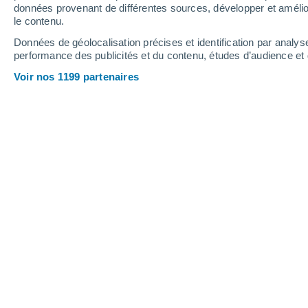
données provenant de différentes sources, développer et amélior
19
-
34
km/h
15
-
30
km/h
15
17
-
34
km/h
le contenu.
Données de géolocalisation précises et identification par analys
performance des publicités et du contenu, études d’audience e
Météo Ciudad Ojeda aujourd´hui
, 7 a
Voir nos 1199 partenaires
Éclaircies
32°
16:00
T. ressentie
38°
Éclaircies
33°
17:00
T. ressentie
39°
Éclaircies
33°
18:00
T. ressentie
39°
Éclaircies
32°
19:00
T. ressentie
38°
Éclaircies
31°
20:00
T. ressentie
38°