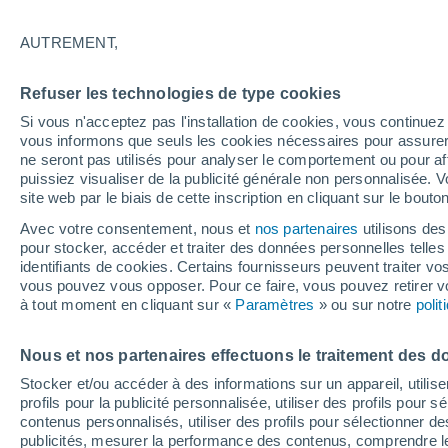
32°
AUTREMENT,
Ouest
Refuser les technologies de type cookies
Sensation de 38°
15
-
34 km
Si vous n'acceptez pas l'installation de cookies, vous continu
vous informons que seuls les cookies nécessaires pour assurer la
ne seront pas utilisés pour analyser le comportement ou pour af
puissiez visualiser de la publicité générale non personnalisée. V
Météo 1 - 7 jours
Heure par heure
Actualité
Carte
site web par le biais de cette inscription en cliquant sur le bouto
Avec votre consentement, nous et
nos partenaires
utilisons des
pour stocker, accéder et traiter des données personnelles telles 
identifiants de cookies. Certains fournisseurs peuvent traiter vo
Demain
Dimanche
Aujourd´hui
vous pouvez vous opposer. Pour ce faire, vous pouvez retirer
8 Août
9 Août
7 Août
à tout moment en cliquant sur «
Paramètres
» ou sur notre
poli
Nous et nos partenaires effectuons le traitement des d
50%
80%
70%
Stocker et/ou accéder à des informations sur un appareil, utilise
0.5 mm
2.2 mm
1.7 mm
profils pour la publicité personnalisée, utiliser des profils pour 
34°
/
27°
32°
/
26°
34°
/
28°
contenus personnalisés, utiliser des profils pour sélectionner
publicités, mesurer la performance des contenus, comprendre le