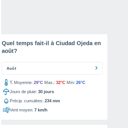
Quel temps fait-il à Ciudad Ojeda en
août
?
Août
T. Moyenne:
29°C
Max.:
32°C
Mín:
26°C
Jours de pluie:
30
jours
Précip. cumulées:
234 mm
Vent moyen:
7 km/h