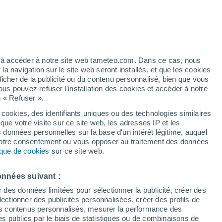
/h
ez à accéder à notre site web tameteo.com. Dans ce cas, nous
 navigation sur le site web seront installés, et que les cookies
ficher de la publicité ou du contenu personnalisé, bien que vous
ous pouvez refuser l'installation des cookies et accéder à notre
 de couverture nuageuse
Radar de pluie
Satellites
Modèles
n « Refuser ».
 cookies, des identifiants uniques ou des technologies similaires
que votre visite sur ce site web, les adresses IP et les
s données personnelles sur la base d'un intérêt légitime, auquel
Lundi
Mardi
Mercredi
Jeudi
 votre consentement ou vous opposer au traitement des données
10 Août
11 Août
12 Août
13 Août
tique de cookies
sur ce site web.
onnées suivant :
90%
70%
80%
r des données limitées pour sélectionner la publicité, créer des
4.4 mm
0.9 mm
2.2 mm
sélectionner des publicités personnalisées, créer des profils de
33°
/
25°
34°
/
28°
34°
/
27°
33°
/
27°
 des contenus personnalisés, mesurer la performance des
s publics par le biais de statistiques ou de combinaisons de