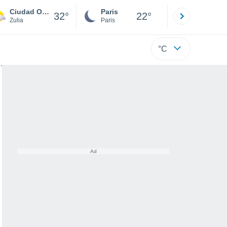
Ciudad Ojeda
Paris
Montpelli
32°
22°
Zulia
Paris
Hérault
°C