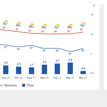
15
33°
33°
33°
32°
32°
32°
32°
10
27°
27°
26°
26°
26°
26°
25°
5
2.9
2.7
2.4
2.2
1.9
1.7
0.8
mm
Jeu
13
Ven
14
Sam
15
Dim
16
Lun
17
Mar
18
Mer
19
Minimum
Pluie