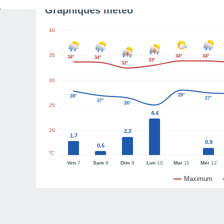
Graphiques météo
40
35
34°
34°
34°
34°
33°
32°
30
28°
28°
27°
27°
26°
25
4.4
20
2.2
1.7
0.9
0.5
°C
Ven
7
Sam
8
Dim
9
Lun
10
Mar
11
Mer
12
Maximum