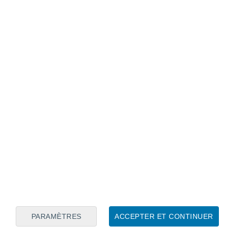
Calendrier lunaire
Lun
Mar
Mer
Jeu
Ven
Sam
Dim
7
8
9
10
11
12
13
14
15
16
17
18
19
20
PARAMÈTRES
ACCEPTER ET CONTINUER