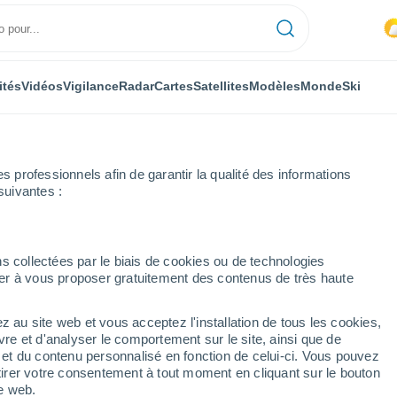
ités
Vidéos
Vigilance
Radar
Cartes
Satellites
Modèles
Monde
Ski
professionnels afin de garantir la qualité des informations
suivantes :
s collectées par le biais de cookies ou de technologies
nuer à vous proposer gratuitement des contenus de très haute
z au site web et vous acceptez l'installation de tous les cookies,
...
vre et d'analyser le comportement sur le site, ainsi que de
é et du contenu personnalisé en fonction de celui-ci. Vous pouvez
Heure par heure
tirer votre consentement à tout moment en cliquant sur le bouton
Chaleur humide et étouffante
te web.
dans les prochaines heures