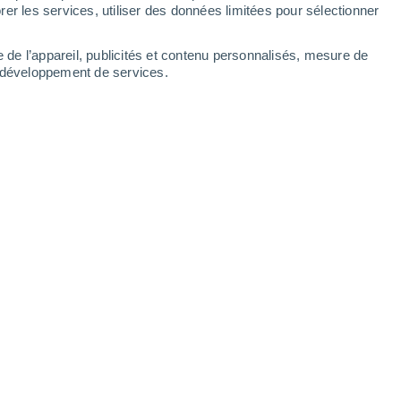
er les services, utiliser des données limitées pour sélectionner
-
27
km/h
14
-
30
km/h
12
-
29
km/h
11
-
30
km/h
e de l’appareil, publicités et contenu personnalisés, mesure de
t développement de services.
oût
Ouest
4 Modéré
15
-
34 km/h
FPS:
6-10
Ouest
2 Faible
15
-
31 km/h
FPS:
non
Nord-ouest
0 Faible
13
-
31 km/h
FPS:
non
Ouest
0 Faible
9
-
25 km/h
FPS:
non
Sud-ouest
0 Faible
7
-
21 km/h
FPS:
non