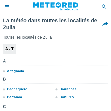
La météo dans toutes les localités de
e
Zulia
ntialité
enu de
Toutes les localités de Zulia
o.com
o.com) a
A - T
aré par
onnels
A
arantir
té des
Altagracia
ions
. Vous
B
accéder
e en
Bachaquero
Barrancas
 les
Barranca
Bobures
s :
C
r les