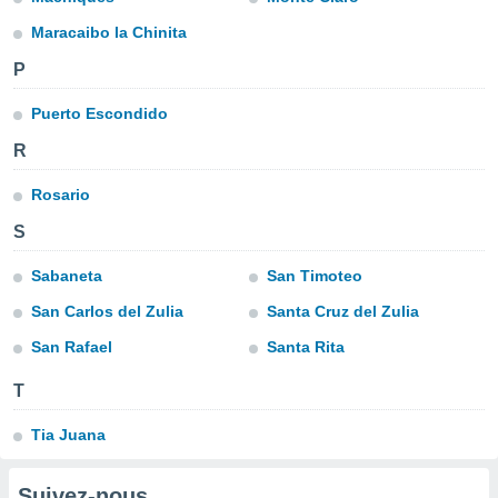
n «
 et
Maracaibo la Chinita
r »,
P
cédez au
 et vous
z
Puerto Escondido
ation de
R
qu'ils
Rosario
 nous ou
aires,
S
nt de
Sabaneta
San Timoteo
t
er le
San Carlos del Zulia
Santa Cruz del Zulia
ement
te, ainsi
San Rafael
Santa Rita
per un
T
écifique
us
Tia Juana
de la
 et du
Suivez-nous