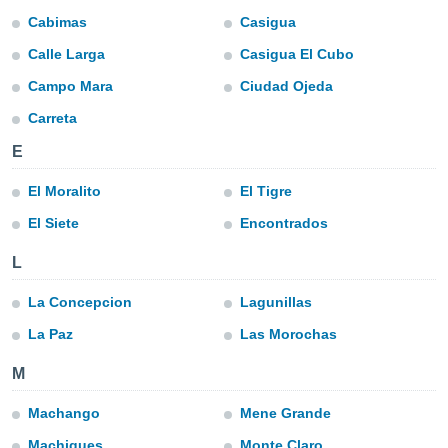
s et
Cabimas
Casigua
r
Calle Larga
Casigua El Cubo
tement
cité
Campo Mara
Ciudad Ojeda
ue
Carreta
lisée,
ACCEPTER
ur des
ET
E
ions
CONTINUER
es par le
El Moralito
El Tigre
 cookies
PARAMÈTRES
El Siete
Encontrados
gies
es, nous
L
de
 notre
La Concepcion
Lagunillas
afin de
r à vous
La Paz
Las Morochas
r
ment des
M
 de très
alité.
Machango
Mene Grande
ant sur
Machiques
Monte Claro