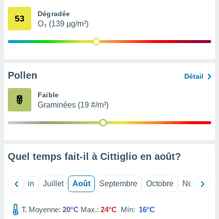
nées
Dégradée
lles sur
53
O₃ (139 µg/m³)
d'un
égitime,
vous
vous
 Pour ce
ous
Pollen
Détail
etirer
Faible
ement
Graminées (19 #/m³)
 opposer
ement
nées à
ment en
 sur «
res
» ou
Quel temps fait-il à Cittiglio en
août
?
e
que de
kies
Mai
Juin
Juillet
Août
Septembre
Octobre
Novembre
ite web.
T. Moyenne:
20°C
Max.:
24°C
Mín:
16°C
t nos