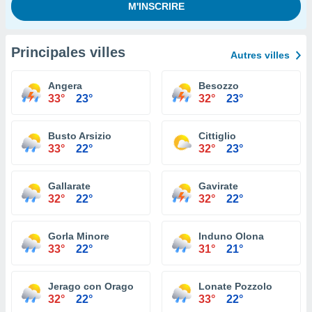
Principales villes
Autres villes
Angera
Besozzo
33°
23°
32°
23°
Busto Arsizio
Cittiglio
33°
22°
32°
23°
Gallarate
Gavirate
32°
22°
32°
22°
Gorla Minore
Induno Olona
33°
22°
31°
21°
Jerago con Orago
Lonate Pozzolo
32°
22°
33°
22°