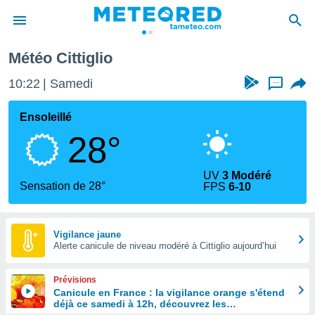
Météo Cittiglio
e
ntialité
10:22
Samedi
...
enu de
o.com
Ensoleillé
o.com) a
28°
aré par
onnels
UV
3 Modéré
arantir
Sensation de 28°
FPS
6-10
té des
ions
. Vous
accéder
Vigilance jaune
e en
Alerte canicule de niveau modéré à Cittiglio aujourd’hui
 les
Prévisions
s :
Canicule en France : la vigilance orange s'étend
déjà ce samedi à 12h, découvrez les
r les