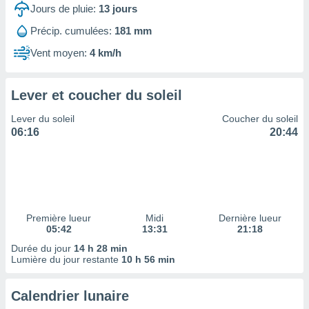
ires
Jours de pluie:
13
jours
ons le
ent des
Précip. cumulées:
181 mm
es
Vent moyen:
4 km/h
 :
et/ou
 à des
Lever et coucher du soleil
ions sur
eil,
Lever du soleil
Coucher du soleil
des
06:16
20:44
limitées
nner la
, créer
ils pour
ité
lisée,
Première lueur
Midi
Dernière lueur
05:42
13:31
21:18
des
our
Durée du jour
14 h 28 min
nner des
Lumière du jour restante
10 h 56 min
és
lisées,
Calendrier lunaire
s profils
enus