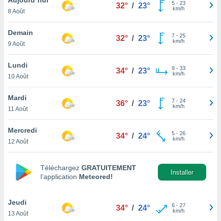
n «
5
-
23
32°
/
23°
km/h
8 Août
 et
r »,
cédez au
Demain
7
-
25
32°
/
23°
 et vous
km/h
9 Août
z
ation de
Lundi
9
-
33
34°
/
23°
km/h
10 Août
qu'ils
 nous ou
aires,
Mardi
7
-
24
36°
/
23°
km/h
11 Août
nt de
t
Mercredi
5
-
26
er le
34°
/
24°
km/h
12 Août
ement
te, ainsi
Téléchargez
GRATUITEMENT
per un
Installer
l’application
Meteored!
écifique
us
de la
Jeudi
6
-
27
34°
/
24°
 et du
km/h
13 Août