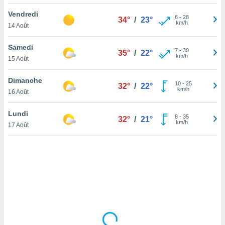
lisé en
Vendredi
 de
6
-
28
34°
/
23°
km/h
14 Août
. Vous
rouver
Samedi
7
-
30
35°
/
22°
ations
km/h
15 Août
re
que de
Dimanche
kies
10
-
25
32°
/
22°
km/h
16 Août
r votre
ement à
ment en
Lundi
8
-
35
32°
/
21°
sur le
km/h
17 Août
res des
kies
le au
page de
te web.
MENT,
 les