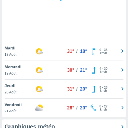
logies
e
s
tez pas
ation de
, vous
z à
à notre
Mardi
9
-
36
31°
/
18°
km/h
18 Août
.com.
 cas,
Mercredi
4
-
30
us
30°
/
21°
km/h
19 Août
ns que
s
Jeudi
5
-
28
31°
/
20°
ires
km/h
20 Août
urer la
on sur le
Vendredi
8
-
27
 seront
28°
/
20°
km/h
21 Août
, et que
ies ne
as
Graphiques météo