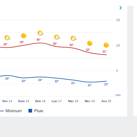
15
36°
35°
35°
34°
34°
10
32°
31°
5
23°
23°
22°
22°
21°
21°
21°
mm
Ven
14
Sam
15
Dim
16
Lun
17
Mar
18
Mer
19
Jeu
20
Minimum
Pluie