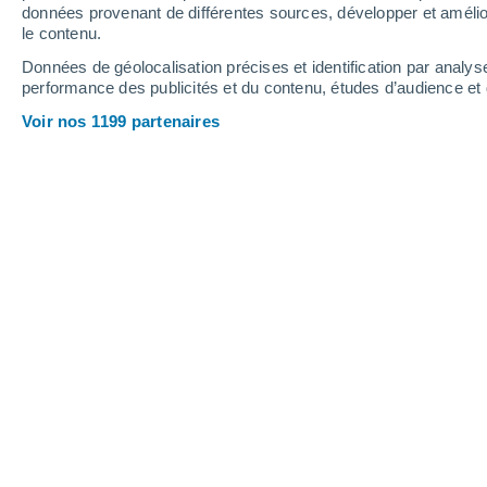
0.2 mm
données provenant de différentes sources, développer et amélior
le contenu.
33°
/
23°
34°
/
23°
31°
/
22°
Données de géolocalisation précises et identification par analys
performance des publicités et du contenu, études d’audience e
6
-
21
km/h
8
-
26
km/h
6
8
-
25
km/h
Voir nos 1199 partenaires
Météo Besozzo aujourd´hui
, 8 août
Éclaircies
31°
17:00
T. ressentie
31°
Ensoleillé
31°
18:00
T. ressentie
31°
Éclaircies
30°
19:00
T. ressentie
31°
Éclaircies
28°
20:00
T. ressentie
30°