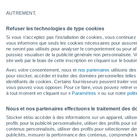
26°
AUTREMENT,
Dernier Qu
Refuser les technologies de type cookies
Éclairée:
2
Sensation de 28°
Si vous n'acceptez pas l'installation de cookies, vous continu
vous informons que seuls les cookies nécessaires pour assurer la
ne seront pas utilisés pour analyser le comportement ou pour af
puissiez visualiser de la publicité générale non personnalisée. V
Flash info
site web par le biais de cette inscription en cliquant sur le bouto
Encore de la chaleur !
Avec votre consentement, nous et
nos partenaires
utilisons des
pour stocker, accéder et traiter des données personnelles telles 
Météo 1 - 7 jours
Heure par heure
Actualité
Carte
identifiants de cookies. Certains fournisseurs peuvent traiter vo
vous pouvez vous opposer. Pour ce faire, vous pouvez retirer
à tout moment en cliquant sur «
Paramètres
» ou sur notre
poli
Demain
Lundi
Aujourd´hui
Nous et nos partenaires effectuons le traitement des d
9 Août
10 Août
8 Août
Stocker et/ou accéder à des informations sur un appareil, utilise
profils pour la publicité personnalisée, utiliser des profils pour 
contenus personnalisés, utiliser des profils pour sélectionner
publicités, mesurer la performance des contenus, comprendre le
70%