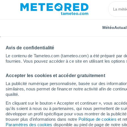
Météo
Actual
Avis de confidentialité
Le contenu de Tameteo.com (tameteo.com) a été préparé par des 
fournies. Vous pouvez accéder à ce site en utilisant les options 
Accepter les cookies et accéder gratuitement
Accueil
Italie
Province de Varèse
Besozzo
La publicité numérique personnalisée, basée sur des information
similaires, nous permet de financer notre activité afin de conti
Météo Besozzo
qualité.
En cliquant sur le bouton « Accepter et continuer », vous accéde
21:32
Samedi
qu'ils soient à nous ou à partenaires, qui nous permettent de sui
développer un profil spécifique pour vous montrer de la publicit
trouver plus d'informations dans notre
Politique de cookies
et re
Éclaircies
Paramètres des cookies
disponible au pied de page de notre si