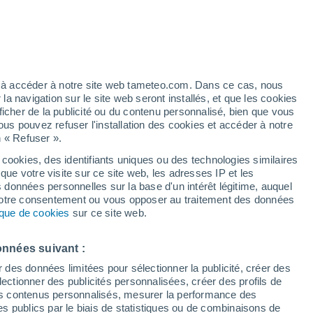
Vigilance jaune
Alerte autre de niveau modéré à
Besozzo aujourd’hui
artier
4%
ez à accéder à notre site web tameteo.com. Dans ce cas, nous
 navigation sur le site web seront installés, et que les cookies
ficher de la publicité ou du contenu personnalisé, bien que vous
ous pouvez refuser l'installation des cookies et accéder à notre
n « Refuser ».
 cookies, des identifiants uniques ou des technologies similaires
que votre visite sur ce site web, les adresses IP et les
 de couverture nuageuse
Radar de pluie
Satellites
Modèles
s données personnelles sur la base d'un intérêt légitime, auquel
 votre consentement ou vous opposer au traitement des données
tique de cookies
sur ce site web.
Mardi
Mercredi
Jeudi
Vendredi
onnées suivant :
11 Août
12 Août
13 Août
14 Août
r des données limitées pour sélectionner la publicité, créer des
sélectionner des publicités personnalisées, créer des profils de
 des contenus personnalisés, mesurer la performance des
s publics par le biais de statistiques ou de combinaisons de
50%