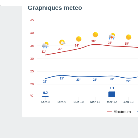
Graphiques météo
45
40
36°
35°
35°
35
34°
33°
31°
30
25
23°
23°
23°
23°
22°
22°
20
1.1
0.2
°C
Sam
8
Dim
9
Lun
10
Mar
11
Mer
12
Jeu
13
Maximum