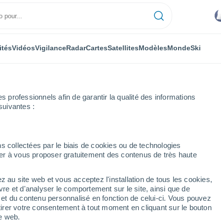
ités
Vidéos
Vigilance
Radar
Cartes
Satellites
Modèles
Monde
Ski
professionnels afin de garantir la qualité des informations
suivantes :
s collectées par le biais de cookies ou de technologies
nuer à vous proposer gratuitement des contenus de très haute
z au site web et vous acceptez l'installation de tous les cookies,
...
vre et d'analyser le comportement sur le site, ainsi que de
é et du contenu personnalisé en fonction de celui-ci. Vous pouvez
Heure par heure
tirer votre consentement à tout moment en cliquant sur le bouton
Intervalles nuageux dans les
te web.
prochaines heures