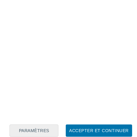
Calendrier lunaire
Lun
Mar
Mer
Jeu
Ven
Sam
Dim
8
9
10
11
12
13
14
15
16
17
18
19
20
21
PARAMÈTRES
ACCEPTER ET CONTINUER