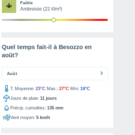
Faible
Ambroisie (22 #/m³)
Quel temps fait-il à Besozzo en
août
?
Août
T. Moyenne:
23°C
Max.:
27°C
Mín:
19°C
Jours de pluie:
11
jours
Précip. cumulées:
135 mm
Vent moyen:
5 km/h