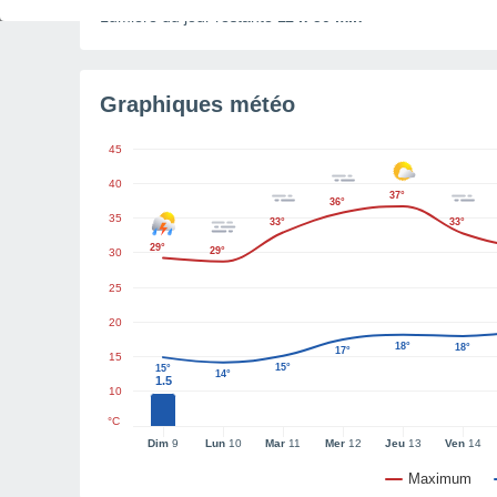
Lumière du jour restante
11 h 50 min
Graphiques météo
45
40
37°
36°
35
33°
33°
29°
29°
30
25
20
18°
18°
17°
15
15°
15°
14°
1.5
10
°C
Dim
9
Lun
10
Mar
11
Mer
12
Jeu
13
Ven
14
Maximum