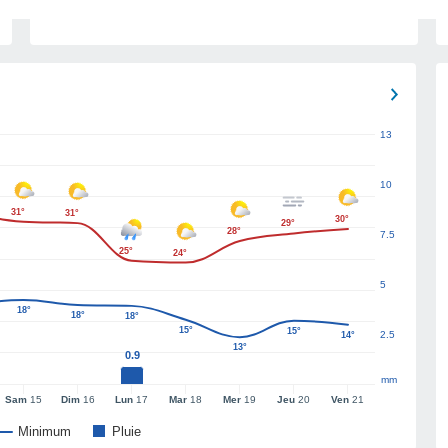
13
10
31°
31°
30°
29°
28°
7.5
25°
24°
5
18°
18°
18°
15°
15°
2.5
14°
13°
0.9
mm
Sam
15
Dim
16
Lun
17
Mar
18
Mer
19
Jeu
20
Ven
21
Minimum
Pluie