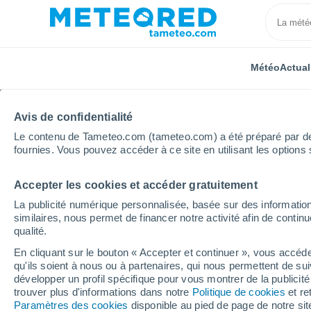
Météo
Actual
Avis de confidentialité
Le contenu de Tameteo.com (tameteo.com) a été préparé par des 
fournies. Vous pouvez accéder à ce site en utilisant les options 
Accepter les cookies et accéder gratuitement
Accueil
Espagne
Castille-et-León
Province de 
La publicité numérique personnalisée, basée sur des information
similaires, nous permet de financer notre activité afin de conti
Météo Cigüenza
qualité.
En cliquant sur le bouton « Accepter et continuer », vous accéde
10:06
Dimanche
qu'ils soient à nous ou à partenaires, qui nous permettent de sui
développer un profil spécifique pour vous montrer de la publicit
trouver plus d'informations dans notre
Politique de cookies
et re
Ensoleillé
Paramètres des cookies
disponible au pied de page de notre si