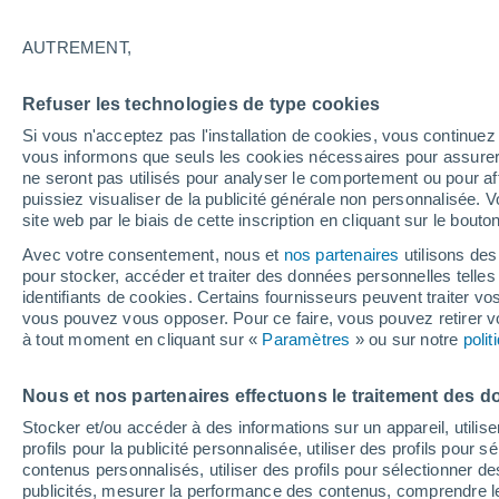
22°
AUTREMENT,
Nord-est
Refuser les technologies de type cookies
Sensation de 22°
5
-
15 km/
Si vous n'acceptez pas l'installation de cookies, vous continu
vous informons que seuls les cookies nécessaires pour assurer la
ne seront pas utilisés pour analyser le comportement ou pour af
puissiez visualiser de la publicité générale non personnalisée. V
Flash info
site web par le biais de cette inscription en cliquant sur le bouto
Vigilance orange : alerte aux orages violents 
Avec votre consentement, nous et
nos partenaires
utilisons des
pour stocker, accéder et traiter des données personnelles telles 
Météo 1 - 7 jours
Heure par heure
Actualité
Carte
identifiants de cookies. Certains fournisseurs peuvent traiter vo
vous pouvez vous opposer. Pour ce faire, vous pouvez retirer
à tout moment en cliquant sur «
Paramètres
» ou sur notre
poli
Demain
Mardi
M
Aujourd´hui
Nous et nos partenaires effectuons le traitement des d
10 Août
11 Août
9 Août
Stocker et/ou accéder à des informations sur un appareil, utilise
profils pour la publicité personnalisée, utiliser des profils pour 
contenus personnalisés, utiliser des profils pour sélectionner
publicités, mesurer la performance des contenus, comprendre le
50%