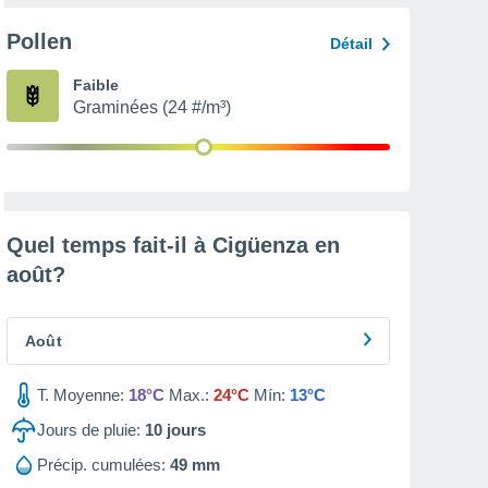
Pollen
Détail
Faible
Graminées (24 #/m³)
Quel temps fait-il à Cigüenza en
août
?
Août
T. Moyenne:
18°C
Max.:
24°C
Mín:
13°C
Jours de pluie:
10
jours
Précip. cumulées:
49 mm