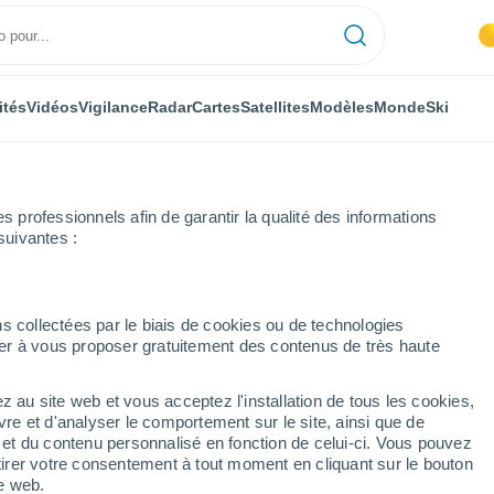
ités
Vidéos
Vigilance
Radar
Cartes
Satellites
Modèles
Monde
Ski
professionnels afin de garantir la qualité des informations
suivantes :
Burgos
Cigüenza
s collectées par le biais de cookies ou de technologies
nuer à vous proposer gratuitement des contenus de très haute
z au site web et vous acceptez l'installation de tous les cookies,
...
vre et d'analyser le comportement sur le site, ainsi que de
é et du contenu personnalisé en fonction de celui-ci. Vous pouvez
Heure par heure
tirer votre consentement à tout moment en cliquant sur le bouton
Risque d´orages dans les
te web.
prochaines heures