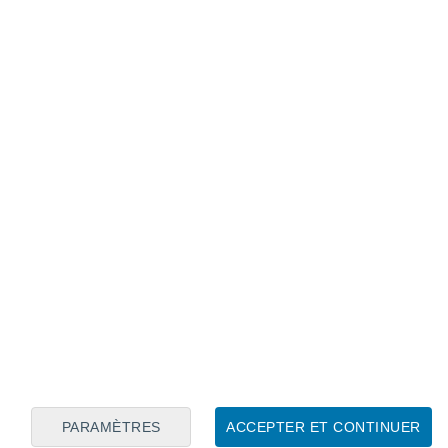
Calendrier lunaire
Lun
Mar
Mer
Jeu
Ven
Sam
Dim
9
10
11
12
13
14
15
16
17
18
19
20
21
22
PARAMÈTRES
ACCEPTER ET CONTINUER