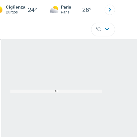
Cigüenza
Paris
Montpelli
24°
26°
Burgos
Paris
Hérault
°C