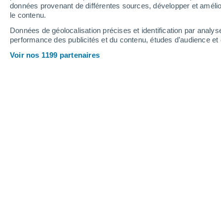
1.5 mm
données provenant de différentes sources, développer et amélior
le contenu.
29°
/
14°
33°
/
15°
29°
/
17°
Données de géolocalisation précises et identification par analys
performance des publicités et du contenu, études d’audience e
13
-
31
km/h
15
-
35
km/h
15
15
-
36
km/h
Voir nos 1199 partenaires
Météo Cigüenza aujourd´hui
, 9 août
Ensoleillé
22°
10:00
T. ressentie
22°
Ensoleillé
24°
11:00
T. ressentie
25°
Ensoleillé
26°
12:00
T. ressentie
27°
Éclaircies
27°
13:00
T. ressentie
28°