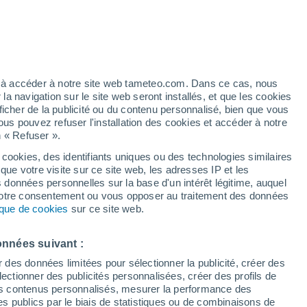
h
ez à accéder à notre site web tameteo.com. Dans ce cas, nous
 navigation sur le site web seront installés, et que les cookies
ficher de la publicité ou du contenu personnalisé, bien que vous
ous pouvez refuser l'installation des cookies et accéder à notre
n « Refuser ».
!
 cookies, des identifiants uniques ou des technologies similaires
que votre visite sur ce site web, les adresses IP et les
 de couverture nuageuse
Radar de pluie
Satellites
Modèles
s données personnelles sur la base d'un intérêt légitime, auquel
 votre consentement ou vous opposer au traitement des données
tique de cookies
sur ce site web.
ercredi
Jeudi
Vendredi
Samedi
onnées suivant :
12 Août
13 Août
14 Août
15 Août
r des données limitées pour sélectionner la publicité, créer des
sélectionner des publicités personnalisées, créer des profils de
 des contenus personnalisés, mesurer la performance des
s publics par le biais de statistiques ou de combinaisons de