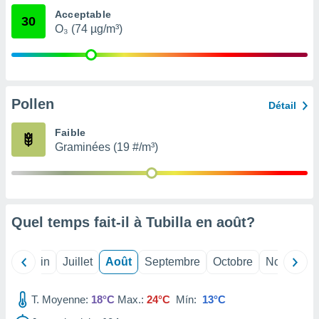
nées
Acceptable
30
lles sur
O₃ (74 µg/m³)
d'un
égitime,
vous
vous
 Pour ce
Pollen
ous
Détail
etirer
Faible
ement
Graminées (19 #/m³)
 opposer
ement
nées à
ment en
 sur «
Quel temps fait-il à Tubilla en
août
?
res
» ou
e
que de
Mai
Juin
Juillet
Août
Septembre
Octobre
Novembre
kies
ite web.
T. Moyenne:
18°C
Max.:
24°C
Mín:
13°C
t nos