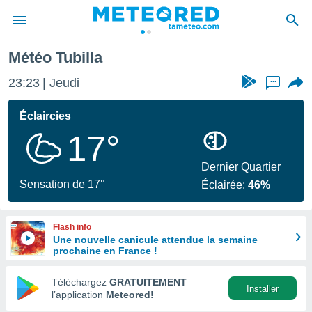
ubilla
Météo Tubilla
e
ntialité
23:23
Jeudi
...
enu de
o.com
Éclaircies
o.com) a
17°
aré par
onnels
Dernier Quartier
arantir
Sensation de 17°
Éclairée:
46%
té des
ions
. Vous
Flash info
accéder
Une nouvelle canicule attendue la semaine
e en
prochaine en France !
 les
Téléchargez
GRATUITEMENT
s :
Installer
l’application
Meteored!
r les