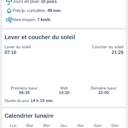
ires
Jours de pluie:
10
jours
ons le
Précip. cumulées:
49 mm
ent des
es
Vent moyen:
7 km/h
 :
et/ou
 à des
Lever et coucher du soleil
ions sur
eil,
Lever du soleil
Coucher du soleil
des
07:10
21:29
limitées
nner la
, créer
ils pour
ité
Première lueur
Midi
Dernière lueur
lisée,
06:39
14:20
22:00
des
our
Durée du jour
14 h 19 min
nner des
és
Calendrier lunaire
lisées,
s profils
Lun
Mar
Mer
Jeu
Ven
Sam
Dim
enus