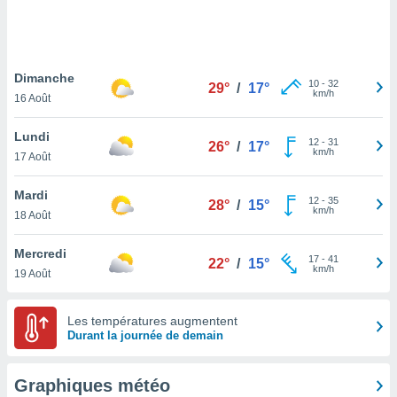
logies
e
s
Dimanche
tez pas
10
-
32
29°
/
17°
km/h
ation de
16 Août
, vous
z à
Lundi
12
-
31
26°
/
17°
à notre
km/h
17 Août
.com.
Mardi
 cas,
12
-
35
28°
/
15°
km/h
us
18 Août
ns que
s
Mercredi
17
-
41
22°
/
15°
km/h
19 Août
ires
urer la
on sur le
Les températures augmentent
 seront
Durant la journée de demain
, et que
ies ne
as
Graphiques météo