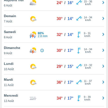
n «
15
-
36
24°
/
16°
km/h
6 Août
 et
r »,
cédez au
Demain
14
-
34
30°
/
14°
 et vous
km/h
7 Août
z
ation de
Samedi
80%
9
-
31
32°
/
14°
2.8 mm
km/h
8 Août
qu'ils
 nous ou
aires,
Dimanche
14
-
34
30°
/
17°
km/h
9 Août
nt de
t
Lundi
13
-
32
er le
29°
/
15°
km/h
10 Août
ement
te, ainsi
Mardi
11
-
37
36°
/
17°
km/h
per un
11 Août
écifique
us
Mercredi
9
-
39
de la
34°
/
17°
km/h
12 Août
 et du