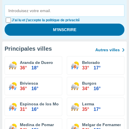
J'ai lu et j'accepte la politique de privacité
Principales villes
Autres villes
Aranda de Duero
Belorado
36°
18°
33°
17°
Briviesca
Burgos
36°
16°
34°
16°
Espinosa de los Monteros
Lerma
31°
16°
35°
17°
Medina de Pomar
Melgar de Fernamental