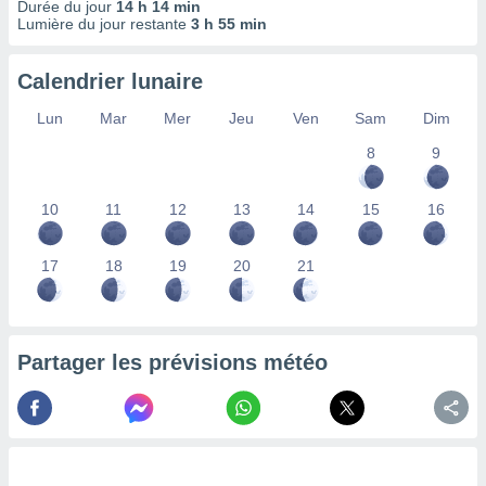
Durée du jour
14 h 14 min
lisés,
Lumière du jour restante
3 h 55 min
des
our
Calendrier lunaire
nner des
s
Lun
Mar
Mer
Jeu
Ven
Sam
Dim
lisés,
la
8
9
ance des
s,
la
10
11
12
13
14
15
16
ance des
s,
17
18
19
20
21
dre les
par le
ques ou
inaisons
Partager les prévisions météo
ées
nt de
tes
,
er et
r les