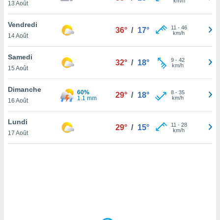
km/h
13 Août
lisé en
 de
Vendredi
. Vous
11
-
46
36°
/
17°
km/h
rouver
14 Août
ations
Samedi
9
-
42
32°
/
18°
re
km/h
15 Août
que de
kies
Dimanche
r votre
60%
8
-
35
29°
/
18°
1.1 mm
km/h
ement à
16 Août
ment en
sur le
Lundi
11
-
28
29°
/
15°
km/h
17 Août
res des
kies
le au
page de
te web.
MENT,
 les