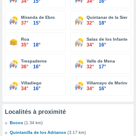
34°
15°
34°
16°
Miranda de Ebro
Quintanar de la Sierra
37°
15°
32°
18°
Roa
Salas de los Infantes
35°
18°
34°
16°
Trespaderne
Valle de Mena
36°
16°
32°
17°
Villadiego
Villarcayo de Merindad d
34°
16°
34°
16°
Localités à proximité
Bocos
(1.34 km)
Quintanilla de los Adrianos
(3.17 km)