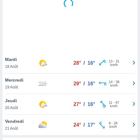
logies
e
s
tez pas
ation de
, vous
z à
à notre
Mardi
13
-
31
28°
/
16°
.com.
km/h
18 Août
 cas,
us
Mercredi
ns que
14
-
38
29°
/
16°
km/h
19 Août
s
ires
Jeudi
11
-
47
27°
/
16°
urer la
km/h
20 Août
on sur le
 seront
Vendredi
, et que
8
-
28
24°
/
17°
km/h
21 Août
ies ne
as