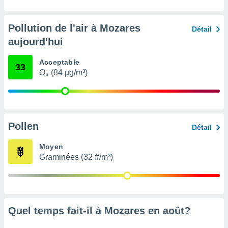
nées
lles sur
d'un
Pollution de l'air à Mozares
Détail
égitime,
aujourd'hui
vous
vous
Acceptable
 Pour ce
33
O₃ (84 µg/m³)
ous
etirer
ement
 opposer
ement
Pollen
Détail
nées à
ment en
Moyen
 sur «
Graminées (32 #/m³)
res
» ou
e
que de
kies
ite web.
Quel temps fait-il à Mozares en
août
?
t nos