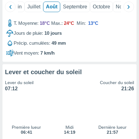
ires
ons le
Mai
Juin
Juillet
Août
Septembre
Octobre
Novembre
ent des
es
T. Moyenne:
18°C
Max.:
24°C
Mín:
13°C
 :
et/ou
Jours de pluie:
10
jours
 à des
Précip. cumulées:
49 mm
ions sur
eil,
Vent moyen:
7 km/h
des
limitées
Lever et coucher du soleil
nner la
, créer
Lever du soleil
Coucher du soleil
ils pour
07:12
21:26
ité
lisée,
des
our
nner des
és
lisées,
Première lueur
Midi
Dernière lueur
06:41
14:19
21:57
s profils
enus