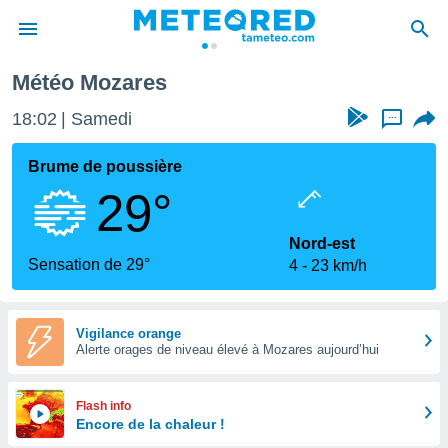
Mozares
Météo Mozares
e
ntialité
18:02
Samedi
...
enu de
o.com
Brume de poussière
o.com) a
29°
aré par
onnels
Nord-est
arantir
Sensation de 29°
4
23 km/h
té des
ions
. Vous
accéder
Vigilance orange
e en
Alerte orages de niveau élevé à Mozares aujourd’hui
 les
s :
Flash info
Encore de la chaleur !
r les