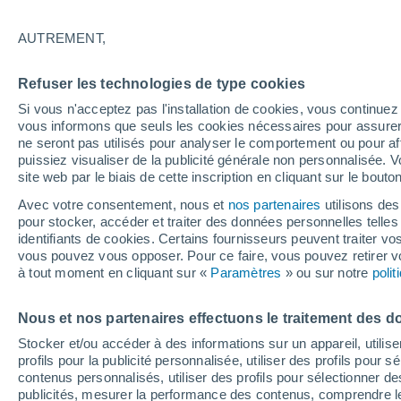
28°
AUTREMENT,
Dernier Qu
Refuser les technologies de type cookies
Éclairée:
4
Sensation de 31°
Si vous n'acceptez pas l'installation de cookies, vous continu
vous informons que seuls les cookies nécessaires pour assurer la
ne seront pas utilisés pour analyser le comportement ou pour af
puissiez visualiser de la publicité générale non personnalisée. V
Flash info
site web par le biais de cette inscription en cliquant sur le bouto
Une nouvelle canicule attendue la semaine
prochaine en France !
Avec votre consentement, nous et
nos partenaires
utilisons des
pour stocker, accéder et traiter des données personnelles telles 
Météo 1 - 7 jours
Heure par heure
Actualité
Carte 
identifiants de cookies. Certains fournisseurs peuvent traiter vo
vous pouvez vous opposer. Pour ce faire, vous pouvez retirer
à tout moment en cliquant sur «
Paramètres
» ou sur notre
poli
Demain
Samedi
D
Aujourd´hui
Nous et nos partenaires effectuons le traitement des d
7 Août
8 Août
6 Août
Stocker et/ou accéder à des informations sur un appareil, utilise
profils pour la publicité personnalisée, utiliser des profils pour 
contenus personnalisés, utiliser des profils pour sélectionner
publicités, mesurer la performance des contenus, comprendre le