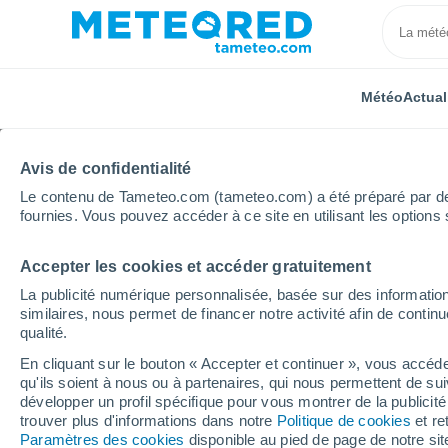
Météo
Actual
Avis de confidentialité
Le contenu de Tameteo.com (tameteo.com) a été préparé par des 
fournies. Vous pouvez accéder à ce site en utilisant les options 
Accepter les cookies et accéder gratuitement
Accueil
Algérie
Wilaya de Chlef
Cherfa
La publicité numérique personnalisée, basée sur des information
similaires, nous permet de financer notre activité afin de conti
Météo Cherfa
qualité.
En cliquant sur le bouton « Accepter et continuer », vous accéde
20:41
Jeudi
qu'ils soient à nous ou à partenaires, qui nous permettent de sui
développer un profil spécifique pour vous montrer de la publicit
trouver plus d'informations dans notre
Politique de cookies
et re
Ciel dégagé
Paramètres des cookies
disponible au pied de page de notre si