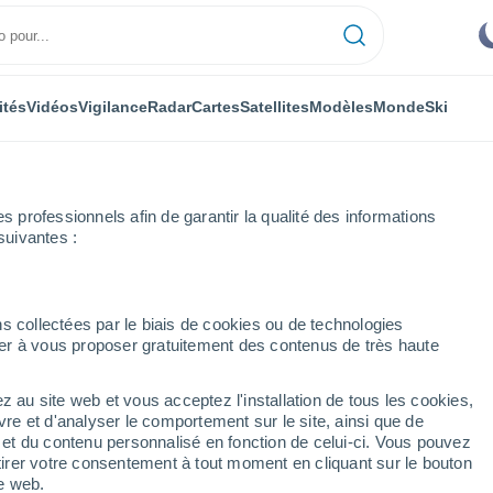
ités
Vidéos
Vigilance
Radar
Cartes
Satellites
Modèles
Monde
Ski
professionnels afin de garantir la qualité des informations
suivantes :
s collectées par le biais de cookies ou de technologies
nuer à vous proposer gratuitement des contenus de très haute
z au site web et vous acceptez l'installation de tous les cookies,
...
vre et d'analyser le comportement sur le site, ainsi que de
é et du contenu personnalisé en fonction de celui-ci. Vous pouvez
Heure par heure
tirer votre consentement à tout moment en cliquant sur le bouton
Ciel dégagé dans les prochaines
te web.
heures