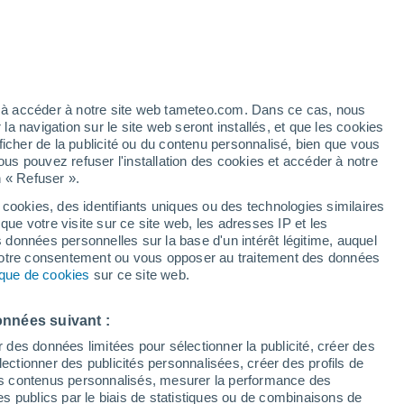
artier
6%
ez à accéder à notre site web tameteo.com. Dans ce cas, nous
 navigation sur le site web seront installés, et que les cookies
ficher de la publicité ou du contenu personnalisé, bien que vous
ous pouvez refuser l'installation des cookies et accéder à notre
n « Refuser ».
 cookies, des identifiants uniques ou des technologies similaires
que votre visite sur ce site web, les adresses IP et les
des températures
Radar de pluie
Satellites
Modèles
s données personnelles sur la base d'un intérêt légitime, auquel
 votre consentement ou vous opposer au traitement des données
tique de cookies
sur ce site web.
imanche
Lundi
Mardi
Mercredi
onnées suivant :
9 Août
10 Août
11 Août
12 Août
r des données limitées pour sélectionner la publicité, créer des
sélectionner des publicités personnalisées, créer des profils de
 des contenus personnalisés, mesurer la performance des
s publics par le biais de statistiques ou de combinaisons de