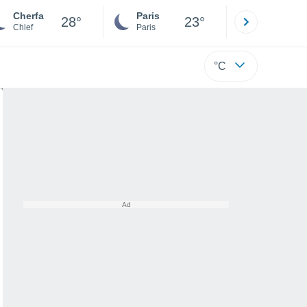
Cherfa
Paris
Montpelli
28°
23°
Chlef
Paris
Hérault
°C