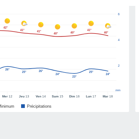
6
42°
41°
41°
41°
40°
40°
40°
4
2
26°
26°
25°
25°
24°
24°
23°
mm
Mer
12
Jeu
13
Ven
14
Sam
15
Dim
16
Lun
17
Mar
18
Minimum
Précipitations