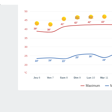
Graphiques météo
50
45
43°
42°
42°
41°
39°
40
38°
35
30
25
26°
25°
24°
24°
24°
23°
20
°C
Jeu
6
Ven
7
Sam
8
Dim
9
Lun
10
Mar
11
Maximum