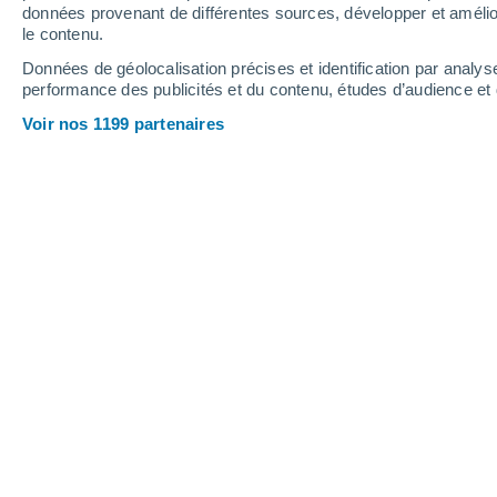
données provenant de différentes sources, développer et amélior
le contenu.
38°
/
24°
41°
/
23°
39°
/
24°
Données de géolocalisation précises et identification par analys
performance des publicités et du contenu, études d’audience e
14
-
31
km/h
16
-
34
km/h
10
16
-
34
km/h
Voir nos 1199 partenaires
Météo Cherfa aujourd´hui
, 6 août
Ensoleillé
36°
17:00
T. ressentie
36°
Ensoleillé
35°
18:00
T. ressentie
34°
Ensoleillé
32°
19:00
T. ressentie
32°
Ensoleillé
29°
20:00
T. ressentie
31°