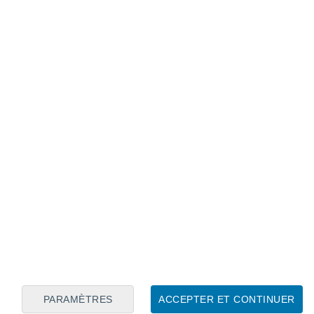
Calendrier lunaire
Lun
Mar
Mer
Jeu
Ven
Sam
Dim
6
7
8
9
10
11
12
13
14
15
16
17
18
19
PARAMÈTRES
ACCEPTER ET CONTINUER