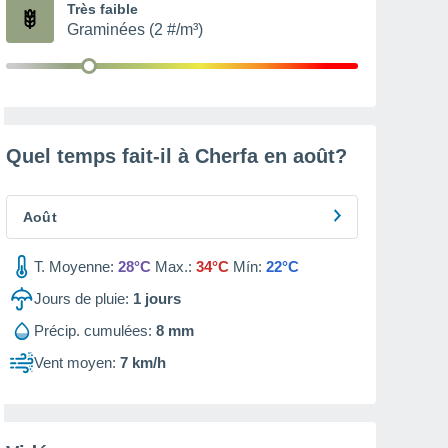
Très faible
Graminées (2 #/m³)
Quel temps fait-il à Cherfa en
août
?
Août
T. Moyenne:
28°C
Max.:
34°C
Mín:
22°C
Jours de pluie:
1
jours
Précip. cumulées:
8 mm
Vent moyen:
7 km/h