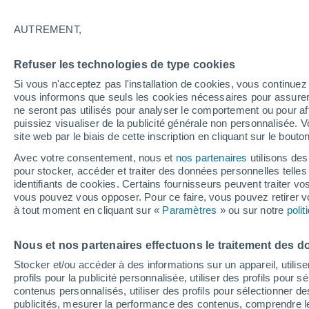
19°
AUTREMENT,
Dernier Qu
Refuser les technologies de type cookies
Éclairée:
3
Sensation de 19°
Si vous n'acceptez pas l'installation de cookies, vous continu
vous informons que seuls les cookies nécessaires pour assurer la
ne seront pas utilisés pour analyser le comportement ou pour af
puissiez visualiser de la publicité générale non personnalisée. V
Flash info
site web par le biais de cette inscription en cliquant sur le bouto
Une nouvelle canicule attendue la semaine
prochaine en France !
Avec votre consentement, nous et
nos partenaires
utilisons des
pour stocker, accéder et traiter des données personnelles telles 
Météo 1 - 7 jours
Heure par heure
Actualité
Carte 
identifiants de cookies. Certains fournisseurs peuvent traiter vo
vous pouvez vous opposer. Pour ce faire, vous pouvez retirer
à tout moment en cliquant sur «
Paramètres
» ou sur notre
poli
Demain
Dimanche
Aujourd´hui
Nous et nos partenaires effectuons le traitement des d
8 Août
9 Août
7 Août
Stocker et/ou accéder à des informations sur un appareil, utilise
profils pour la publicité personnalisée, utiliser des profils pour 
contenus personnalisés, utiliser des profils pour sélectionner
publicités, mesurer la performance des contenus, comprendre le
60%