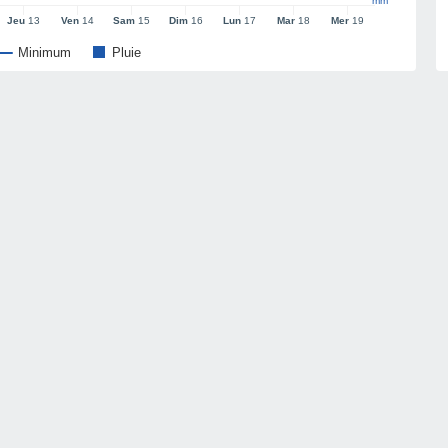
mm
Jeu
13
Ven
14
Sam
15
Dim
16
Lun
17
Mar
18
Mer
19
Minimum
Pluie