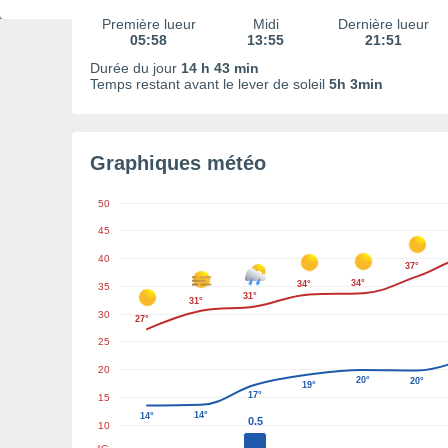
Première lueur
Midi
Dernière lueur
05:58
13:55
21:51
Durée du jour
14 h 43 min
Temps restant avant le lever de soleil
5h 3min
Graphiques météo
50
45
40
37°
34°
34°
35
31°
31°
30
27°
25
20
20°
20°
19°
17°
15
14°
14°
0.5
10