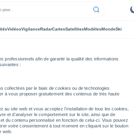
ités
Vidéos
Vigilance
Radar
Cartes
Satellites
Modèles
Monde
Ski
professionnels afin de garantir la qualité des informations
suivantes :
tinais
s collectées par le biais de cookies ou de technologies
nuer à vous proposer gratuitement des contenus de très haute
ais
z au site web et vous acceptez l'installation de tous les cookies,
...
vre et d'analyser le comportement sur le site, ainsi que de
é et du contenu personnalisé en fonction de celui-ci. Vous pouvez
Heure par heure
tirer votre consentement à tout moment en cliquant sur le bouton
Ciel dégagé dans les prochaines
te web.
heures