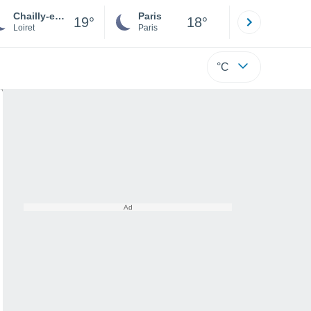
Chailly-en-Gâtinais
Paris
Montpelli
19°
18°
Loiret
Paris
Hérault
°C