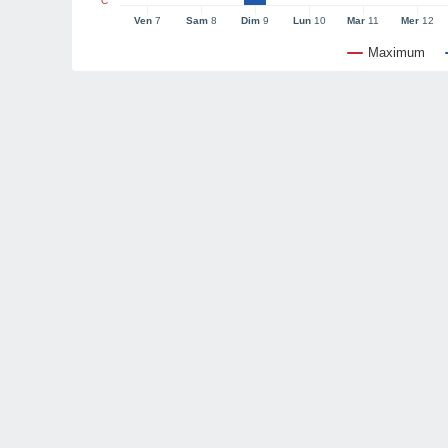
°C
Ven
7
Sam
8
Dim
9
Lun
10
Mar
11
Mer
12
Maximum