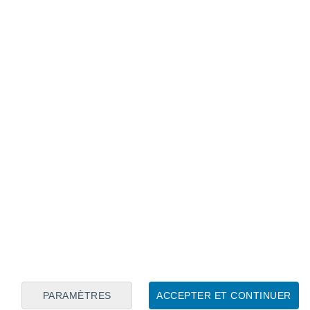
Calendrier lunaire
Lun
Mar
Mer
Jeu
Ven
Sam
Dim
7
8
9
10
11
12
13
14
15
16
PARAMÈTRES
ACCEPTER ET CONTINUER