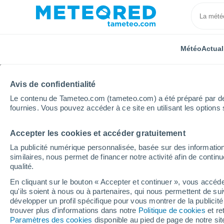
Météo
Actual
Avis de confidentialité
Le contenu de Tameteo.com (tameteo.com) a été préparé par des 
fournies. Vous pouvez accéder à ce site en utilisant les options 
Accepter les cookies et accéder gratuitement
Accueil
Centre-Val de Loire
Loiret
Chailly-en-Gâ
La publicité numérique personnalisée, basée sur des information
similaires, nous permet de financer notre activité afin de conti
Météo Chailly-en-Gâtin
qualité.
En cliquant sur le bouton « Accepter et continuer », vous accéde
00:55
Vendredi
qu'ils soient à nous ou à partenaires, qui nous permettent de sui
développer un profil spécifique pour vous montrer de la publicit
trouver plus d'informations dans notre
Politique de cookies
et re
Ciel dégagé
Paramètres des cookies
disponible au pied de page de notre si