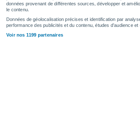
0.5 mm
données provenant de différentes sources, développer et amélior
le contenu.
31°
/
14°
31°
/
17°
27°
/
14°
Données de géolocalisation précises et identification par analys
performance des publicités et du contenu, études d’audience e
10
-
25
km/h
11
-
38
km/h
11
16
-
30
km/h
Voir nos 1199 partenaires
Météo Chailly-en-Gâtinais aujourd´hu
Ciel dégagé
19°
01:00
T. ressentie
19°
Ciel dégagé
18°
02:00
T. ressentie
18°
Ciel dégagé
17°
03:00
T. ressentie
17°
Ciel dégagé
15°
05:00
T. ressentie
15°