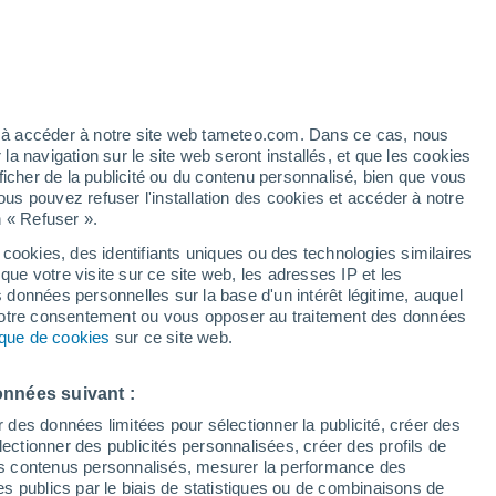
artier
5%
ez à accéder à notre site web tameteo.com. Dans ce cas, nous
 navigation sur le site web seront installés, et que les cookies
ficher de la publicité ou du contenu personnalisé, bien que vous
ous pouvez refuser l'installation des cookies et accéder à notre
n « Refuser ».
 cookies, des identifiants uniques ou des technologies similaires
que votre visite sur ce site web, les adresses IP et les
des températures
Radar de pluie
Satellites
Modèles
s données personnelles sur la base d'un intérêt légitime, auquel
 votre consentement ou vous opposer au traitement des données
tique de cookies
sur ce site web.
Lundi
Mardi
Mercredi
Jeudi
onnées suivant :
10 Août
11 Août
12 Août
13 Août
r des données limitées pour sélectionner la publicité, créer des
sélectionner des publicités personnalisées, créer des profils de
 des contenus personnalisés, mesurer la performance des
s publics par le biais de statistiques ou de combinaisons de