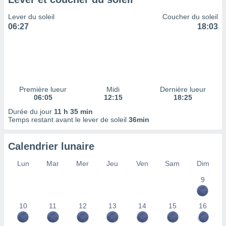
ires
ons le
Lever du soleil
Coucher du soleil
ent des
06:27
18:03
es
 :
et/ou
 à des
ions sur
eil,
Première lueur
Midi
Dernière lueur
des
06:05
12:15
18:25
limitées
Durée du jour
11 h 35 min
Temps restant avant le lever de soleil
36min
nner la
, créer
ils pour
Calendrier lunaire
ité
lisée,
Lun
Mar
Mer
Jeu
Ven
Sam
Dim
des
our
9
nner des
és
10
11
12
13
14
15
16
lisées,
s profils
enus