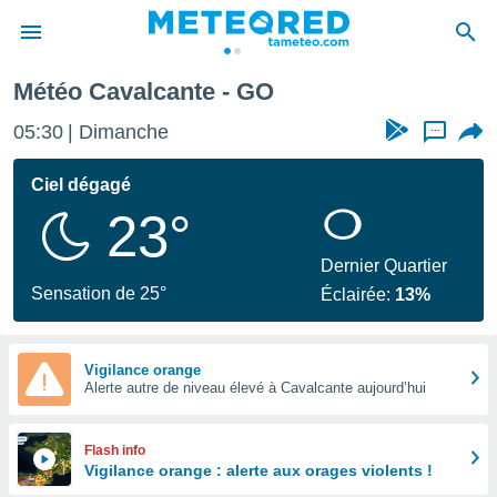
Météo Cavalcante - GO
e
ntialité
05:30
Dimanche
...
enu de
o.com
Ciel dégagé
o.com) a
23°
aré par
onnels
Dernier Quartier
arantir
Sensation de 25°
Éclairée:
13%
té des
ions
. Vous
accéder
Vigilance orange
e en
Alerte autre de niveau élevé à Cavalcante aujourd’hui
 les
s :
Flash info
Vigilance orange : alerte aux orages violents !
r les