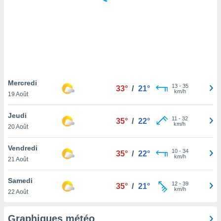
logies
e
s
tez pas
ation de
, vous
z à
à notre
Mercredi
13
-
35
33°
/
21°
km/h
19 Août
.com.
 cas,
Jeudi
11
-
32
us
35°
/
22°
km/h
20 Août
ns que
s
Vendredi
10
-
34
35°
/
22°
ires
km/h
21 Août
urer la
on sur le
Samedi
12
-
39
 seront
35°
/
21°
km/h
22 Août
, et que
ies ne
as
Graphiques météo