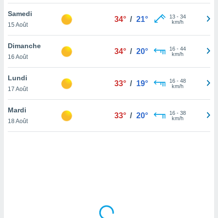
lisé en
Samedi
 de
13
-
34
34°
/
21°
km/h
15 Août
. Vous
rouver
Dimanche
16
-
44
34°
/
20°
ations
km/h
16 Août
re
que de
Lundi
kies
16
-
48
33°
/
19°
km/h
17 Août
r votre
ement à
ment en
Mardi
16
-
38
33°
/
20°
sur le
km/h
18 Août
res des
kies
le au
page de
te web.
MENT,
 les