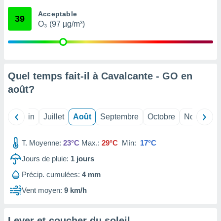
nées
Acceptable
lles sur
39
O₃ (97 µg/m³)
d'un
égitime,
vous
vous
 Pour ce
ous
Quel temps fait-il à Cavalcante - GO en
etirer
août
?
ement
 opposer
Mai
Juin
Juillet
Août
Septembre
Octobre
Novembre
ement
nées à
ment en
T. Moyenne:
23°C
Max.:
29°C
Mín:
17°C
 sur «
res
» ou
Jours de pluie:
1
jours
e
Précip. cumulées:
4 mm
que de
kies
Vent moyen:
9 km/h
ite web.
t nos
Lever et coucher du soleil