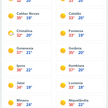
32°
20°
33°
20°
Caldas Novas
Catalão
35°
19°
33°
20°
Cristalina
Formosa
32°
20°
33°
19°
Goianesia
Goiânia
37°
21°
35°
20°
Ipora
Itumbiara
36°
22°
37°
20°
Jatai
Luziania
34°
19°
33°
18°
Minacu
Niquelândia
38°
24°
36°
22°