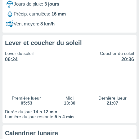
ires
Jours de pluie:
3
jours
ons le
ent des
Précip. cumulées:
16 mm
es
Vent moyen:
8 km/h
 :
et/ou
 à des
Lever et coucher du soleil
ions sur
eil,
Lever du soleil
Coucher du soleil
des
06:24
20:36
limitées
nner la
, créer
ils pour
ité
lisée,
Première lueur
Midi
Dernière lueur
05:53
13:30
21:07
des
our
Durée du jour
14 h 12 min
nner des
Lumière du jour restante
5 h 4 min
és
lisées,
Calendrier lunaire
s profils
enus