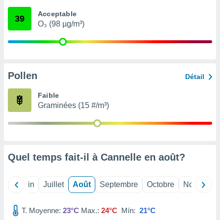
nées
Acceptable
lles sur
39
O₃ (98 µg/m³)
d'un
égitime,
vous
vous
 Pour ce
ous
Pollen
Détail
etirer
Faible
ement
Graminées (15 #/m³)
 opposer
ement
nées à
ment en
 sur «
res
» ou
Quel temps fait-il à Cannelle en
août
?
e
que de
kies
Mai
Juin
Juillet
Août
Septembre
Octobre
Novembre
ite web.
T. Moyenne:
23°C
Max.:
24°C
Mín:
21°C
t nos