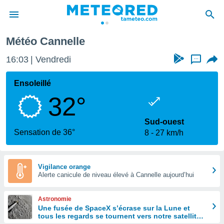
Météo Cannelle
e
ntialité
16:03
Vendredi
...
enu de
o.com
Ensoleillé
o.com) a
32°
aré par
onnels
Sud-ouest
arantir
Sensation de 36°
8
27 km/h
té des
ions
. Vous
accéder
Vigilance orange
e en
Alerte canicule de niveau élevé à Cannelle aujourd’hui
 les
Astronomie
s :
Une fusée de SpaceX s’écrase sur la Lune et
tous les regards se tournent vers notre satellite à
r les