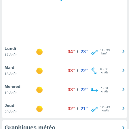
logies
e
s
tez pas
ation de
, vous
z à
à notre
Lundi
11
-
39
34°
/
23°
km/h
17 Août
.com.
 cas,
Mardi
6
-
33
us
33°
/
22°
km/h
18 Août
ns que
s
Mercredi
7
-
31
33°
/
22°
ires
km/h
19 Août
urer la
on sur le
Jeudi
12
-
43
 seront
32°
/
21°
km/h
20 Août
, et que
ies ne
as
Graphiques météo